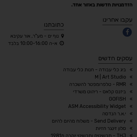
הזדמנויות חדשות באזור אחד.
A
A
A
A
A
עקבו אחרינו
כתובתנו
נוף ים - מע"ר, אור עקיבא
◐
◑
א-ה 10:00-16:00 בלבד
ניגודיות גבוהה
ניגודיות הפוכה
עסקים חדשים
☀
◌
גווני אפור
בהירות גבוהה
ביג כלי עבודה - חנות כלי עבודה
M | Art Studio
RMR - טלפרומפטר להשכרה
ביזנס קלאס - ריהוט משרדי
🔗
𝔸
GOFISH
גופן לדיסלקציה
הדגשת קישורים
ASM Accessibility Widget
↕
⇿
י.א.ר הנדסה
ריווח טקסט
גובה שורה
Send Delivery - משלוח מהיום להיום
סלון זינגר חזיות
THJ - תכשיטים ותכשיטי יוקרה מ1981