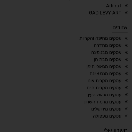
Adinut
⏸
⬡
GAD LEVY ART
הדגשת פוקוס
עצירת אנימציות
אזורים
¶
🌙
עסקים מחיפה והקריות
עסקים מחדרה
מצב לילה
הדגשת כותרות
עסקים מבנימינה
⬆
⬍
עסקים מבת חן
ריווח פסקאות
סמן גדול
עסקים מגאולי תימן
עסקים מנס ציונה
עסקים מקרית אונו
עסקים מקרית חיים
🔊 קריאת טקסט (Beta)
עסקים מראש העין
📖 דיסלקציה
👁 ראייה חלשה
עסקים מרמת השרון
עסקים מירושלים
🖱 מוטורי
🧠 קוגניטיבי
עסקים מעפולה
חשבון שלי