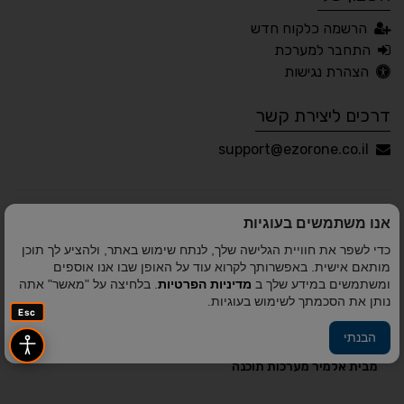
עברית
English
Русский
العربية
הרשמה כלקוח חדש
Français
התחבר למערכת
הצהרת נגישות
דרכים ליצירת קשר
💾 שמור הגדרות
📂 טען הגדרות
support@ezorone.co.il
הצהרת נגישות
משוב נגישות
אנו משתמשים בעוגיות
פותח על ידי
אלמיר מערכות תוכנה
© כל הזכויות שמורות
כדי לשפר את חוויית הגלישה שלך, לנתח שימוש באתר, ולהציע לך תוכן
לאזור אחד 2010-2026
מותאם אישית. באפשרותך לקרוא עוד על האופן שבו אנו אוספים
ומשתמשים במידע שלך ב
מדיניות הפרטיות
. בלחיצה על "מאשר" אתה
נותן את הסכמתך לשימוש בעוגיות.
Esc
הבנתי
פיתוח A&A Digital Agency
מבית
אלמיר מערכות תוכנה