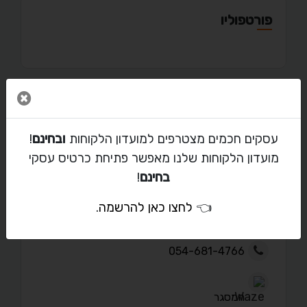
פורטפוליו
סגור 
מאמרים
עסקים חכמים מצטרפים למועדון הלקוחות
ובחינם
!
מועדון הלקוחות שלנו מאפשר פתיחת כרטיס עסקי
בחינם
!
יצירת קשר עם שאול
👈
לחצו כאן להרשמה
.
shaulcosmetic@yahoo.com
054-681-4766
המסגר