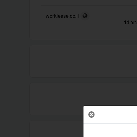
worklease.co.il
ר 14
נגישות מאת ASM Accessibility
תקן ישראלי IS 5568
סגור חלון
A
A
A
A
A