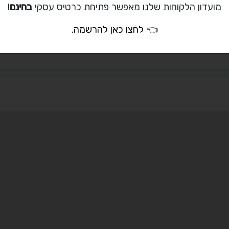
מועדון הלקוחות שלנו מאפשר פתיחת כרטיס עסקי
בחינם
!
050-978-9781
👈
לחצו כאן להרשמה
.
worklease2@gmai