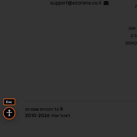
עברית
English
Русский
العربية
support@ezorone.co.il
Français
ונו
יב
💾 שמור הגדרות
📂 טען הגדרות
קאסם
הצהרת נגישות
משוב נגישות
פותח על ידי
אלמיר מערכות תוכנה
Esc
© כל הזכויות שמורות
לאזור אחד 2010-2026