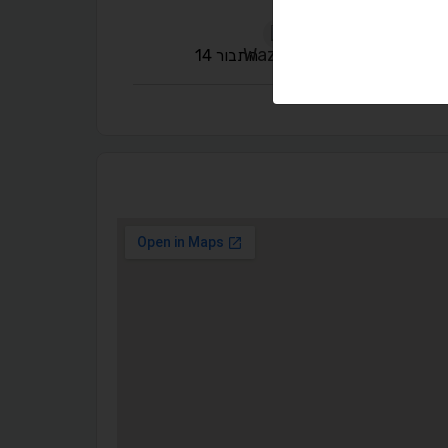
התבור 14
◐
◑
ניגודיות גבוהה
ניגודיות הפוכה
☀
◌
גווני אפור
בהירות גבוהה
🔗
𝔸
גופן לדיסלקציה
הדגשת קישורים
↕
⇿
ריווח טקסט
גובה שורה
⬡
↖
סמן גדול
הדגשת פוקוס