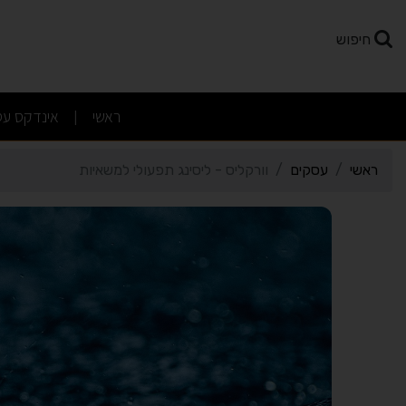
רטי כרטיס העסק וורקליס -
חיפוש
(current)
ראשי
אינדקס עס
|
ראשי
עסקים
וורקליס - ליסינג תפעולי למשאיות