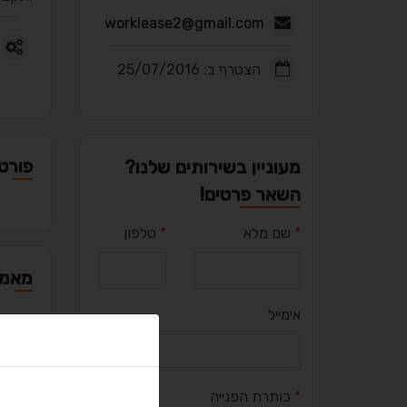
worklease2@gmail.com
הצטרף ב: 25/07/2016
פורטפ
מעוניין בשירותים שלנו?
השאר פרטים!
*
שם מלא
*
טלפון
מאמר
אימייל
יציר
*
כותרת הפנייה