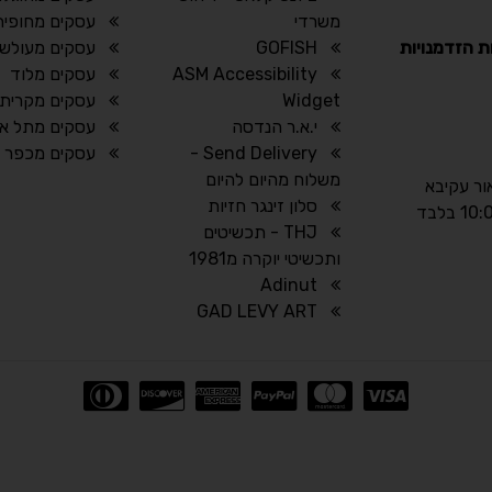
משרדי
עסקים מחופית
ת הזדמנויות
GOFISH
עסקים מעולש
ASM Accessibility
עסקים מלוד
Widget
עסקים מקרית א
י.א.ר הנדסה
עסקים מתל אב
Send Delivery -
עסקים מכפר 
משלוח מהיום להיום
אור עקיבא
סלון זינגר חזיות
THJ - תכשיטים
ותכשיטי יוקרה מ1981
Adinut
GAD LEVY ART