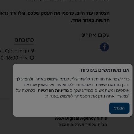
הצטרפו עוד היום, פרסמו את העסק שלכם, וגלו איך נראו
חדשות באזור אחד.
עקבו אחרינו
כתובתנו
נוף ים - מע"ר, 
א-ה 10:00-16:00 בלבד
אנו משתמשים בעוגיות
כדי לשפר את חוויית הגלישה שלך, לנתח שימוש באתר, ולהציע לך
תוכן מותאם אישית. באפשרותך לקרוא עוד על האופן שבו אנו
אוספים ומשתמשים במידע שלך ב
מדיניות הפרטיות
. בלחיצה על
"מאשר" אתה נותן את הסכמתך לשימוש בעוגיות.
הבנתי
פיתוח A&A Digital Agency
מבית
אלמיר מערכות תוכנה