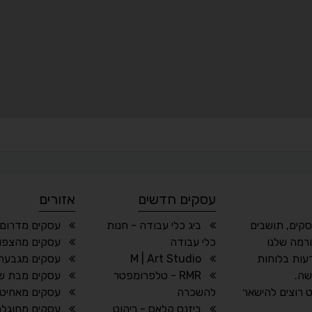
עסקים חדשים
אזורים
סקים, תושבים
ביג כלי עבודה - חנות
עסקים מדרום
רמה שלנו
כלי עבודה
עסקים מהצפון
עות בלוחות
M | Art Studio
עסקים מגבעת
שה.
RMR - טלפרומפטר
עסקים מבת ש
 רוצים להישאר
להשכרה
עסקים מאחיטו
ביזנס קלאס - ריהוט
עסקים מחוגלה