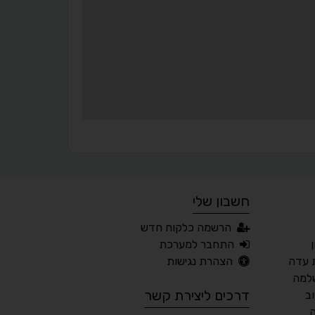
▬
⏸
עצירת אנימציות
מדריך קריאה
¶
🌙
מצב לילה
הדגשת כותרות
⬆
⬍
ריווח פסקאות
סמן גדול
חשבון שלי
🔊 קריאת טקסט (Beta)
הרשמה כלקוח חדש
📖 דיסלקציה
👁 ראייה חלשה
התחבר למערכת
 עדה
הצהרת נגישות
🖱 מוטורי
🧠 קוגניטיבי
למה
דרכים ליצירת קשר
ב