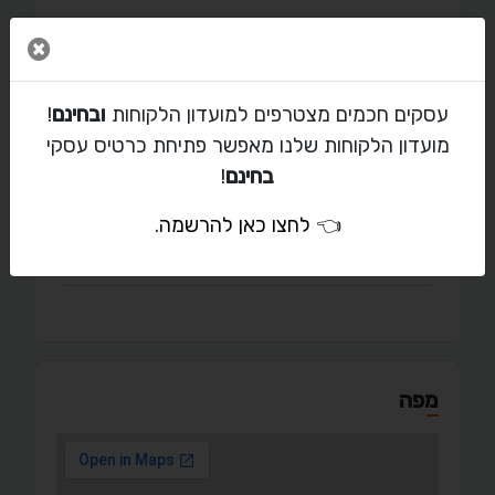
סגור 
יצירת קשר עם דימה
עסקים חכמים מצטרפים למועדון הלקוחות
ובחינם
!
מועדון הלקוחות שלנו מאפשר פתיחת כרטיס עסקי
dimaannatitov92@gmail.com
בחינם
!
052-341-2035
👈
לחצו כאן להרשמה
.
יוספטל
מפה