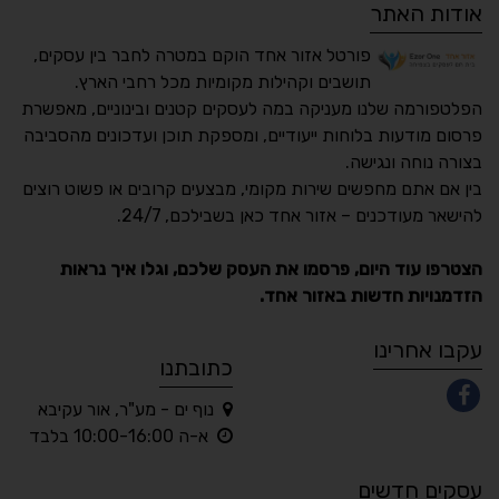
אודות האתר
פורטל אזור אחד הוקם במטרה לחבר בין עסקים,
תושבים וקהילות מקומיות מכל רחבי הארץ.
הפלטפורמה שלנו מעניקה במה לעסקים קטנים ובינוניים, מאפשרת
פרסום מודעות בלוחות ייעודיים, ומספקת תוכן ועדכונים מהסביבה
בצורה נוחה ונגישה.
נגישות מאת ASM
בין אם אתם מחפשים שירות מקומי, מבצעים קרובים או פשוט רוצים
Accessibility
להישאר מעודכנים – אזור אחד כאן בשבילכם, 24/7.
תקן ישראלי IS 5568
הצטרפו עוד היום, פרסמו את העסק שלכם, וגלו איך נראות
הזדמנויות חדשות באזור אחד.
A
A
A
A
A
עקבו אחרינו
כתובתנו
נוף ים - מע"ר, אור עקיבא
◐
◑
א-ה 10:00-16:00 בלבד
ניגודיות גבוהה
ניגודיות הפוכה
עסקים חדשים