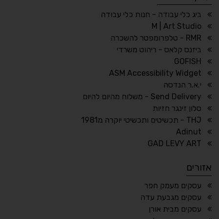
☀
◌
גווני אפור
בהירות גבוהה
ביג כלי עבודה - חנות כלי עבודה
M | Art Studio
RMR - טלפרומפטר להשכרה
ביזנס קלאס - ריהוט משרדי
🔗
𝔸
GOFISH
גופן לדיסלקציה
הדגשת קישורים
ASM Accessibility Widget
↕
⇿
י.א.ר הנדסה
ריווח טקסט
גובה שורה
Send Delivery - משלוח מהיום להיום
סלון זינגר חזיות
THJ - תכשיטים ותכשיטי יוקרה מ1981
Adinut
⏸
⬡
GAD LEVY ART
הדגשת פוקוס
עצירת אנימציות
אזורים
¶
🌙
עסקים מעמק חפר
עסקים מגבעת עדה
מצב לילה
הדגשת כותרות
עסקים מבית אורן