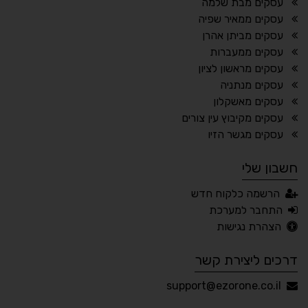
⬆
⬍
עסקים מבת שלמה
ריווח פסקאות
סמן גדול
עסקים ממאיר שפיה
עסקים מביתן אהרן
עסקים ממעברות
עסקים מראשון לציון
🔊 קריאת טקסט (Beta)
עסקים מנתניה
📖 דיסלקציה
👁 ראייה חלשה
עסקים מאשקלון
עסקים מקיבוץ עין צורים
🖱 מוטורי
🧠 קוגניטיבי
עסקים מגשר הזיו
חשבון שלי
עברית
English
Русский
العربية
הרשמה כלקוח חדש
Français
התחבר למערכת
הצהרת נגישות
דרכים ליצירת קשר
💾 שמור הגדרות
📂 טען הגדרות
support@ezorone.co.il