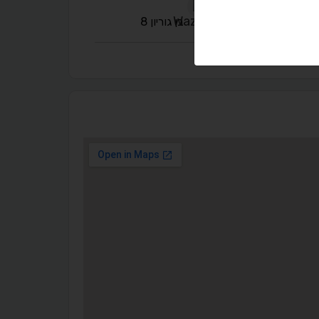
בן גוריון 8
◐
◑
ניגודיות גבוהה
ניגודיות הפוכה
☀
◌
גווני אפור
בהירות גבוהה
🔗
𝔸
גופן לדיסלקציה
הדגשת קישורים
↕
⇿
ריווח טקסט
גובה שורה
⬡
↖
סמן גדול
הדגשת פוקוס
▬
⏸