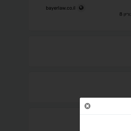
bayerlaw.co.il
ריון 8
נגישות מאת ASM Accessibility
תקן ישראלי IS 5568
סגור חלון
A
A
A
A
A