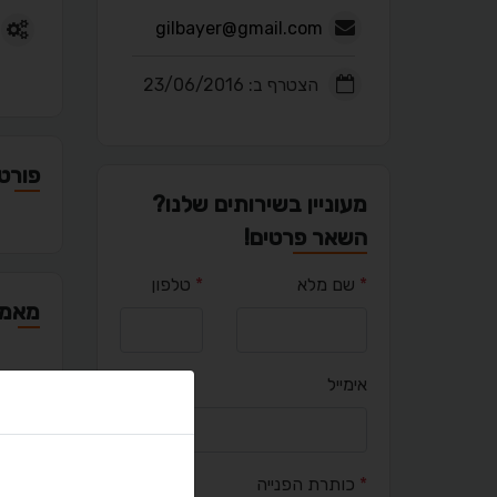
gilbayer@gmail.com
הצטרף ב: 23/06/2016
פורטפ
מעוניין בשירותים שלנו?
השאר פרטים!
*
שם מלא
*
טלפון
מאמר
אימייל
יציר
*
כותרת הפנייה