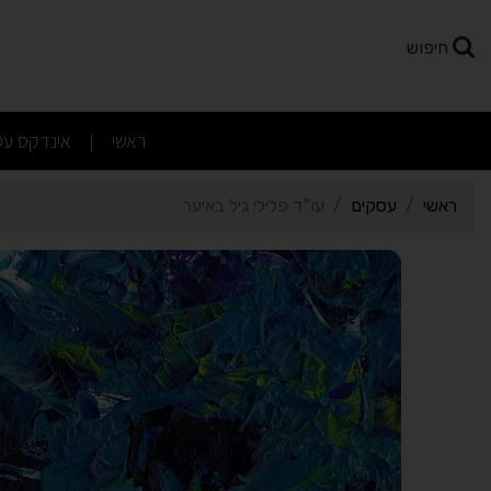
רטי כרטיס העסק עו"ד פליל
חיפוש
(current)
ראשי
אינדקס עס
|
ראשי
עסקים
עו"ד פלילי גיל באיער