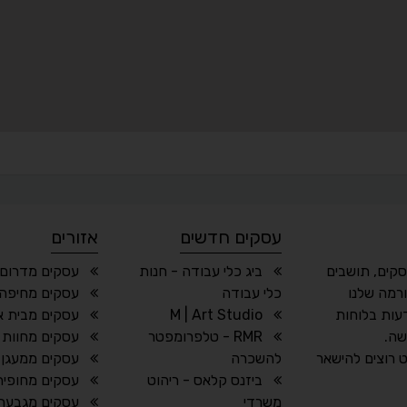
עסקים חדשים
אזורים
סקים, תושבים
ביג כלי עבודה - חנות
עסקים מדרום
רמה שלנו
כלי עבודה
עסקים מחיפה 
עות בלוחות
M | Art Studio
עסקים מבית או
שה.
RMR - טלפרומפטר
עסקים מחוות 
 רוצים להישאר
להשכרה
עסקים ממעגן 
ביזנס קלאס - ריהוט
עסקים מחופית
משרדי
עסקים מגבעת