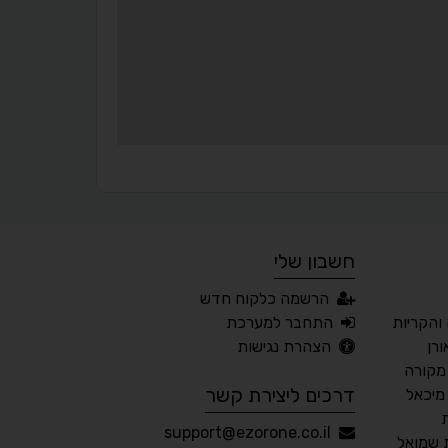
עצירת אנימציות
מדריך קריאה
¶
🌙
מצב לילה
הדגשת כותרות
⬆
⬍
ריווח פסקאות
סמן גדול
חשבון שלי
🔊 קריאת טקסט (Beta)
הרשמה כלקוח חדש
📖 דיסלקציה
👁 ראייה חלשה
והקריות
התחבר למערכת
רן
הצהרת נגישות
🖱 מוטורי
🧠 קוגניטיבי
מקורה
דרכים ליצירת קשר
מיכאל
עברית
English
Русский
العربية
support@ezorone.co.il
 שמואל