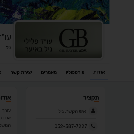
עו"ד
גיל
אודות
פורטפוליו
מאמרים
יצירת קשר
מ
תקציר
אודו
איש הקשר, גיל
ארוכת
המשפט
052-387-7227