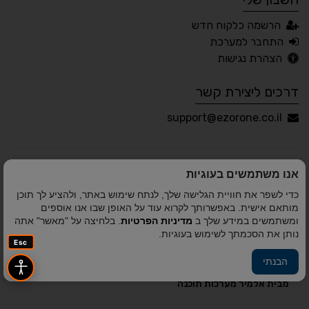
עברית
English
Русский
العربية
הרשמה כלקוח חדש
Français
התחבר למערכת
הצהרת נגישות
דרכים ליצירת קשר
💾 שמור הגדרות
📂 טען הגדרות
support@ezorone.co.il
הצהרת נגישות
משוב נגישות
אנו משתמשים בעוגיות
פותח על ידי
אלמיר מערכות תוכנה
© כל הזכויות שמורות
כדי לשפר את חוויית הגלישה שלך, לנתח שימוש באתר, ולהציע לך תוכן
לאזור אחד 2010-2026
מותאם אישית. באפשרותך לקרוא עוד על האופן שבו אנו אוספים
ומשתמשים במידע שלך ב
מדיניות הפרטיות
. בלחיצה על "מאשר" אתה
נותן את הסכמתך לשימוש בעוגיות.
Esc
הבנתי
פיתוח A&A Digital Agency
מבית
אלמיר מערכות תוכנה