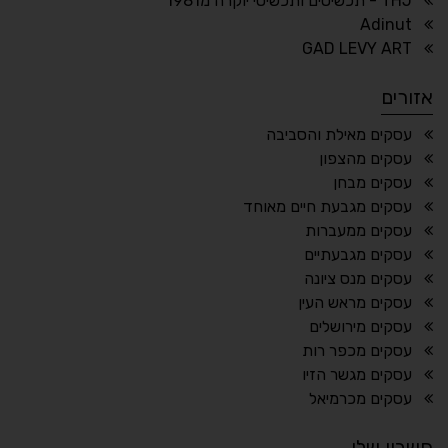
THJ - תכשיטים ותכשיטי יוקרה מ1981
Adinut
⏸
⬡
GAD LEVY ART
הדגשת פוקוס
עצירת אנימציות
אזורים
¶
🌙
עסקים מאילת והסביבה
עסקים מהצפון
מצב לילה
הדגשת כותרות
עסקים מבחן
⬆
⬍
עסקים מגבעת חיים מאוחד
ריווח פסקאות
סמן גדול
עסקים ממעברות
עסקים מגבעתיים
עסקים מנס ציונה
עסקים מראש העין
🔊 קריאת טקסט (Beta)
עסקים מירושלים
📖 דיסלקציה
👁 ראייה חלשה
עסקים מכפר רות
עסקים מגשר הזיו
🖱 מוטורי
🧠 קוגניטיבי
עסקים מכרמיאל
חשבון שלי