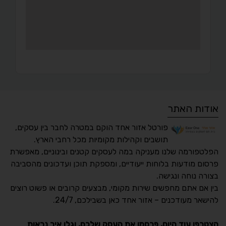
אודות האתר
פורטל אזור אחד הוקם במטרה לחבר בין עסקים,
תושבים וקהילות מקומיות מכל רחבי הארץ.
הפלטפורמה שלנו מעניקה במה לעסקים קטנים ובינוניים, מאפשרת
פרסום מודעות בלוחות ייעודיים, ומספקת תוכן ועדכונים מהסביבה
בצורה נוחה ונגישה.
נגישות מאת ASM
בין אם אתם מחפשים שירות מקומי, מבצעים קרובים או פשוט רוצים
Accessibility
להישאר מעודכנים – אזור אחד כאן בשבילכם, 24/7.
תקן ישראלי IS 5568
הצטרפו עוד היום, פרסמו את העסק שלכם, וגלו איך נראות