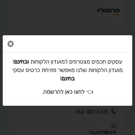
פורטפוליו
סגור 
מאמרים
עסקים חכמים מצטרפים למועדון הלקוחות
ובחינם
!
מועדון הלקוחות שלנו מאפשר פתיחת כרטיס עסקי
בחינם
!
יצירת קשר עם מקסימה גרליץ
👈
לחצו כאן להרשמה
.
maxima1806@gmail.com
052-437-6731
צהquotל