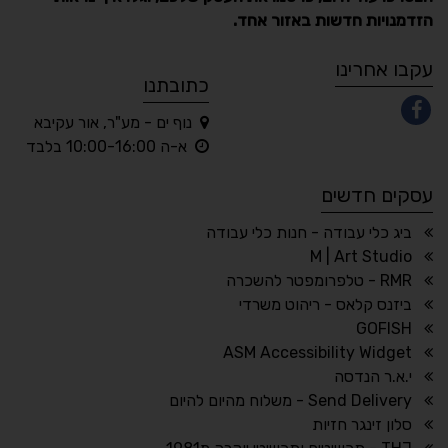
הזדמנויות חדשות באזור אחד.
A
A
A
A
A
עקבו אחרינו
כתובתנו
נוף ים - מע"ר, אור עקיבא
◐
◑
א-ה 10:00-16:00 בלבד
ניגודיות גבוהה
ניגודיות הפוכה
עסקים חדשים
☀
◌
גווני אפור
בהירות גבוהה
ביג כלי עבודה - חנות כלי עבודה
M | Art Studio
RMR - טלפרומפטר להשכרה
ביזנס קלאס - ריהוט משרדי
🔗
𝔸
GOFISH
גופן לדיסלקציה
הדגשת קישורים
ASM Accessibility Widget
↕
⇿
י.א.ר הנדסה
ריווח טקסט
גובה שורה
Send Delivery - משלוח מהיום להיום
סלון זינגר חזיות