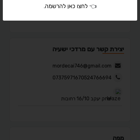
👈
לחצו כאן להרשמה
.
מאמרים
יצירת קשר עם מרדכי ישעיה
mordecai746@gmail.com
07375971670524766694
יצחק יעקב 16/10 רחובות
מפה