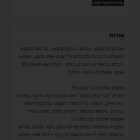
פוליש לרצפה ישנה
אודות
אנו חברת ניקיון , פוליש , ניקיון חניונים , כל סוגי הניקיון
והפוליש לחברות ולפרטיים ע"י צוות אמין ומיומן , שימוש
בכלים ובחומרים הטובים ביותר. בעלת שם ומוניטין 10
שנים. סטנדרט גבוהה ביותר!
נותנים שירות בכל המרכז!!
חברת "מבריקים בנקיון" הינה חברת נקיון ותיקה, עתירת
נסיון וותק, השמה לה למטרה לשמור על סטנדרטים
גבוהים, שימוש במכשור החדיש ביותר, ומונה צוות
מקצועי ואיכותי עם נסיון רב.
החברה מתמחה במתן שירותי נקיון, ניקוי, פוליש, פוליש
קריסטל, ניקוי דירות חדשות וכן ניקוי דירות אחרי שיפוץ,