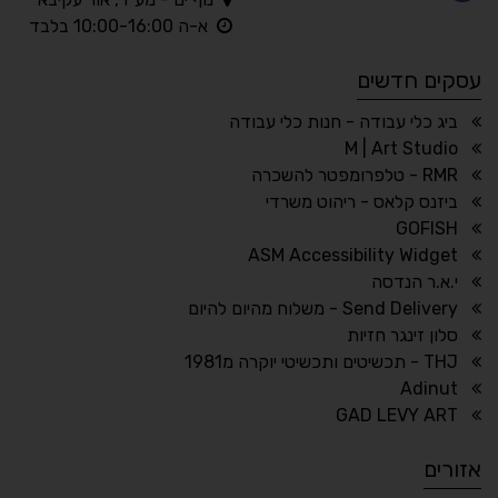
◐
◑
א-ה 10:00-16:00 בלבד
ניגודיות גבוהה
ניגודיות הפוכה
עסקים חדשים
☀
◌
גווני אפור
בהירות גבוהה
ביג כלי עבודה - חנות כלי עבודה
M | Art Studio
RMR - טלפרומפטר להשכרה
ביזנס קלאס - ריהוט משרדי
🔗
𝔸
GOFISH
גופן לדיסלקציה
הדגשת קישורים
ASM Accessibility Widget
↕
⇿
י.א.ר הנדסה
ריווח טקסט
גובה שורה
Send Delivery - משלוח מהיום להיום
סלון זינגר חזיות
THJ - תכשיטים ותכשיטי יוקרה מ1981
Adinut
⏸
⬡
GAD LEVY ART
הדגשת פוקוס
עצירת אנימציות
אזורים