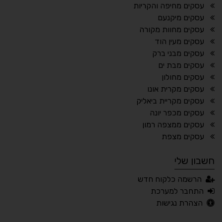
¶
🌙
עסקים מחיפה והקריות
עסקים מיקנעם
מצב לילה
הדגשת כותרות
עסקים מחוות מקורה
⬆
⬍
עסקים מעין הוד
ריווח פסקאות
סמן גדול
עסקים מבני ברק
עסקים מבת ים
עסקים מחולון
עסקים מקרית אונו
🔊 קריאת טקסט (Beta)
עסקים מקריית ביאליק
📖 דיסלקציה
👁 ראייה חלשה
עסקים מכפר יונה
עסקים ממצפה רמון
🖱 מוטורי
🧠 קוגניטיבי
עסקים מצפת
חשבון שלי
עברית
English
Русский
العربية
הרשמה כלקוח חדש
Français
התחבר למערכת
הצהרת נגישות