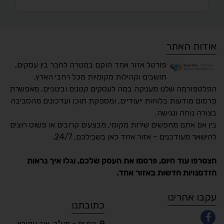
אודות האתר
פורטל אזור אחד הוקם במטרה לחבר בין עסקים,
תושבים וקהילות מקומיות מכל רחבי הארץ.
הפלטפורמה שלנו מעניקה במה לעסקים קטנים ובינוניים, מאפשרת
פרסום מודעות בלוחות ייעודיים, ומספקת תוכן ועדכונים מהסביבה
בצורה נוחה ונגישה.
נגישות מאת ASM
בין אם אתם מחפשים שירות מקומי, מבצעים קרובים או פשוט רוצים
Accessibility
להישאר מעודכנים – אזור אחד כאן בשבילכם, 24/7.
תקן ישראלי IS 5568
הצטרפו עוד היום, פרסמו את העסק שלכם, וגלו איך נראות
הזדמנויות חדשות באזור אחד.
A
A
A
A
A
עקבו אחרינו
כתובתנו
נוף ים - מע"ר, אור עקיבא