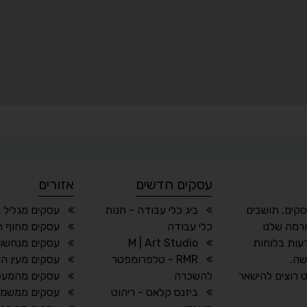
עסקים חדשים
אזורים
סקים, תושבים
ביג כלי עבודה - חנות
עסקים מגליל 
רמה שלנו
כלי עבודה
עסקים מחוף ה
עות בלוחות
M | Art Studio
עסקים מנחשול
שה.
RMR - טלפרומפטר
עסקים מעין הו
 רוצים להישאר
להשכרה
עסקים מהמעפ
ביזנס קלאס - ריהוט
עסקים ממשמר 