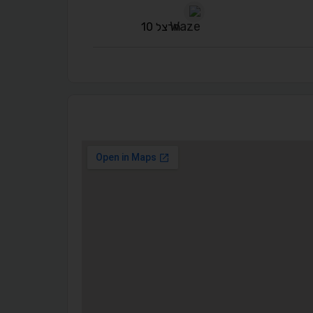
הרצל 10
◐
◑
ניגודיות גבוהה
ניגודיות הפוכה
☀
◌
גווני אפור
בהירות גבוהה
🔗
𝔸
גופן לדיסלקציה
הדגשת קישורים
↕
⇿
ריווח טקסט
גובה שורה
⬡
↖
סמן גדול
הדגשת פוקוס