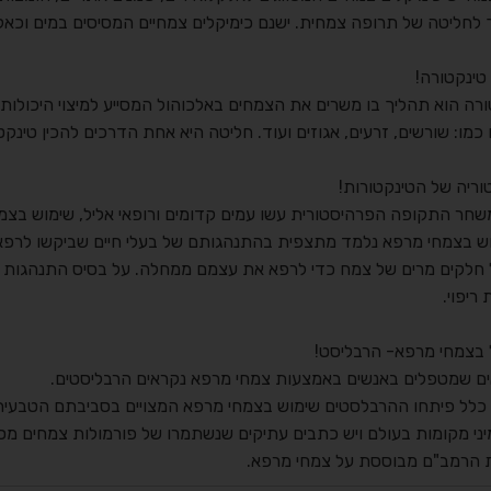
 לחליטה של תרופה צמחית. ישנם כימיקלים צמחיים המסיסים במים וכאל
טינקטורה!
ורה הוא תהליך בו משרים את הצמחים באלכוהול המסייע למיצוי היכולות
כמו: שורשים, זרעים, אגוזים ועוד. חליטה היא אחת הדרכים להכין טינ
וריה של הטינקטורות!
שחר התקופה הפרהיסטורית עשו עמים קדומים ורופאי אליל, שימוש בצמחי
ש בצמחי מרפא נלמד מתצפית בהתנהגותם של בעלי חיים שביקשו לרפא א
 חלקים מרים של צמח כדי לרפא את עצמם ממחלה. על בסיס התנהגות 
 ריפוי.
בצמחי מרפא- הרבליסט!
ם שמטפלים באנשים באמצעות צמחי מרפא נקראים הרבליסטים.
כלל פיתחו ההרבלסטים שימוש בצמחי מרפא המצויים בסביבתם הטבעי
ני מקומות בעולם ויש כתבים עתיקים שנשתמרו של פורמולות צמחים מסורת
 הרמב"ם מבוססת על צמחי מרפא.