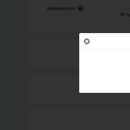
imateve.co.il
 10
סגור חלון
נגישות מאת ASM Accessibility
תקן ישראלי IS 5568
A
A
A
A
A