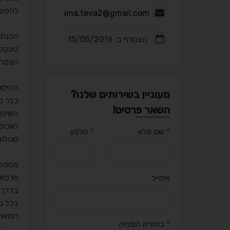
להפוך
ima.teva2@gmail.com
הכנת 
הצטרף ב: 15/05/2016
טינקט
הצמח 
ההיסט
מעוניין בשירותים שלנו?
כבר מ
השאר פרטים!
השימו
לאכול
*
שם מלא
*
טלפון
סגולות
מטפל 
מרפאי
אימייל
בדרך 
בכל מי
רפואת
*
כותרת הפנייה