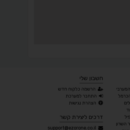
▬
⏸
עצירת אנימציות
מדריך קריאה
¶
🌙
מצב לילה
הדגשת כותרות
⬆
⬍
ריווח פסקאות
סמן גדול
חשבון שלי
🔊 קריאת טקסט (Beta)
המערבי
הרשמה כלקוח חדש
📖 דיסלקציה
👁 ראייה חלשה
כרמל
התחבר למערכת
ים
הצהרת נגישות
🖱 מוטורי
🧠 קוגניטיבי
ד
דרכים ליצירת קשר
יל
השרון
עברית
English
Русский
العربية
support@ezorone.co.il