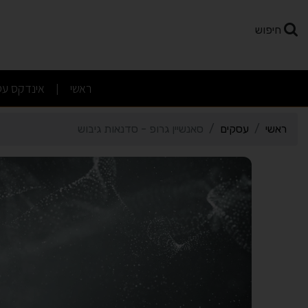
רטי כרטיס העסק סאנשיין ג
חיפוש
(current)
ראשי
אינדקס עס
|
ראשי
עסקים
סאנשיין גרופ - סדנאות גיבוש