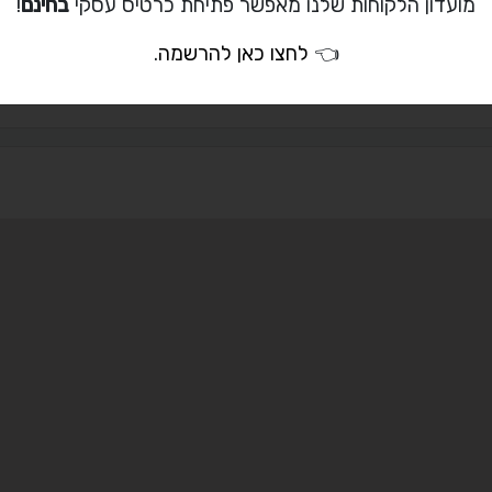
מועדון הלקוחות שלנו מאפשר פתיחת כרטיס עסקי
בחינם
!
050-286-7199
liron@sunshinegroup.
👈
לחצו כאן להרשמה
.