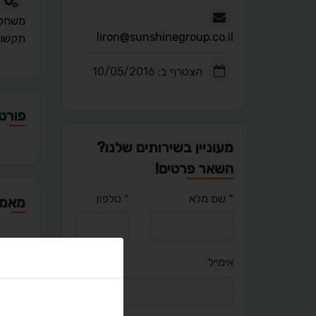
משחק 
liron@sunshinegroup.co.il
תקשו
הצטרף ב: 10/05/2016
פורטפ
מעוניין בשירותים שלנו?
השאר פרטים!
*
שם מלא
*
טלפון
מאמר
אימייל
יצירת