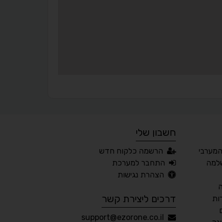
עצירת אנימציות
מדריך קריאה
¶
🌙
מצב לילה
הדגשת כותרות
⬆
⬍
ריווח פסקאות
סמן גדול
חשבון שלי
🔊 קריאת טקסט (Beta)
המערבי
הרשמה כלקוח חדש
📖 דיסלקציה
👁 ראייה חלשה
למה
התחבר למערכת
הצהרת נגישות
🖱 מוטורי
🧠 קוגניטיבי
דרכים ליצירת קשר
ות
עברית
English
Русский
العربية
support@ezorone.co.il