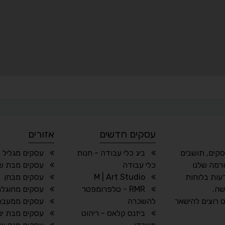
עסקים חדשים
אזורים
סקים, תושבים
ביג כלי עבודה - חנות
עסקים מגליל 
רמה שלנו
כלי עבודה
עסקים מבת ש
עות בלוחות
M | Art Studio
עסקים מבחן
שה.
RMR - טלפרומפטר
עסקים מחוגלה
 רוצים להישאר
להשכרה
עסקים ממעבר
ביזנס קלאס - ריהוט
עסקים מבת ים