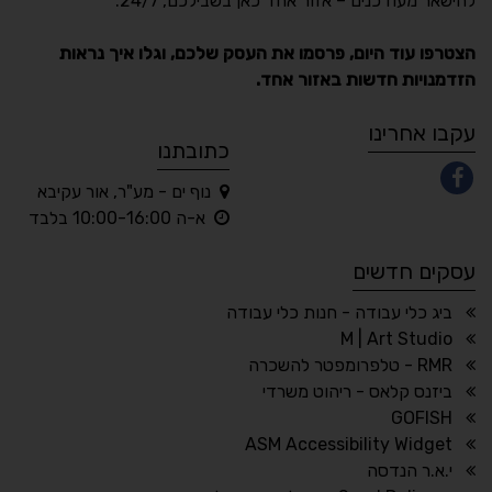
להישאר מעודכנים – אזור אחד כאן בשבילכם, 24/7.
תקן ישראלי IS 5568
הצטרפו עוד היום, פרסמו את העסק שלכם, וגלו איך נראות
הזדמנויות חדשות באזור אחד.
A
A
A
A
A
עקבו אחרינו
כתובתנו
נוף ים - מע"ר, אור עקיבא
◐
◑
א-ה 10:00-16:00 בלבד
ניגודיות גבוהה
ניגודיות הפוכה
עסקים חדשים
☀
◌
גווני אפור
בהירות גבוהה
ביג כלי עבודה - חנות כלי עבודה
M | Art Studio
RMR - טלפרומפטר להשכרה
ביזנס קלאס - ריהוט משרדי
🔗
𝔸
GOFISH
גופן לדיסלקציה
הדגשת קישורים
ASM Accessibility Widget
↕
⇿
י.א.ר הנדסה