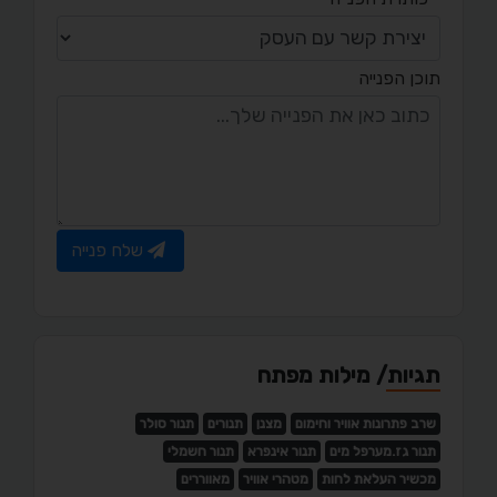
תוכן הפנייה
שלח פנייה
תגיות/ מילות מפתח
שרב פתרונות אוויר וחימום
מצנן
תנורים
תנור סולר
תנור גז.מערפל מים
תנור אינפרא
תנור חשמלי
מכשיר העלאת לחות
מטהרי אוויר
מאווררים