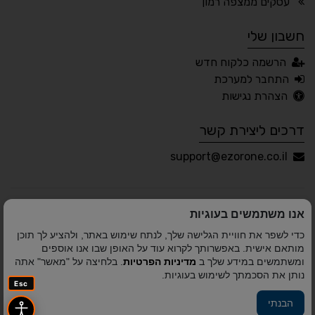
עסקים ממצפה רמון
חשבון שלי
עברית
English
Русский
العربية
הרשמה כלקוח חדש
Français
התחבר למערכת
הצהרת נגישות
דרכים ליצירת קשר
💾 שמור הגדרות
📂 טען הגדרות
support@ezorone.co.il
הצהרת נגישות
משוב נגישות
אנו משתמשים בעוגיות
פותח על ידי
אלמיר מערכות תוכנה
© כל הזכויות שמורות
כדי לשפר את חוויית הגלישה שלך, לנתח שימוש באתר, ולהציע לך תוכן
לאזור אחד 2010-2026
מותאם אישית. באפשרותך לקרוא עוד על האופן שבו אנו אוספים
ומשתמשים במידע שלך ב
מדיניות הפרטיות
. בלחיצה על "מאשר" אתה
נותן את הסכמתך לשימוש בעוגיות.
Esc
הבנתי
פיתוח A&A Digital Agency