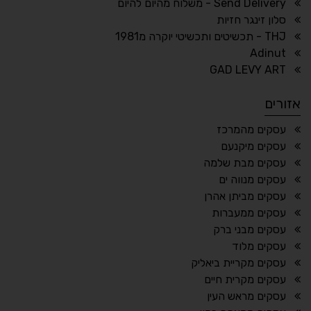
ריווח טקסט
גובה שורה
Send Delivery - משלוח מהיום להיום
סלון זינגר חזיות
THJ - תכשיטים ותכשיטי יוקרה מ1981
Adinut
⏸
⬡
GAD LEVY ART
הדגשת פוקוס
עצירת אנימציות
אזורים
¶
🌙
עסקים מהמרכז
עסקים מיקנעם
מצב לילה
הדגשת כותרות
עסקים מבת שלמה
⬆
⬍
עסקים מנווה ים
ריווח פסקאות
סמן גדול
עסקים מביתן אהרן
עסקים ממעברות
עסקים מבני ברק
עסקים מלוד
🔊 קריאת טקסט (Beta)
עסקים מקריית ביאליק
📖 דיסלקציה
👁 ראייה חלשה
עסקים מקרית חיים
עסקים מראש העין
🖱 מוטורי
🧠 קוגניטיבי