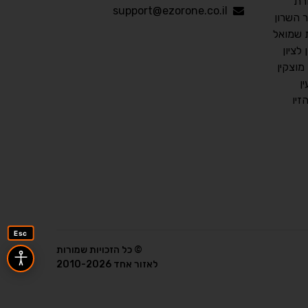
רת
עברית
English
Русский
العربية
support@ezorone.co.il
השרון
Français
 שמואל
לציון
וצקין
ן
💾 שמור הגדרות
📂 טען הגדרות
יו
הצהרת נגישות
משוב נגישות
פותח על ידי
אלמיר מערכות תוכנה
Esc
© כל הזכויות שמורות
לאזור אחד 2010-2026