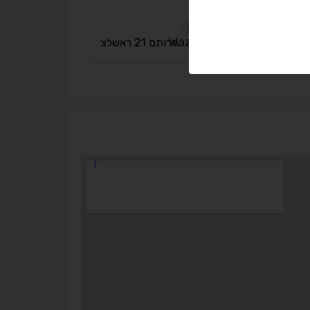
הרותם 21 ראשלצ
◐
◑
ניגודיות גבוהה
ניגודיות הפוכה
☀
◌
גווני אפור
בהירות גבוהה
🔗
𝔸
גופן לדיסלקציה
הדגשת קישורים
↕
⇿
ריווח טקסט
גובה שורה
⬡
↖
סמן גדול
הדגשת פוקוס