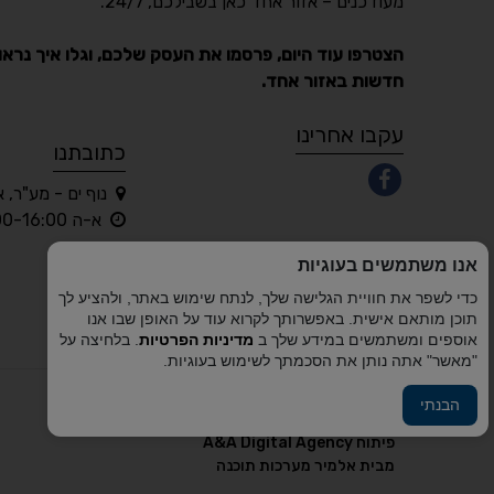
מעודכנים – אזור אחד כאן בשבילכם, 24/7.
הצטרפו עוד היום, פרסמו את העסק שלכם, וגלו איך נראו
חדשות באזור אחד.
עקבו אחרינו
כתובתנו
נוף ים - מע"ר, 
א-ה 10:00-16:00 בלבד
אנו משתמשים בעוגיות
כדי לשפר את חוויית הגלישה שלך, לנתח שימוש באתר, ולהציע לך
תוכן מותאם אישית. באפשרותך לקרוא עוד על האופן שבו אנו
אוספים ומשתמשים במידע שלך ב
מדיניות הפרטיות
. בלחיצה על
"מאשר" אתה נותן את הסכמתך לשימוש בעוגיות.
הבנתי
פיתוח A&A Digital Agency
מבית
אלמיר מערכות תוכנה