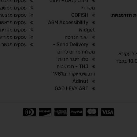
ביזנס קלאס - ריהוט
עסקים ממכמו
משרדי
עסקים ממשמר 
ת הזדמנויות
GOFISH
עסקים מגבעת
ASM Accessibility
עסקים מראשון 
Widget
עסקים מקרית מ
י.א.ר הנדסה
עסקים ממודיעי
Send Delivery -
עסקים מגשר הז
משלוח מהיום להיום
אור עקיבא
סלון זינגר חזיות
THJ - תכשיטים
ותכשיטי יוקרה מ1981
Adinut
GAD LEVY ART