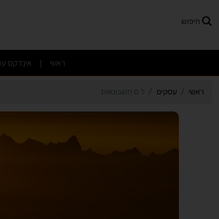
רטי כרטיס העסק ל ס חשב
חיפוש
(current)
ראשי
אינדקס עס
|
ראשי
עסקים
ל ס חשבונאות