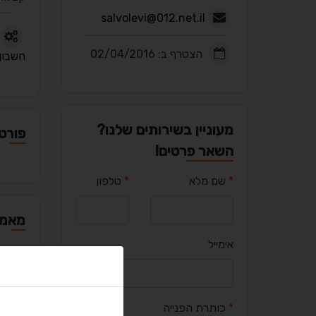
salvolevi@012.net.il
הצטרף ב: 02/04/2016
חשבון
מעוניין בשירותים שלנו?
פורטפ
השאר פרטים!
*
שם מלא
*
טלפון
מאמר
אימייל
יצירת
*
כותרת הפנייה