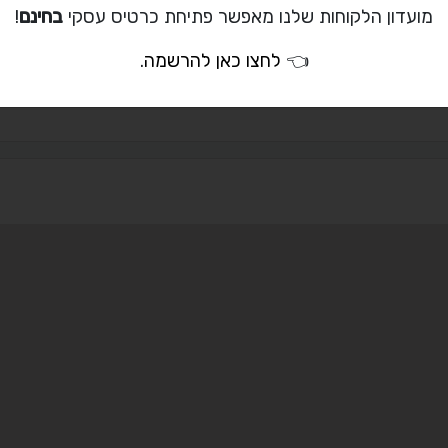
מועדון הלקוחות שלנו מאפשר פתיחת כרטיס עסקי
בחינם
!
03-9611321
052-802-2117
👈
לחצו כאן להרשמה
.
salvolevi@012.n