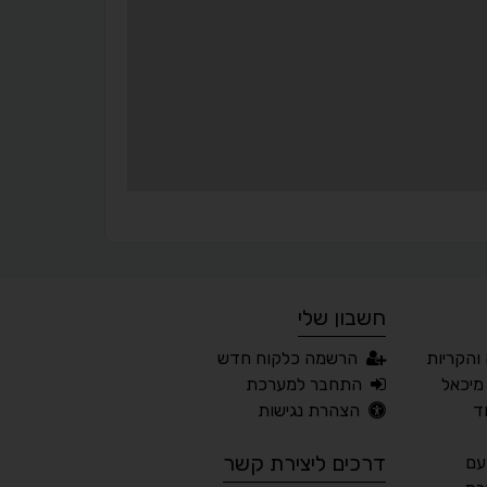
▬
⏸
עצירת אנימציות
מדריך קריאה
¶
🌙
מצב לילה
הדגשת כותרות
⬆
⬍
ריווח פסקאות
סמן גדול
חשבון שלי
🔊 קריאת טקסט (Beta)
והקריות
הרשמה כלקוח חדש
📖 דיסלקציה
👁 ראייה חלשה
מיכאל
התחבר למערכת
ד
הצהרת נגישות
🖱 מוטורי
🧠 קוגניטיבי
דרכים ליצירת קשר
עם