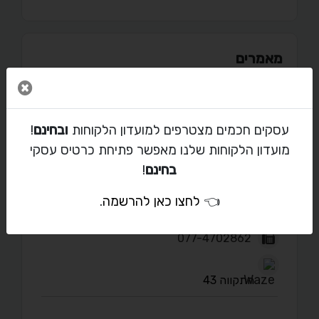
מאמרים
סגור 
עסקים חכמים מצטרפים למועדון הלקוחות
ובחינם
!
יצירת קשר עם מנשה
מועדון הלקוחות שלנו מאפשר פתיחת כרטיס עסקי
בחינם
!
menashe@cootna.co.il
👈
לחצו כאן להרשמה
.
052-595-2633
077-4702862
התקווה 43