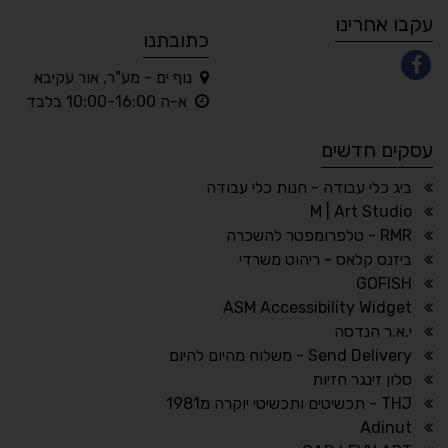
עקבו אחרינו
כתובתנו
נוף ים - מע"ר, אור עקיבא
◐
◑
א-ה 10:00-16:00 בלבד
ניגודיות גבוהה
ניגודיות הפוכה
עסקים חדשים
☀
◌
גווני אפור
בהירות גבוהה
ביג כלי עבודה - חנות כלי עבודה
M | Art Studio
RMR - טלפרומפטר להשכרה
ביזנס קלאס - ריהוט משרדי
🔗
𝔸
GOFISH
גופן לדיסלקציה
הדגשת קישורים
ASM Accessibility Widget
↕
⇿
י.א.ר הנדסה
ריווח טקסט
גובה שורה
Send Delivery - משלוח מהיום להיום
סלון זינגר חזיות
THJ - תכשיטים ותכשיטי יוקרה מ1981
Adinut
⏸
⬡