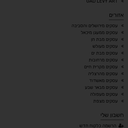
GAD LEVY ART
הדגשת פוקוס
עצירת אנימציות
אזורים
¶
🌙
עסקים מירושלים והסביבה
עסקים ממעגן מיכאל
מצב לילה
הדגשת כותרות
עסקים מבת חן
⬆
⬍
עסקים מעולש
ריווח פסקאות
סמן גדול
עסקים מבת ים
עסקים מרחובות
עסקים מקרית חיים
עסקים מהרצליה
🔊 קריאת טקסט (Beta)
עסקים מאשדוד
📖 דיסלקציה
👁 ראייה חלשה
עסקים מבאר שבע
עסקים מעפולה
🖱 מוטורי
🧠 קוגניטיבי
עסקים מצפת
חשבון שלי
עברית
English
Русский
العربية
הרשמה כלקוח חדש