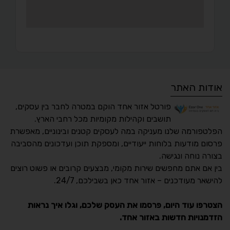
אודות האתר
פורטל אזור אחד הוקם במטרה לחבר בין עסקים,
תושבים וקהילות מקומיות מכל רחבי הארץ.
הפלטפורמה שלנו מעניקה במה לעסקים קטנים ובינוניים, מאפשרת
פרסום מודעות בלוחות ייעודיים, ומספקת תוכן ועדכונים מהסביבה
בצורה נוחה ונגישה.
נגישות מאת ASM
בין אם אתם מחפשים שירות מקומי, מבצעים קרובים או פשוט רוצים
Accessibility
להישאר מעודכנים – אזור אחד כאן בשבילכם, 24/7.
תקן ישראלי IS 5568
הצטרפו עוד היום, פרסמו את העסק שלכם, וגלו איך נראות
הזדמנויות חדשות באזור אחד.
A
A
A
A
A