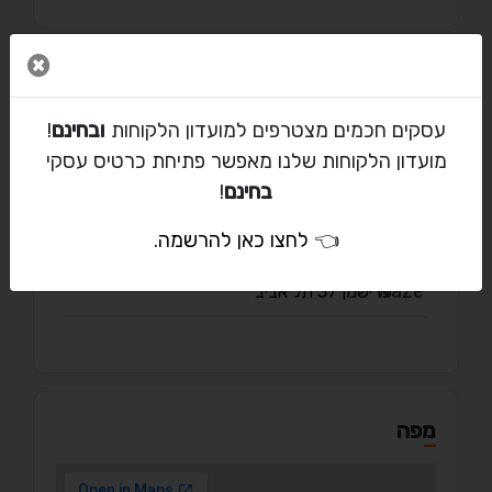
סגור 
יצירת קשר עם אפי
עסקים חכמים מצטרפים למועדון הלקוחות
ובחינם
!
ad-print@014.net.il
מועדון הלקוחות שלנו מאפשר פתיחת כרטיס עסקי
03-527-3376
בחינם
!
03-5290142
👈
לחצו כאן להרשמה
.
פרישמן 37 תל אביב
מפה