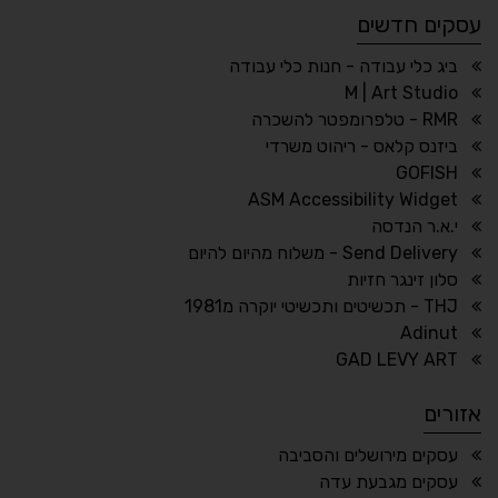
עסקים חדשים
☀
◌
גווני אפור
בהירות גבוהה
ביג כלי עבודה - חנות כלי עבודה
M | Art Studio
RMR - טלפרומפטר להשכרה
ביזנס קלאס - ריהוט משרדי
🔗
𝔸
GOFISH
גופן לדיסלקציה
הדגשת קישורים
ASM Accessibility Widget
↕
⇿
י.א.ר הנדסה
ריווח טקסט
גובה שורה
Send Delivery - משלוח מהיום להיום
סלון זינגר חזיות
THJ - תכשיטים ותכשיטי יוקרה מ1981
Adinut
⏸
⬡
GAD LEVY ART
הדגשת פוקוס
עצירת אנימציות
אזורים
¶
🌙
עסקים מירושלים והסביבה
עסקים מגבעת עדה
מצב לילה
הדגשת כותרות