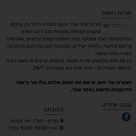
אודות האתר
פורטל אזור אחד הוקם במטרה לחבר בין עסקים,
תושבים וקהילות מקומיות מכל רחבי הארץ.
הפלטפורמה שלנו מעניקה במה לעסקים קטנים ובינוניים, מאפשרת
פרסום מודעות בלוחות ייעודיים, ומספקת תוכן ועדכונים מהסביבה
בצורה נוחה ונגישה.
נגישות מאת ASM
בין אם אתם מחפשים שירות מקומי, מבצעים קרובים או פשוט רוצים
Accessibility
להישאר מעודכנים – אזור אחד כאן בשבילכם, 24/7.
תקן ישראלי IS 5568
הצטרפו עוד היום, פרסמו את העסק שלכם, וגלו איך נראות
הזדמנויות חדשות באזור אחד.
A
A
A
A
A
עקבו אחרינו
כתובתנו
נוף ים - מע"ר, אור עקיבא
◐
◑
א-ה 10:00-16:00 בלבד
ניגודיות גבוהה
ניגודיות הפוכה