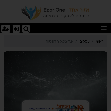
רטי כרטיס העסק א.דיגיטל
ראשי
עסקים
א.דיגיטל הדפסות