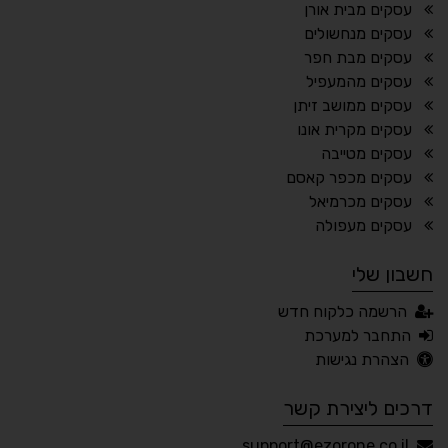
עסקים מבית אורן
⬆
⬍
עסקים מנחשולים
ריווח פסקאות
סמן גדול
עסקים מבת חפר
עסקים מהמעפיל
עסקים ממושב זיתן
עסקים מקרית אונו
🔊 קריאת טקסט (Beta)
עסקים מטייבה
📖 דיסלקציה
👁 ראייה חלשה
עסקים מכפר קאסם
עסקים מכרמיאל
🖱 מוטורי
🧠 קוגניטיבי
עסקים מעפולה
חשבון שלי
עברית
English
Русский
العربية
הרשמה כלקוח חדש
Français
התחבר למערכת
הצהרת נגישות
דרכים ליצירת קשר
💾 שמור הגדרות
📂 טען הגדרות
support@ezorone.co.il