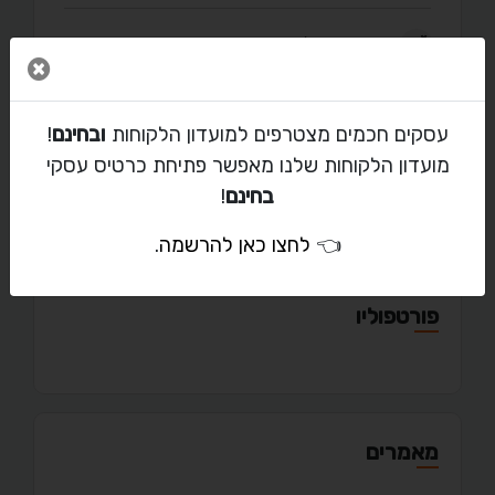
בעלי מקצוע
/
אדריכלים ומעצב פנים
סגור 
המרכז
/
תל אביב
עסקים חכמים מצטרפים למועדון הלקוחות
ובחינם
!
ברקוביץ 4
מועדון הלקוחות שלנו מאפשר פתיחת כרטיס עסקי
klinger.co.il
בחינם
!
👈
לחצו כאן להרשמה
.
פורטפוליו
מאמרים