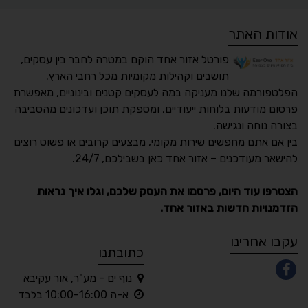
אודות האתר
פורטל אזור אחד הוקם במטרה לחבר בין עסקים,
תושבים וקהילות מקומיות מכל רחבי הארץ.
הפלטפורמה שלנו מעניקה במה לעסקים קטנים ובינוניים, מאפשרת
פרסום מודעות בלוחות ייעודיים, ומספקת תוכן ועדכונים מהסביבה
בצורה נוחה ונגישה.
נגישות מאת ASM
בין אם אתם מחפשים שירות מקומי, מבצעים קרובים או פשוט רוצים
Accessibility
להישאר מעודכנים – אזור אחד כאן בשבילכם, 24/7.
תקן ישראלי IS 5568
הצטרפו עוד היום, פרסמו את העסק שלכם, וגלו איך נראות
הזדמנויות חדשות באזור אחד.
A
A
A
A
A
עקבו אחרינו
כתובתנו
נוף ים - מע"ר, אור עקיבא
◐
◑
א-ה 10:00-16:00 בלבד
ניגודיות גבוהה
ניגודיות הפוכה