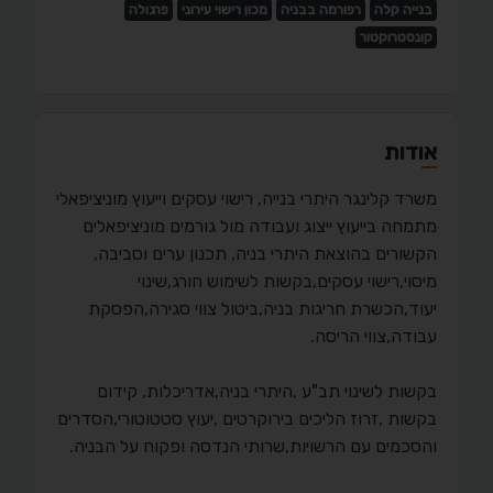
בנייה קלה
רפורמה בבניה
מכון רישוי עירוני
פרגולה
קונסטרוקטור
אודות
משרד קלינגר היתרי בנייה, רישוי עסקים וייעוץ מוניציפאלי
מתמחה בייעוץ ייצוג ועבודה מול גורמים מוניציפאלים
הקשורים בהוצאת היתרי בניה, תכנון ערים וסביבה,
מיסוי,רישוי עסקים,בקשות לשימוש חורג,שינוי
יעוד,הכשרת חריגות בניה,ביטול צווי סגירה,הפסקת
עבודה,צווי הריסה.
בקשות לשינוי תב"ע ,היתרי בניה,אדריכלות, קידום
בקשות ,זרוז הליכים בירוקרטים ,יעוץ סטטוטורי,הסדרים
והסכמים עם הרשויות,שרותי הנדסה ופקוח על הבניה.