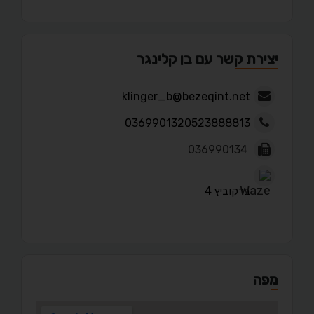
יצירת קשר עם בן קלינגר
klinger_b@bezeqint.net
0369901320523888813
036990134
ברקוביץ 4
מפה