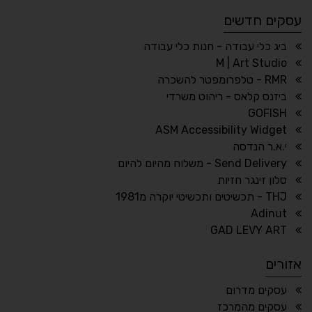
עסקים חדשים
☀
◌
גווני אפור
בהירות גבוהה
ביג כלי עבודה - חנות כלי עבודה
M | Art Studio
RMR - טלפרומפטר להשכרה
ביזנס קלאס - ריהוט משרדי
🔗
𝔸
GOFISH
גופן לדיסלקציה
הדגשת קישורים
ASM Accessibility Widget
↕
⇿
י.א.ר הנדסה
ריווח טקסט
גובה שורה
Send Delivery - משלוח מהיום להיום
סלון זינגר חזיות
THJ - תכשיטים ותכשיטי יוקרה מ1981
Adinut
⏸
⬡
GAD LEVY ART
הדגשת פוקוס
עצירת אנימציות
אזורים
¶
🌙
עסקים מדרום
עסקים מהמרכז
מצב לילה
הדגשת כותרות