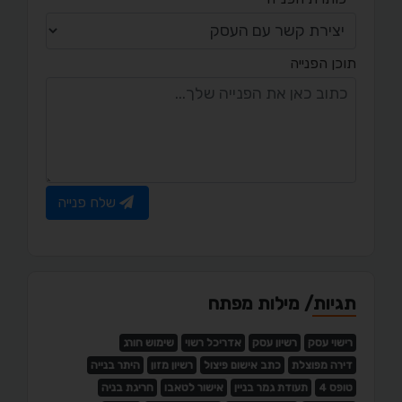
תוכן הפנייה
שלח פנייה
תגיות/ מילות מפתח
רישוי עסק
רשיון עסק
אדריכל רשוי
שימוש חורג
דירה מפוצלת
כתב אישום פיצול
רשיון מזון
היתר בנייה
טופס 4
תעודת גמר בניין
אישור לטאבו
חריגת בניה