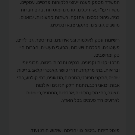
המשרד מספק מענה ייעוצי ללקוחות פרטיים, עסקיים,
משרדי עו"ד,אדריכלים, גורמים ומוסדות, בהם חברות
בניה, ניהול נכסים ואחזקה, רשתות קמעוניות, יבואנים,
מושבים,קבוצים, מתקני צבא ובסיסים.
רישיונות עסק לאולמות וגני אירועים, בתי ספר, גני ילדים,
פעוטונים, מכללות וישיבות, מפעלי תעשייה, חברות היי
טק ומחשבים,
מרכזי קניות וקניונים, בנקים וחברות ביטוח, מכוני יופי
ובריאות, בתי מרקחת,חדרי כושר,קאנטרי קלאב,בריכות
שחייה,מתקני ספורט,מספרות,מוזאונים,בתי קולנוע,בתי
אבות,יבואני רכב,תחנות דלק,חניונים ואולמות
תצוגה,בתי מלון,מלוניות,אכסניות,מחסנים,רישיונות
לארועים חד פעמים בכל הארץ.
פיצול דירות ,ביטול צווי הריסה ,שימוש חורג ועוד.