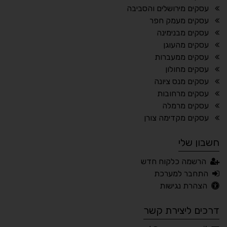
עסקים מירושלים והסביבה
⬆
⬍
עסקים מעמק חפר
ריווח פסקאות
סמן גדול
עסקים מבנימינה
עסקים מהעוגן
עסקים ממעברות
עסקים מחולון
🔊 קריאת טקסט (Beta)
עסקים מנס ציונה
📖 דיסלקציה
👁 ראייה חלשה
עסקים מרחובות
עסקים מרמלה
🖱 מוטורי
🧠 קוגניטיבי
עסקים מקדימה צורן
חשבון שלי
עברית
English
Русский
العربية
הרשמה כלקוח חדש
Français
התחבר למערכת
הצהרת נגישות
דרכים ליצירת קשר
💾 שמור הגדרות
📂 טען הגדרות