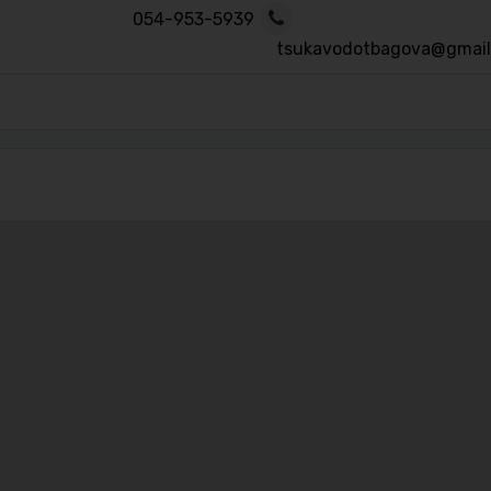
054-953-5939
tsukavodotbagova@gmail