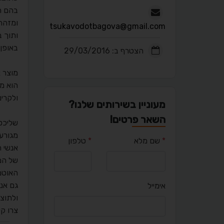
בהם ה
ומזהה 
tsukavodotbagova@gmail.com
ותוך 
באופן
הצטרף ב: 29/03/2016
מוצר א
הוא מצ
ולקרינת ה- U.V של השמש, ושומר 
מעוניין בשירותים שלנו?
השאר פרטים!
שליכט הא
מגורען 70, גס 90 ואקסטרה 
*
שם מלא
*
טלפון
אנשי ה
של המב
האוטמ
גם אנח
אימייל
ולתוצ
צרו ק