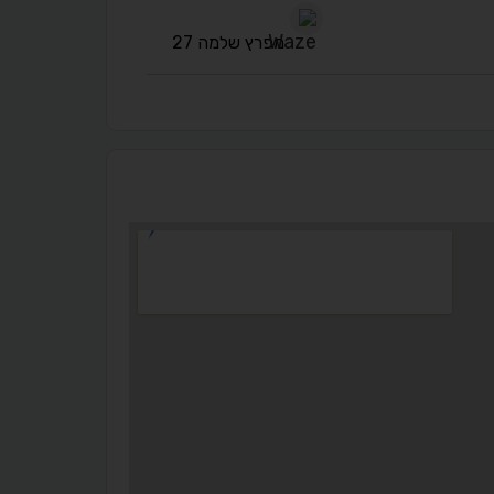
מפרץ שלמה 27
◐
◑
ניגודיות גבוהה
ניגודיות הפוכה
☀
◌
גווני אפור
בהירות גבוהה
🔗
𝔸
גופן לדיסלקציה
הדגשת קישורים
↕
⇿
ריווח טקסט
גובה שורה
⬡
↖
סמן גדול
הדגשת פוקוס