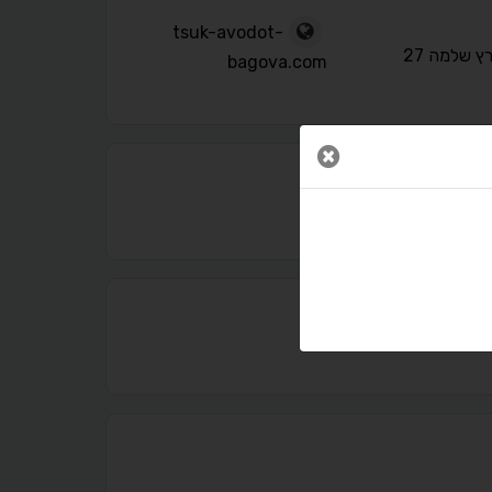
tsuk-avodot-
 שלמה 27
bagova.com
סגור חלון
נגישות מאת ASM Accessibility
תקן ישראלי IS 5568
A
A
A
A
A