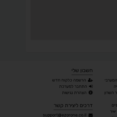
▬
⏸
עצירת אנימציות
מדריך קריאה
¶
🌙
מצב לילה
הדגשת כותרות
⬆
⬍
ריווח פסקאות
סמן גדול
חשבון שלי
🔊 קריאת טקסט (Beta)
המערבי
הרשמה כלקוח חדש
📖 דיסלקציה
👁 ראייה חלשה
ה
התחבר למערכת
השרון
הצהרת נגישות
🖱 מוטורי
🧠 קוגניטיבי
דרכים ליצירת קשר
ים
איר
עברית
English
Русский
العربية
support@ezorone.co.il