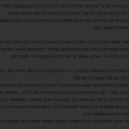
נזק התרחב ע"י מזג אויר ונזילות בתוך הקירת חברת צוק גולשת במור
סדקים או כל מיני פירצות בטיח ובבטון שחודרים מים למבנה פנימה
ביצוע סריקה בוחרים חומרים מתאימים לאיטום מוחלט בחומר גמיש שמונע
 מוחלט לשנים רבות
חד עושה את העבודה: שליכט אקרילי גמיש של טמבור הנו ציפוי דקורטיבי
טיין בעמידות גבוהה שכן הוא מותאם במיוחד לתנאי מזג האוויר הקשים 
על אחידות גוון וטקסטורה לאורך זמן
קרילי הגמיש מגיע במבחר רחב של מרקמים: עדין 30, מדיום 40, בינוני 50,
גס 130.
מקצוע ממליצים על יישום שליכט אקרילי גמיש כציפוי חיצוני שכן הוא שו
נה לאורך זמן: הוא מצטיין בהידבקות מינימאלית של לכלוך, בספיחת מי
ת לחלוטין כניסת מים והוא בעל זמן עיבוד ארוך במיוחד, המאפשר עב
נו כאן ממליצים כמו טמבור שימוש בחומרי איטום שליכט וצבעים על כל ג
אות החידוש שאתם רוצים
שר איתנו להתעניינות או כל שאלה בנושא המאמר שעלתה אנו מקשיבים ו