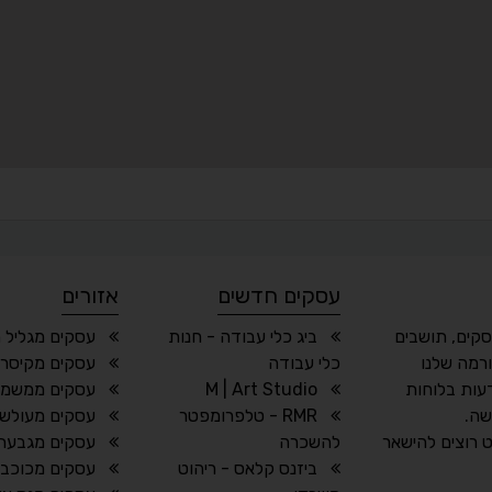
עסקים חדשים
אזורים
סקים, תושבים
ביג כלי עבודה - חנות
עסקים מגליל 
רמה שלנו
כלי עבודה
עסקים מקיסרי
עות בלוחות
M | Art Studio
עסקים ממשמר 
שה.
RMR - טלפרומפטר
עסקים מעולש
 רוצים להישאר
להשכרה
עסקים מגבעתי
ביזנס קלאס - ריהוט
עסקים מכוכב י