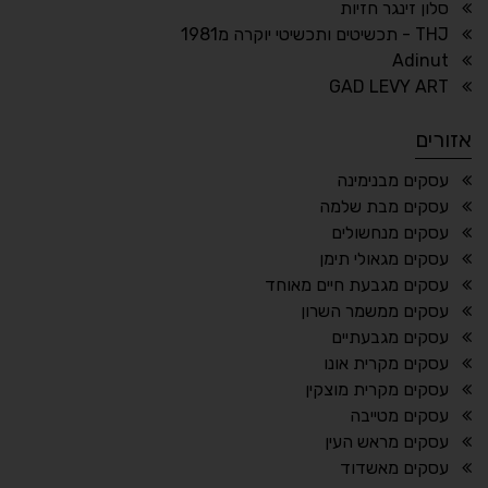
סלון זינגר חזיות
THJ - תכשיטים ותכשיטי יוקרה מ1981
Adinut
⏸
⬡
GAD LEVY ART
הדגשת פוקוס
עצירת אנימציות
אזורים
¶
🌙
עסקים מבנימינה
עסקים מבת שלמה
מצב לילה
הדגשת כותרות
עסקים מנחשולים
⬆
⬍
עסקים מגאולי תימן
ריווח פסקאות
סמן גדול
עסקים מגבעת חיים מאוחד
עסקים ממשמר השרון
עסקים מגבעתיים
עסקים מקרית אונו
🔊 קריאת טקסט (Beta)
עסקים מקרית מוצקין
📖 דיסלקציה
👁 ראייה חלשה
עסקים מטייבה
עסקים מראש העין
🖱 מוטורי
🧠 קוגניטיבי
עסקים מאשדוד