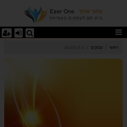
רטי כרטיס העסק ע.ק מזגנ
ראשי
עסקים
ע.ק מזגנים