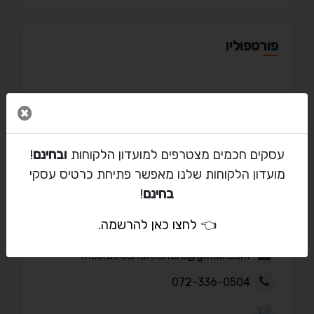
פורטפוליו
סגור 
מאמרים
עסקים חכמים מצטרפים למועדון הלקוחות
ובחינם
!
מועדון הלקוחות שלנו מאפשר פתיחת כרטיס עסקי
בחינם
!
יצירת קשר עם אבי כהן
👈
לחצו כאן להרשמה
.
mco.airconditioners@gmail.com
072-336-0504