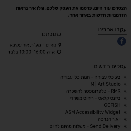
הצטרפו עוד היום, פרסמו את העסק שלכם, וגלו איך נראות
הזדמנויות חדשות באזור אחד.
A
A
A
A
A
עקבו אחרינו
כתובתנו
נוף ים - מע"ר, אור עקיבא
◐
◑
א-ה 10:00-16:00 בלבד
ניגודיות גבוהה
ניגודיות הפוכה
עסקים חדשים
☀
◌
גווני אפור
בהירות גבוהה
ביג כלי עבודה - חנות כלי עבודה
M | Art Studio
RMR - טלפרומפטר להשכרה
ביזנס קלאס - ריהוט משרדי
🔗
𝔸
GOFISH
גופן לדיסלקציה
הדגשת קישורים
ASM Accessibility Widget
↕
⇿
י.א.ר הנדסה
ריווח טקסט
גובה שורה
Send Delivery - משלוח מהיום להיום