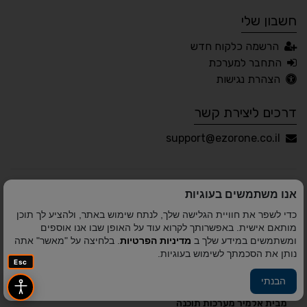
חשבון שלי
עברית
English
Русский
العربية
הרשמה כלקוח חדש
Français
התחבר למערכת
הצהרת נגישות
דרכים ליצירת קשר
💾 שמור הגדרות
📂 טען הגדרות
support@ezorone.co.il
הצהרת נגישות
משוב נגישות
אנו משתמשים בעוגיות
פותח על ידי
אלמיר מערכות תוכנה
© כל הזכויות שמורות
כדי לשפר את חוויית הגלישה שלך, לנתח שימוש באתר, ולהציע לך תוכן
לאזור אחד 2010-2026
מותאם אישית. באפשרותך לקרוא עוד על האופן שבו אנו אוספים
ומשתמשים במידע שלך ב
מדיניות הפרטיות
. בלחיצה על "מאשר" אתה
נותן את הסכמתך לשימוש בעוגיות.
Esc
הבנתי
פיתוח A&A Digital Agency
מבית
אלמיר מערכות תוכנה