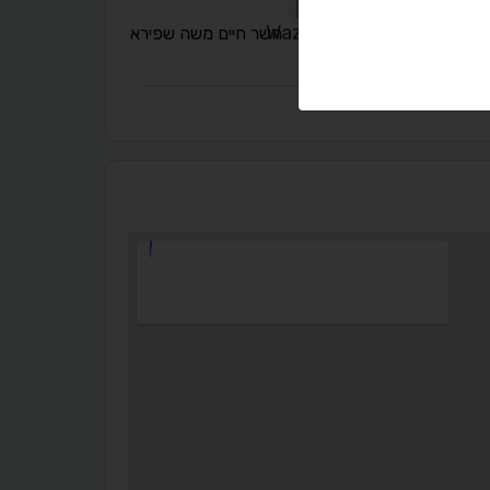
השר חיים משה שפירא
9
◐
◑
ניגודיות גבוהה
ניגודיות הפוכה
☀
◌
גווני אפור
בהירות גבוהה
🔗
𝔸
גופן לדיסלקציה
הדגשת קישורים
↕
⇿
ריווח טקסט
גובה שורה
⬡
↖
סמן גדול
הדגשת פוקוס