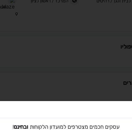
לבית ולגן
/
רהיטים
המרכז
/
ראשון לציון
השר
9
וליו
ים
ת קשר עם אואזיס
עסקים חכמים מצטרפים למועדון הלקוחות
ובחינם
!