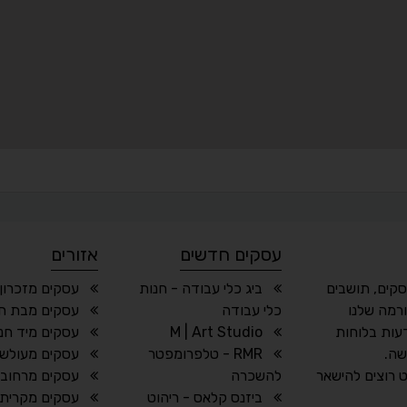
עסקים חדשים
אזורים
סקים, תושבים
ביג כלי עבודה - חנות
עסקים מזכרון 
רמה שלנו
כלי עבודה
עסקים מבת ח
עות בלוחות
M | Art Studio
עסקים מיד חנ
שה.
RMR - טלפרומפטר
עסקים מעולש
 רוצים להישאר
להשכרה
עסקים מרחובו
ביזנס קלאס - ריהוט
עסקים מקרית 