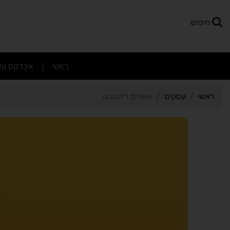
רטי כרטיס העסק אואזיס רי
חיפוש
(current)
ראשי
אינדקס עס
|
ראשי
עסקים
אואזיס ריהוט גן