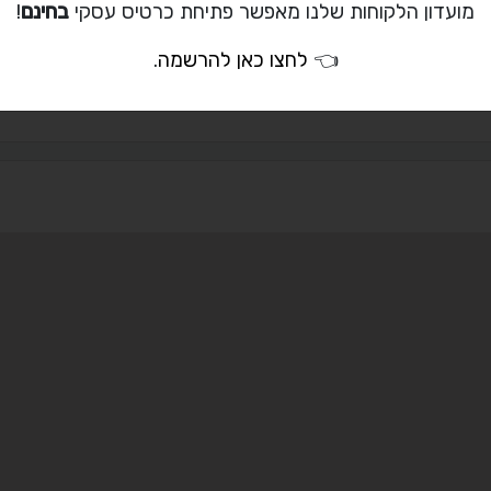
053-793-1661
מועדון הלקוחות שלנו מאפשר פתיחת כרטיס עסקי
בחינם
!
anittaa@wall
👈
לחצו כאן להרשמה
.