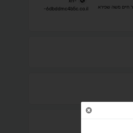
xn-
 חיים משה שפירא
-6dbddmc4b5c.co.il
נגישות מאת ASM Accessibility
תקן ישראלי IS 5568
סגור חלון
A
A
A
A
A