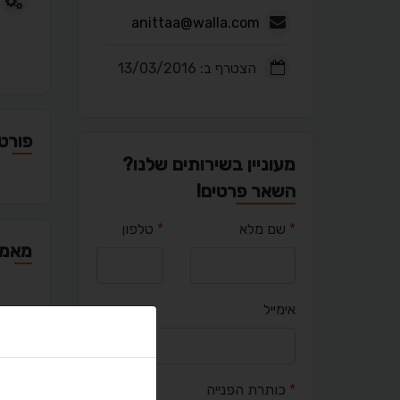
anittaa@walla.com
הצטרף ב: 13/03/2016
פורטפ
מעוניין בשירותים שלנו?
השאר פרטים!
*
שם מלא
*
טלפון
מאמר
אימייל
יציר
*
כותרת הפנייה