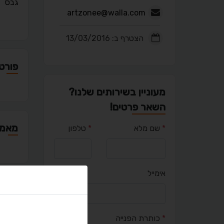
גבס
artzonee@walla.com
הצטרף ב: 13/03/2016
פורטפ
מעוניין בשירותים שלנו?
השאר פרטים!
מאמר
*
שם מלא
*
טלפון
אימייל
יציר
*
כותרת הפנייה