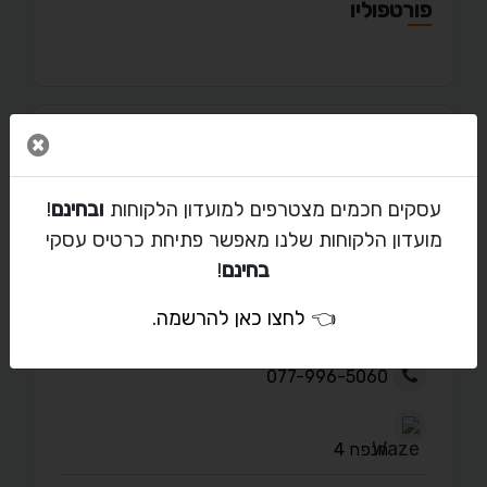
פורטפוליו
סגור 
מאמרים
עסקים חכמים מצטרפים למועדון הלקוחות
ובחינם
!
מועדון הלקוחות שלנו מאפשר פתיחת כרטיס עסקי
בחינם
!
יצירת קשר עם גודי
👈
לחצו כאן להרשמה
.
migun1020@walla.com
077-996-5060
הנפח 4