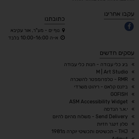
A
A
A
A
A
עקבו אחרינו
כתובתנו
נוף ים - מע"ר, אור עקיבא
◐
◑
א-ה 10:00-16:00 בלבד
ניגודיות גבוהה
ניגודיות הפוכה
עסקים חדשים
☀
◌
גווני אפור
בהירות גבוהה
ביג כלי עבודה - חנות כלי עבודה
M | Art Studio
RMR - טלפרומפטר להשכרה
ביזנס קלאס - ריהוט משרדי
🔗
𝔸
GOFISH
גופן לדיסלקציה
הדגשת קישורים
ASM Accessibility Widget
↕
⇿
י.א.ר הנדסה
ריווח טקסט
גובה שורה
Send Delivery - משלוח מהיום להיום
סלון זינגר חזיות
THJ - תכשיטים ותכשיטי יוקרה מ1981
Adinut