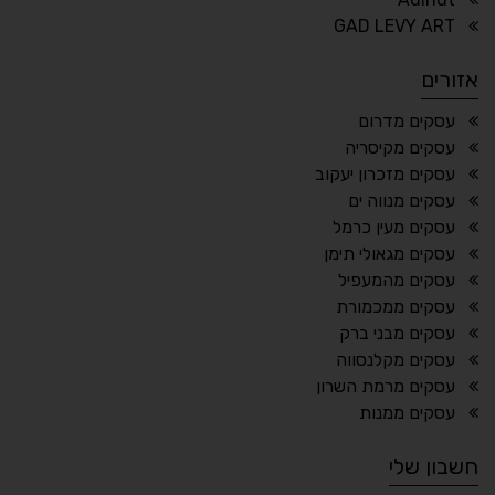
⏸
⬡
GAD LEVY ART
הדגשת פוקוס
עצירת אנימציות
אזורים
¶
🌙
עסקים מדרום
עסקים מקיסריה
מצב לילה
הדגשת כותרות
עסקים מזכרון יעקוב
⬆
⬍
עסקים מנווה ים
ריווח פסקאות
סמן גדול
עסקים מעין כרמל
עסקים מגאולי תימן
עסקים מהמעפיל
עסקים ממכמורת
🔊 קריאת טקסט (Beta)
עסקים מבני ברק
📖 דיסלקציה
👁 ראייה חלשה
עסקים מקלנסווה
עסקים מרמת השרון
🖱 מוטורי
🧠 קוגניטיבי
עסקים ממנות
חשבון שלי
עברית
English
Русский
العربية