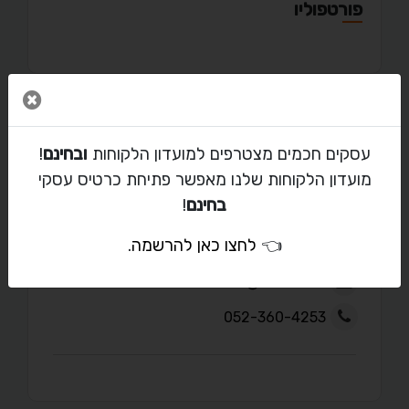
פורטפוליו
סגור 
מאמרים
עסקים חכמים מצטרפים למועדון הלקוחות
ובחינם
!
מועדון הלקוחות שלנו מאפשר פתיחת כרטיס עסקי
בחינם
!
יצירת קשר עם אדם
👈
לחצו כאן להרשמה
.
maratd@walla.co.il
052-360-4253