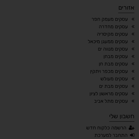
אזורים
¶
🌙
עסקים מעמק חפר
עסקים מחדרה
מצב לילה
הדגשת כותרות
עסקים מקיסריה
⬆
⬍
עסקים ממעגן מיכאל
ריווח פסקאות
סמן גדול
עסקים מנווה ים
עסקים מבחן
עסקים מבת חן
עסקים מכפר ויתקין
🔊 קריאת טקסט (Beta)
עסקים מעולש
📖 דיסלקציה
👁 ראייה חלשה
עסקים מבת ים
עסקים מראשון לציון
🖱 מוטורי
🧠 קוגניטיבי
עסקים מתל אביב
חשבון שלי
עברית
English
Русский
العربية
הרשמה כלקוח חדש
Français
התחבר למערכת