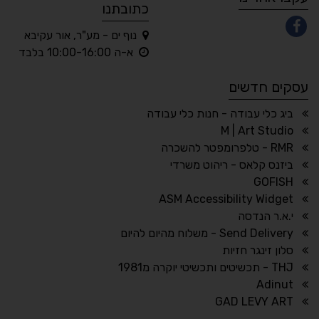
כתובתנו
נוף ים - מע"ר, אור עקיבא
◐
◑
א-ה 10:00-16:00 בלבד
ניגודיות גבוהה
ניגודיות הפוכה
עסקים חדשים
☀
◌
גווני אפור
בהירות גבוהה
ביג כלי עבודה - חנות כלי עבודה
M | Art Studio
RMR - טלפרומפטר להשכרה
ביזנס קלאס - ריהוט משרדי
🔗
𝔸
GOFISH
גופן לדיסלקציה
הדגשת קישורים
ASM Accessibility Widget
↕
⇿
י.א.ר הנדסה
ריווח טקסט
גובה שורה
Send Delivery - משלוח מהיום להיום
סלון זינגר חזיות
THJ - תכשיטים ותכשיטי יוקרה מ1981
Adinut
⏸
⬡
GAD LEVY ART
הדגשת פוקוס
עצירת אנימציות