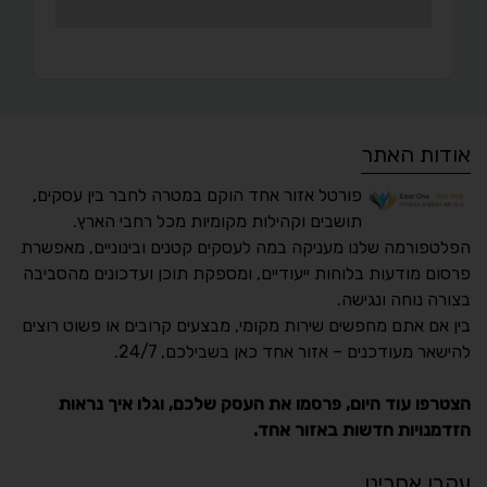
אודות האתר
פורטל אזור אחד הוקם במטרה לחבר בין עסקים,
תושבים וקהילות מקומיות מכל רחבי הארץ.
הפלטפורמה שלנו מעניקה במה לעסקים קטנים ובינוניים, מאפשרת
פרסום מודעות בלוחות ייעודיים, ומספקת תוכן ועדכונים מהסביבה
בצורה נוחה ונגישה.
נגישות מאת ASM
בין אם אתם מחפשים שירות מקומי, מבצעים קרובים או פשוט רוצים
Accessibility
להישאר מעודכנים – אזור אחד כאן בשבילכם, 24/7.
תקן ישראלי IS 5568
הצטרפו עוד היום, פרסמו את העסק שלכם, וגלו איך נראות
הזדמנויות חדשות באזור אחד.
A
A
A
A
A
עקבו אחרינו