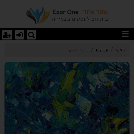
רטי כרטיס העסק סופר דס
ראשי
עסקים
סופר דסק