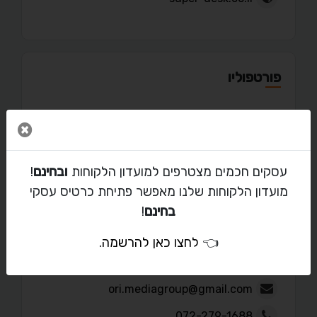
פורטפוליו
סגור 
מאמרים
עסקים חכמים מצטרפים למועדון הלקוחות
ובחינם
!
מועדון הלקוחות שלנו מאפשר פתיחת כרטיס עסקי
בחינם
!
👈
לחצו כאן להרשמה
.
יצירת קשר עם סופר דסק
ori.mediagroup@gmail.com
072-279-1688