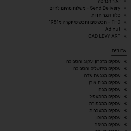
↕
⇿
י.א.ר הנדסה
ריווח טקסט
גובה שורה
Send Delivery - משלוח מהיום להיום
סלון זינגר חזיות
THJ - תכשיטים ותכשיטי יוקרה מ1981
Adinut
⏸
⬡
GAD LEVY ART
הדגשת פוקוס
עצירת אנימציות
אזורים
¶
🌙
עסקים מזכרון יעקוב והסביבה
עסקים מירושלים והסביבה
מצב לילה
הדגשת כותרות
עסקים מגבעת עדה
⬆
⬍
עסקים מבית אורן
ריווח פסקאות
סמן גדול
עסקים מבחן
עסקים מהמעפיל
עסקים ממכמורת
עסקים ממעברות
🔊 קריאת טקסט (Beta)
עסקים מחולון
📖 דיסלקציה
👁 ראייה חלשה
עסקים מחיפה