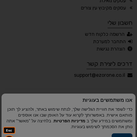
עסקים מאילת
🖱 מוטורי
🧠 קוגניטיבי
עסקים מקיבוץ עין צורים
חשבון שלי
עברית
English
Русский
العربية
הרשמה כלקוח חדש
Français
התחבר למערכת
הצהרת נגישות
דרכים ליצירת קשר
💾 שמור הגדרות
📂 טען הגדרות
support@ezorone.co.il
הצהרת נגישות
משוב נגישות
אנו משתמשים בעוגיות
פותח על ידי
אלמיר מערכות תוכנה
© כל הזכויות שמורות
כדי לשפר את חוויית הגלישה שלך, לנתח שימוש באתר, ולהציע לך תוכן
לאזור אחד 2010-2026
מותאם אישית. באפשרותך לקרוא עוד על האופן שבו אנו אוספים
ומשתמשים במידע שלך ב
מדיניות הפרטיות
. בלחיצה על "מאשר" אתה
נותן את הסכמתך לשימוש בעוגיות.
Esc