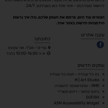
Accessibility
להישאר מעודכנים – אזור אחד כאן בשבילכם, 24/7.
תקן ישראלי IS 5568
הצטרפו עוד היום, פרסמו את העסק שלכם, וגלו איך נראות
הזדמנויות חדשות באזור אחד.
A
A
A
A
A
עקבו אחרינו
כתובתנו
נוף ים - מע"ר, אור עקיבא
◐
◑
א-ה 10:00-16:00 בלבד
ניגודיות גבוהה
ניגודיות הפוכה
עסקים חדשים
☀
◌
גווני אפור
בהירות גבוהה
ביג כלי עבודה - חנות כלי עבודה
M | Art Studio
RMR - טלפרומפטר להשכרה
ביזנס קלאס - ריהוט משרדי
🔗
𝔸
GOFISH
גופן לדיסלקציה
הדגשת קישורים
ASM Accessibility Widget