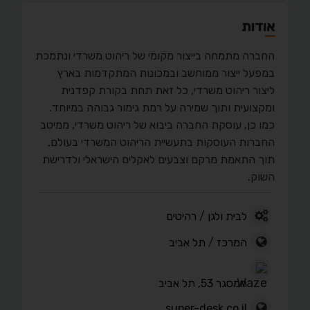
אודות
החברה מתמחה בייצור מקומי של ריהוט משרדי ונתמכת
במפעל ייצור ממוחשב ובמכונות המתקדמות בארץ
ליצור ריהוט משרדי, כל זאת תחת בקורת קפדנית
ומקצועית ותוך שמירה על רמת גימור גבוהה במיוחד.
כמו כן, עוסקת החברה ביבוא של ריהוט משרדי, ממיטב
החברות העוסקות בתעשיית הריהוט המשרדי בעולם,
תוך התאמת מרקם וצבעים לאקלים הישראלי ולדרישת
השוק.
לבית ולגן
/
רהיטים
המרכז
/
תל אביב
המסגר 53, תל אביב
super-desk.co.il