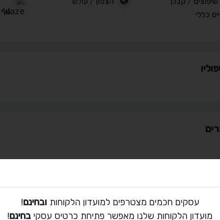
שיפוצים
/
קבלן
הצפון
/ עולש
נוף ש
ים כללי
וליו
ים
ת קשר עם המנסרים
עסקים חכמים מצטרפים למועדון הלקוחות
ובחינם
!
03-898-7590
מועדון הלקוחות שלנו מאפשר פתיחת כרטיס עסקי
בחינם
!