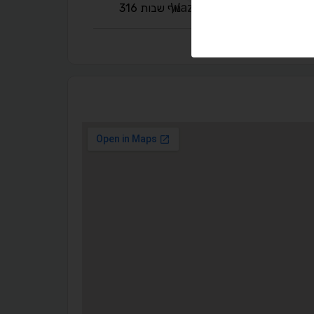
נוף שבות 316
◐
◑
ניגודיות גבוהה
ניגודיות הפוכה
☀
◌
גווני אפור
בהירות גבוהה
🔗
𝔸
גופן לדיסלקציה
הדגשת קישורים
↕
⇿
ריווח טקסט
גובה שורה
⬡
↖
סמן גדול
הדגשת פוקוס
▬
⏸
עצירת אנימציות
מדריך קריאה