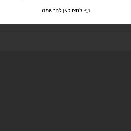
naomilii094@gmai
👈
לחצו כאן להרשמה
.