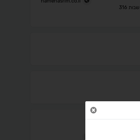
hamenasrim.co.il
בות 316
נגישות מאת ASM Accessibility
תקן ישראלי IS 5568
סגור חלון
A
A
A
A
A