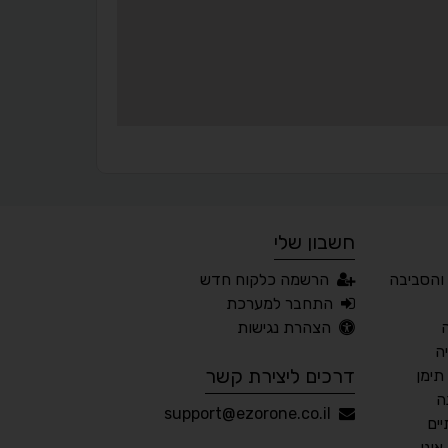
¶
🌙
מצב לילה
הדגשת כותרות
⬆
⬍
ריווח פסקאות
סמן גדול
חשבון שלי
🔊 קריאת טקסט (Beta)
והסביבה
הרשמה כלקוח חדש
📖 דיסלקציה
👁 ראייה חלשה
התחבר למערכת
הצהרת נגישות
🖱 מוטורי
🧠 קוגניטיבי
ה
דרכים ליצירת קשר
תימן
ה
עברית
English
Русский
العربية
support@ezorone.co.il
ים
Français
ונו