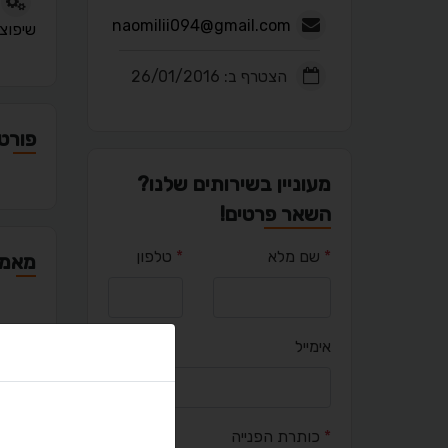
naomilii094@gmail.com
שיפוצי
הצטרף ב: 26/01/2016
פורטפ
מעוניין בשירותים שלנו?
השאר פרטים!
*
שם מלא
*
טלפון
מאמר
אימייל
יציר
*
כותרת הפנייה