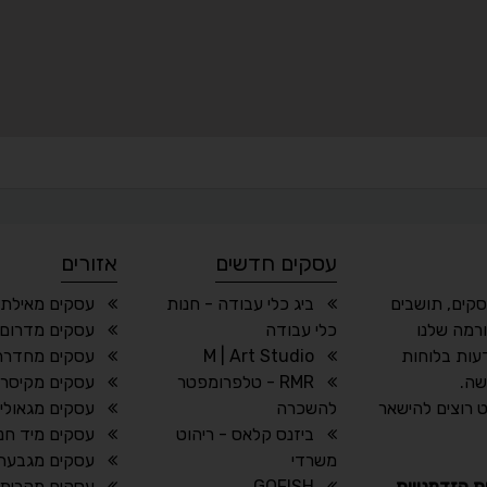
עסקים חדשים
אזורים
סקים, תושבים
ביג כלי עבודה - חנות
עסקים מאילת 
רמה שלנו
כלי עבודה
עסקים מדרום
עות בלוחות
M | Art Studio
עסקים מחדרה
שה.
RMR - טלפרומפטר
עסקים מקיסרי
 רוצים להישאר
להשכרה
עסקים מגאולי 
ביזנס קלאס - ריהוט
עסקים מיד חנ
משרדי
עסקים מגבעתי
ת הזדמנויות
GOFISH
עסקים מקרית א