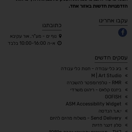
הזדמנויות חדשות באזור אחד.
A
A
A
A
A
עקבו אחרינו
כתובתנו
נוף ים - מע"ר, אור עקיבא
◐
◑
א-ה 10:00-16:00 בלבד
ניגודיות גבוהה
ניגודיות הפוכה
עסקים חדשים
☀
◌
גווני אפור
בהירות גבוהה
ביג כלי עבודה - חנות כלי עבודה
M | Art Studio
RMR - טלפרומפטר להשכרה
ביזנס קלאס - ריהוט משרדי
🔗
𝔸
GOFISH
גופן לדיסלקציה
הדגשת קישורים
ASM Accessibility Widget
↕
⇿
י.א.ר הנדסה
ריווח טקסט
גובה שורה
Send Delivery - משלוח מהיום להיום
סלון זינגר חזיות