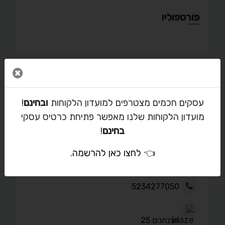
פורטפוליו
סגור 
מאמרים
עסקים חכמים מצטרפים למועדון הלקוחות
ובחינם
!
מועדון הלקוחות שלנו מאפשר פתיחת כרטיס עסקי
בחינם
!
יצירת קשר עם דבורה פיגומים
👈
לחצו כאן להרשמה
.
yoramad267@gmail.com
5234277050
הצנחנים 25