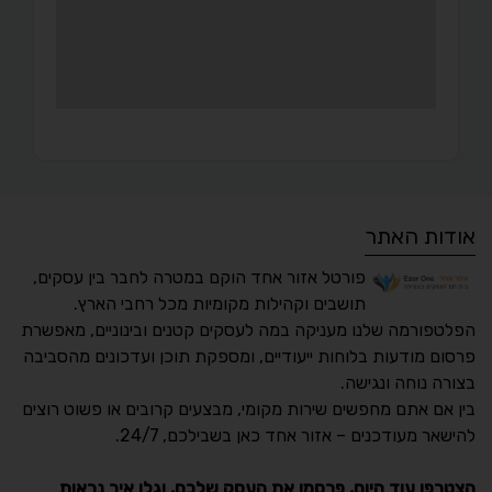
אודות האתר
פורטל אזור אחד הוקם במטרה לחבר בין עסקים,
תושבים וקהילות מקומיות מכל רחבי הארץ.
הפלטפורמה שלנו מעניקה במה לעסקים קטנים ובינוניים, מאפשרת
פרסום מודעות בלוחות ייעודיים, ומספקת תוכן ועדכונים מהסביבה
בצורה נוחה ונגישה.
נגישות מאת ASM
בין אם אתם מחפשים שירות מקומי, מבצעים קרובים או פשוט רוצים
Accessibility
להישאר מעודכנים – אזור אחד כאן בשבילכם, 24/7.
תקן ישראלי IS 5568
הצטרפו עוד היום, פרסמו את העסק שלכם, וגלו איך נראות