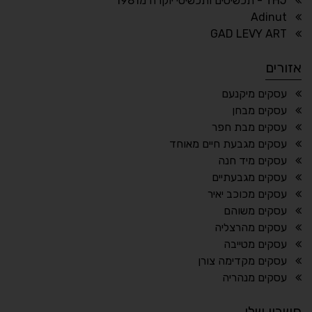
THJ - תכשיטים ותכשיטי יוקרה מ1981
Adinut
⏸
⬡
GAD LEVY ART
הדגשת פוקוס
עצירת אנימציות
אזורים
¶
🌙
עסקים מיקנעם
עסקים מבחן
מצב לילה
הדגשת כותרות
עסקים מבת חפר
⬆
⬍
עסקים מגבעת חיים מאוחד
ריווח פסקאות
סמן גדול
עסקים מיד חנה
עסקים מגבעתיים
עסקים מכוכב יאיר
עסקים משוהם
🔊 קריאת טקסט (Beta)
עסקים מהרצליה
📖 דיסלקציה
👁 ראייה חלשה
עסקים מטייבה
עסקים מקדימה צורן
🖱 מוטורי
🧠 קוגניטיבי
עסקים מנהריה
חשבון שלי