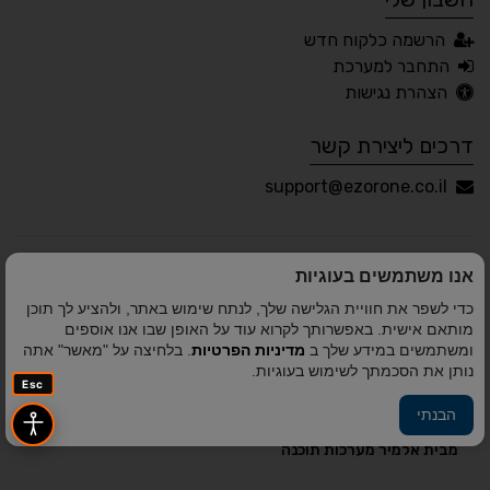
עברית
English
Русский
العربية
הרשמה כלקוח חדש
Français
התחבר למערכת
הצהרת נגישות
דרכים ליצירת קשר
💾 שמור הגדרות
📂 טען הגדרות
support@ezorone.co.il
הצהרת נגישות
משוב נגישות
אנו משתמשים בעוגיות
פותח על ידי
אלמיר מערכות תוכנה
© כל הזכויות שמורות
כדי לשפר את חוויית הגלישה שלך, לנתח שימוש באתר, ולהציע לך תוכן
לאזור אחד 2010-2026
מותאם אישית. באפשרותך לקרוא עוד על האופן שבו אנו אוספים
ומשתמשים במידע שלך ב
מדיניות הפרטיות
. בלחיצה על "מאשר" אתה
נותן את הסכמתך לשימוש בעוגיות.
Esc
הבנתי
פיתוח A&A Digital Agency
מבית
אלמיר מערכות תוכנה