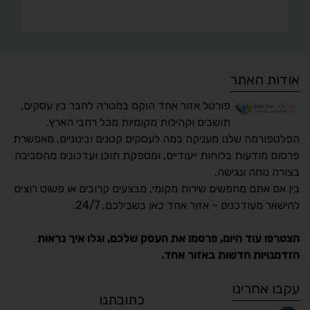
אודות האתר
פורטל אזור אחד הוקם במטרה לחבר בין עסקים,
תושבים וקהילות מקומיות מכל רחבי הארץ.
הפלטפורמה שלנו מעניקה במה לעסקים קטנים ובינוניים, מאפשרת
פרסום מודעות בלוחות ייעודיים, ומספקת תוכן ועדכונים מהסביבה
בצורה נוחה ונגישה.
נגישות מאת ASM
בין אם אתם מחפשים שירות מקומי, מבצעים קרובים או פשוט רוצים
Accessibility
להישאר מעודכנים – אזור אחד כאן בשבילכם, 24/7.
תקן ישראלי IS 5568
הצטרפו עוד היום, פרסמו את העסק שלכם, וגלו איך נראות
הזדמנויות חדשות באזור אחד.
A
A
A
A
A
עקבו אחרינו
כתובתנו