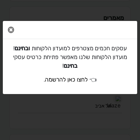
מאמרים
סגור 
עסקים חכמים מצטרפים למועדון הלקוחות
ובחינם
!
יצירת קשר עם בן פישמן
מועדון הלקוחות שלנו מאפשר פתיחת כרטיס עסקי
בחינם
!
benfishmandesign@gmail.com
👈
לחצו כאן להרשמה
.
03-934-0550
תל אביב