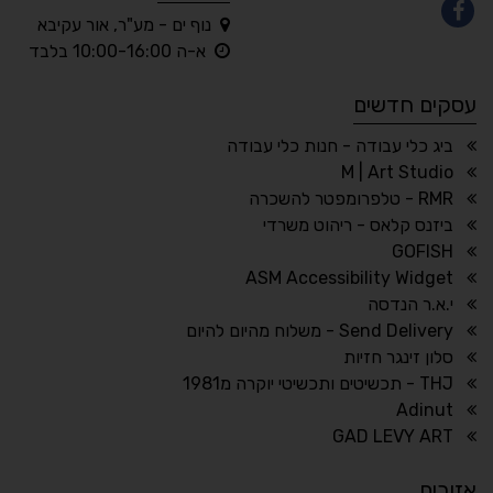
נוף ים - מע"ר, אור עקיבא
◐
◑
א-ה 10:00-16:00 בלבד
ניגודיות גבוהה
ניגודיות הפוכה
עסקים חדשים
☀
◌
גווני אפור
בהירות גבוהה
ביג כלי עבודה - חנות כלי עבודה
M | Art Studio
RMR - טלפרומפטר להשכרה
ביזנס קלאס - ריהוט משרדי
🔗
𝔸
GOFISH
גופן לדיסלקציה
הדגשת קישורים
ASM Accessibility Widget
↕
⇿
י.א.ר הנדסה
ריווח טקסט
גובה שורה
Send Delivery - משלוח מהיום להיום
סלון זינגר חזיות
THJ - תכשיטים ותכשיטי יוקרה מ1981
Adinut
⏸
⬡
GAD LEVY ART
הדגשת פוקוס
עצירת אנימציות
אזורים