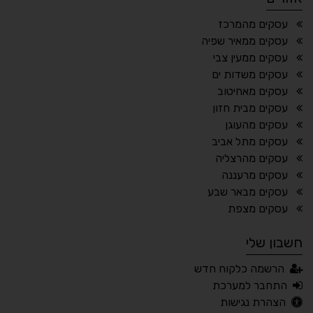
¶
🌙
עסקים מהמרכז
עסקים ממאיר שפיה
מצב לילה
הדגשת כותרות
עסקים ממעין צבי
⬆
⬍
עסקים משדות ים
ריווח פסקאות
סמן גדול
עסקים מאחיטוב
עסקים מבית חזון
עסקים מהעוגן
עסקים מתל אביב
🔊 קריאת טקסט (Beta)
עסקים מהרצליה
📖 דיסלקציה
👁 ראייה חלשה
עסקים מרעננה
עסקים מבאר שבע
🖱 מוטורי
🧠 קוגניטיבי
עסקים מצפת
חשבון שלי
עברית
English
Русский
العربية
הרשמה כלקוח חדש
Français
התחבר למערכת
הצהרת נגישות