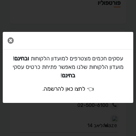
פורטפוליו
סגור 
מאמרים
עסקים חכמים מצטרפים למועדון הלקוחות
ובחינם
!
מועדון הלקוחות שלנו מאפשר פתיחת כרטיס עסקי
בחינם
!
יצירת קשר עם אורן ציוד חימום
👈
לחצו כאן להרשמה
.
orancamp@gmail.com
02-500-6100
אהליאב 14