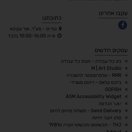
A
A
A
A
A
עקבו אחרינו
כתובתנו
נוף ים - מע"ר, אור עקיבא
◐
◑
א-ה 10:00-16:00 בלבד
ניגודיות גבוהה
ניגודיות הפוכה
עסקים חדשים
☀
◌
גווני אפור
בהירות גבוהה
ביג כלי עבודה - חנות כלי עבודה
M | Art Studio
RMR - טלפרומפטר להשכרה
ביזנס קלאס - ריהוט משרדי
🔗
𝔸
GOFISH
גופן לדיסלקציה
הדגשת קישורים
ASM Accessibility Widget
↕
⇿
י.א.ר הנדסה
ריווח טקסט
גובה שורה
Send Delivery - משלוח מהיום להיום
סלון זינגר חזיות
THJ - תכשיטים ותכשיטי יוקרה מ1981
Adinut