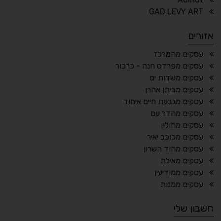
⏸
⬡
GAD LEVY ART
הדגשת פוקוס
עצירת אנימציות
אזורים
¶
🌙
עסקים מהמרכז
עסקים מפרדס חנה - כרכור
מצב לילה
הדגשת כותרות
עסקים משדות ים
⬆
⬍
עסקים מביתן אהרן
ריווח פסקאות
סמן גדול
עסקים מגבעת חיים איחוד
עסקים מהדר עם
עסקים מחולון
עסקים מכוכב יאיר
🔊 קריאת טקסט (Beta)
עסקים מהוד השרון
📖 דיסלקציה
👁 ראייה חלשה
עסקים מאילת
עסקים ממודיעין
🖱 מוטורי
🧠 קוגניטיבי
עסקים ממנות
חשבון שלי
עברית
English
Русский
العربية