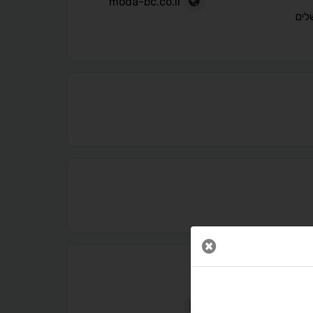
moda-bc.co.il
לים
נגישות מאת ASM Accessibility
תקן ישראלי IS 5568
סגור חלון
A
A
A
A
A