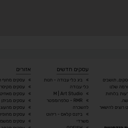
עסקים חדשים
אזורים
סקים, תושבים
ביג כלי עבודה - חנות
עסקים מחוף ה
רמה שלנו
כלי עבודה
עסקים מקיסרי
עות בלוחות
M | Art Studio
עסקים מאחיטו
שה.
RMR - טלפרומפטר
עסקים מביתן 
 רוצים להישאר
להשכרה
עסקים מהעוגן
ביזנס קלאס - ריהוט
עסקים מחופית
משרדי
עסקים ממשמר 
ת הזדמנויות
GOFISH
עסקים מכפר 