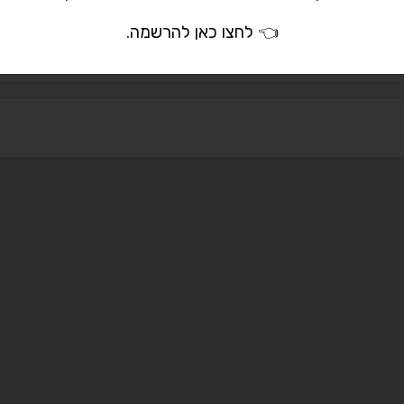
moda.bc111@gmai
👈
לחצו כאן להרשמה
.