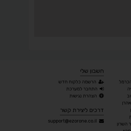
¶
🌙
מצב לילה
הדגשת כותרות
⬆
⬍
ריווח פסקאות
סמן גדול
חשבון שלי
🔊 קריאת טקסט (Beta)
כרמל
הרשמה כלקוח חדש
📖 דיסלקציה
👁 ראייה חלשה
ה
התחבר למערכת
ב
הצהרת נגישות
🖱 מוטורי
🧠 קוגניטיבי
אהרן
דרכים ליצירת קשר
עברית
English
Русский
العربية
support@ezorone.co.il
השרון
Français
סבא