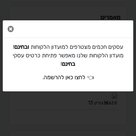
מאמרים
סגור 
עסקים חכמים מצטרפים למועדון הלקוחות
ובחינם
!
יצירת קשר עם בן
מועדון הלקוחות שלנו מאפשר פתיחת כרטיס עסקי
בחינם
!
benfishmantours@gmail.com
👈
לחצו כאן להרשמה
.
09-123-1234
בן גוריון 13