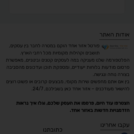
אודות האתר
פורטל אזור אחד הוקם במטרה לחבר בין עסקים,
תושבים וקהילות מקומיות מכל רחבי הארץ.
הפלטפורמה שלנו מעניקה במה לעסקים קטנים ובינוניים, מאפשרת
פרסום מודעות בלוחות ייעודיים, ומספקת תוכן ועדכונים מהסביבה
בצורה נוחה ונגישה.
נגישות מאת ASM
בין אם אתם מחפשים שירות מקומי, מבצעים קרובים או פשוט רוצים
Accessibility
להישאר מעודכנים – אזור אחד כאן בשבילכם, 24/7.
תקן ישראלי IS 5568
הצטרפו עוד היום, פרסמו את העסק שלכם, וגלו איך נראות
הזדמנויות חדשות באזור אחד.
A
A
A
A
A
עקבו אחרינו
כתובתנו