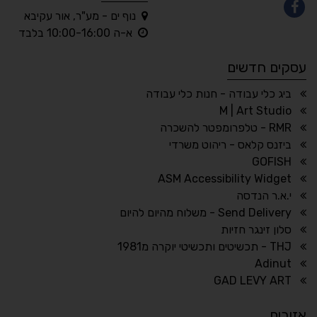
נוף ים - מע"ר, אור עקיבא
◐
◑
א-ה 10:00-16:00 בלבד
ניגודיות גבוהה
ניגודיות הפוכה
עסקים חדשים
☀
◌
גווני אפור
בהירות גבוהה
ביג כלי עבודה - חנות כלי עבודה
M | Art Studio
RMR - טלפרומפטר להשכרה
ביזנס קלאס - ריהוט משרדי
🔗
𝔸
GOFISH
גופן לדיסלקציה
הדגשת קישורים
ASM Accessibility Widget
↕
⇿
י.א.ר הנדסה
ריווח טקסט
גובה שורה
Send Delivery - משלוח מהיום להיום
סלון זינגר חזיות
THJ - תכשיטים ותכשיטי יוקרה מ1981
Adinut
⏸
⬡
GAD LEVY ART
הדגשת פוקוס
עצירת אנימציות
אזורים