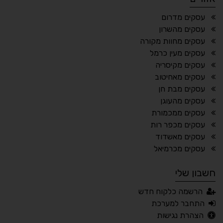
¶
🌙
עסקים מדרום
עסקים מהשרון
מצב לילה
הדגשת כותרות
עסקים מחוות מקורה
⬆
⬍
עסקים מעין כרמל
ריווח פסקאות
סמן גדול
עסקים מקיסריה
עסקים מאחיטוב
עסקים מבת חן
עסקים מהעוגן
🔊 קריאת טקסט (Beta)
עסקים ממכמורת
📖 דיסלקציה
👁 ראייה חלשה
עסקים מכפר רות
עסקים מאשדוד
🖱 מוטורי
🧠 קוגניטיבי
עסקים מכרמיאל
חשבון שלי
עברית
English
Русский
العربية
הרשמה כלקוח חדש
Français
התחבר למערכת
הצהרת נגישות