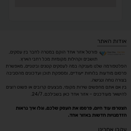
אודות האתר
פורטל אזור אחד הוקם במטרה לחבר בין עסקים,
תושבים וקהילות מקומיות מכל רחבי הארץ.
הפלטפורמה שלנו מעניקה במה לעסקים קטנים ובינוניים, מאפשרת
פרסום מודעות בלוחות ייעודיים, ומספקת תוכן ועדכונים מהסביבה
בצורה נוחה ונגישה.
נגישות מאת ASM
בין אם אתם מחפשים שירות מקומי, מבצעים קרובים או פשוט רוצים
Accessibility
להישאר מעודכנים – אזור אחד כאן בשבילכם, 24/7.
תקן ישראלי IS 5568
הצטרפו עוד היום, פרסמו את העסק שלכם, וגלו איך נראות
הזדמנויות חדשות באזור אחד.
A
A
A
A
A
עקבו אחרינו