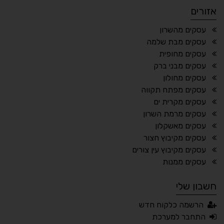
אזורים
¶
🌙
עסקים מהשרון
עסקים מבת שלמה
מצב לילה
הדגשת כותרות
עסקים מחופית
⬆
⬍
עסקים מבני ברק
ריווח פסקאות
סמן גדול
עסקים מחולון
עסקים מפתח תקווה
עסקים מקרית ים
עסקים מרמת השרון
🔊 קריאת טקסט (Beta)
עסקים מאשקלון
📖 דיסלקציה
👁 ראייה חלשה
עסקים מקיבוץ חצור
עסקים מקיבוץ עין צורים
🖱 מוטורי
🧠 קוגניטיבי
עסקים ממנות
חשבון שלי
עברית
English
Русский
العربية
הרשמה כלקוח חדש
Français
התחבר למערכת