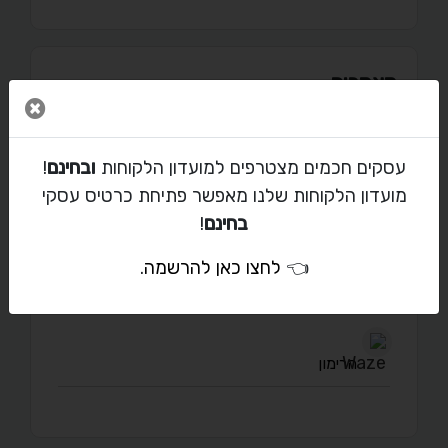
מאמרים
סגור 
עסקים חכמים מצטרפים למועדון הלקוחות
ובחינם
!
מועדון הלקוחות שלנו מאפשר פתיחת כרטיס עסקי
יצירת קשר עם אליאב
בחינם
!
eliavos@yahoo.com
👈
לחצו כאן להרשמה
.
052-346-0040
הרימון