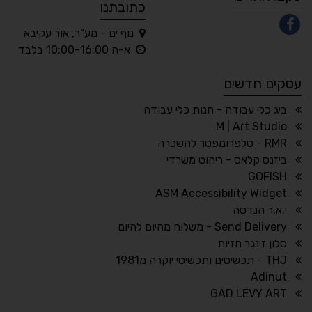
כתובתנו
נוף ים - מע"ר, אור עקיבא
◐
◑
א-ה 10:00-16:00 בלבד
ניגודיות גבוהה
ניגודיות הפוכה
עסקים חדשים
☀
◌
גווני אפור
בהירות גבוהה
ביג כלי עבודה - חנות כלי עבודה
M | Art Studio
RMR - טלפרומפטר להשכרה
ביזנס קלאס - ריהוט משרדי
🔗
𝔸
GOFISH
גופן לדיסלקציה
הדגשת קישורים
ASM Accessibility Widget
↕
⇿
י.א.ר הנדסה
ריווח טקסט
גובה שורה
Send Delivery - משלוח מהיום להיום
סלון זינגר חזיות
THJ - תכשיטים ותכשיטי יוקרה מ1981
Adinut
⏸
⬡
GAD LEVY ART
הדגשת פוקוס
עצירת אנימציות