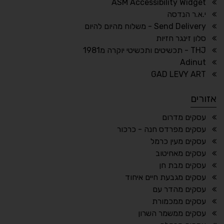
ASM Accessibility Widget
↕
⇿
י.א.ר הנדסה
ריווח טקסט
גובה שורה
Send Delivery - משלוח מהיום להיום
סלון זינגר חזיות
THJ - תכשיטים ותכשיטי יוקרה מ1981
Adinut
⏸
⬡
GAD LEVY ART
הדגשת פוקוס
עצירת אנימציות
אזורים
¶
🌙
עסקים מדרום
עסקים מפרדס חנה - כרכור
מצב לילה
הדגשת כותרות
עסקים מעין כרמל
⬆
⬍
עסקים מאחיטוב
ריווח פסקאות
סמן גדול
עסקים מבת חן
עסקים מגבעת חיים איחוד
עסקים מהדר עם
עסקים ממכמורת
🔊 קריאת טקסט (Beta)
עסקים ממשמר השרון
📖 דיסלקציה
👁 ראייה חלשה