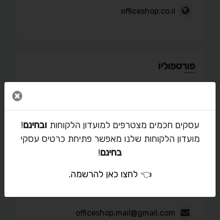
officeshop.co.il
פורטפוליו
סגור 
עסקים חכמים מצטרפים למועדון הלקוחות
ובחינם
!
מאמרים
מועדון הלקוחות שלנו מאפשר פתיחת כרטיס עסקי
בחינם
!
👈
לחצו כאן להרשמה
.
יצירת קשר עם בני גבי
officeshop.mail@gmail.com