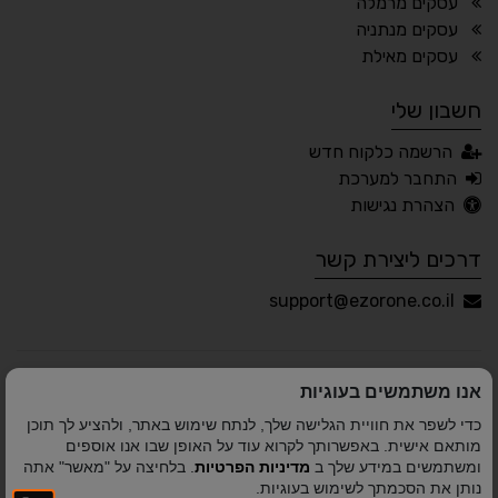
עסקים מרמלה
עסקים מנתניה
🖱 מוטורי
🧠 קוגניטיבי
עסקים מאילת
חשבון שלי
עברית
English
Русский
العربية
הרשמה כלקוח חדש
Français
התחבר למערכת
הצהרת נגישות
דרכים ליצירת קשר
💾 שמור הגדרות
📂 טען הגדרות
support@ezorone.co.il
הצהרת נגישות
משוב נגישות
אנו משתמשים בעוגיות
פותח על ידי
אלמיר מערכות תוכנה
© כל הזכויות שמורות
כדי לשפר את חוויית הגלישה שלך, לנתח שימוש באתר, ולהציע לך תוכן
לאזור אחד 2010-2026
מותאם אישית. באפשרותך לקרוא עוד על האופן שבו אנו אוספים
ומשתמשים במידע שלך ב
מדיניות הפרטיות
. בלחיצה על "מאשר" אתה
נותן את הסכמתך לשימוש בעוגיות.