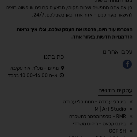
בצורה נוחה ונגישה.
נגישות מאת ASM
בין אם אתם מחפשים שירות מקומי, מבצעים קרובים או פשוט רוצים
Accessibility
להישאר מעודכנים – אזור אחד כאן בשבילכם, 24/7.
תקן ישראלי IS 5568
הצטרפו עוד היום, פרסמו את העסק שלכם, וגלו איך נראות
הזדמנויות חדשות באזור אחד.
A
A
A
A
A
עקבו אחרינו
כתובתנו
נוף ים - מע"ר, אור עקיבא
◐
◑
א-ה 10:00-16:00 בלבד
ניגודיות גבוהה
ניגודיות הפוכה
עסקים חדשים
☀
◌
גווני אפור
בהירות גבוהה
ביג כלי עבודה - חנות כלי עבודה
M | Art Studio
RMR - טלפרומפטר להשכרה
ביזנס קלאס - ריהוט משרדי
🔗
𝔸
GOFISH
גופן לדיסלקציה
הדגשת קישורים