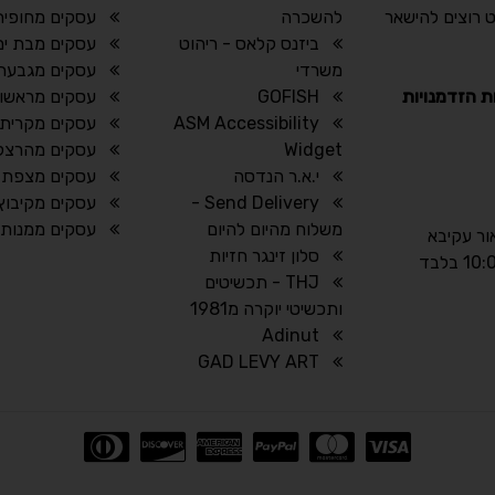
 רוצים להישאר
להשכרה
עסקים מחופית
ביזנס קלאס - ריהוט
עסקים מבת ים
משרדי
עסקים מגבעתי
ת הזדמנויות
GOFISH
עסקים מראשון 
ASM Accessibility
עסקים מקרית 
Widget
עסקים מהרצל
י.א.ר הנדסה
עסקים מצפת
Send Delivery -
עסקים מקיבוץ 
משלוח מהיום להיום
עסקים ממנות
אור עקיבא
סלון זינגר חזיות
THJ - תכשיטים
ותכשיטי יוקרה מ1981
Adinut
GAD LEVY ART