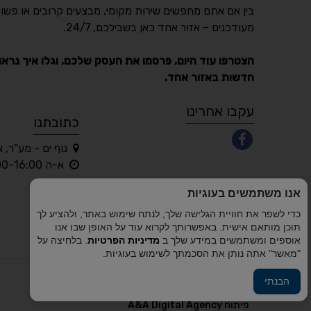
בין אם אתם מחפשים שירות מקומי, מבצעים קרובים או פשוט
מעודכנים – אזור אחד כאן בשבילכם, 24/7.
הצטרפו עוד היום, פרסמו את העסק שלכם, וגלו איך נראו
חדשות באזור אחד.
עקבו אחרינו
כתובתנו
נוף ים - מע"ר, 
א-ה 10:00-16:00 בלבד
אנו משתמשים בעוגיות
כדי לשפר את חוויית הגלישה שלך, לנתח שימוש באתר, ולהציע לך
תוכן מותאם אישית. באפשרותך לקרוא עוד על האופן שבו אנו
אוספים ומשתמשים במידע שלך ב
מדיניות הפרטיות
. בלחיצה על
"מאשר" אתה נותן את הסכמתך לשימוש בעוגיות.
הבנתי
פיתוח A&A Digital Agency