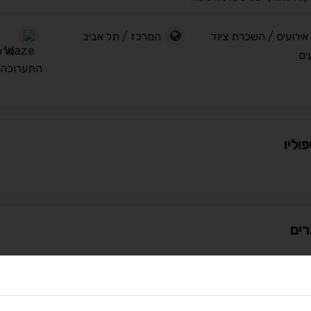
אירועים
/
השכרת ציוד
המרכז
/
תל אביב
מרכז
ים
התערוכה
וליו
ים