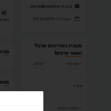
daniel@newline-il.co.il
הצטרף ב: 01/10/2015
לאירוע
מעוניין בשירותים שלנו?
פורטפ
השאר פרטים!
*
שם מלא
*
טלפון
מאמר
אימייל
*
כותרת הפנייה