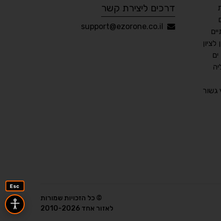
דרכים ליצירת קשר
עברית
English
Русский
العربية
support@ezorone.co.il
ים
Français
לציון
ים
יה
💾 שמור הגדרות
📂 טען הגדרות
גשור
הצהרת נגישות
משוב נגישות
פותח על ידי
אלמיר מערכות תוכנה
Esc
© כל הזכויות שמורות
לאזור אחד 2010-2026