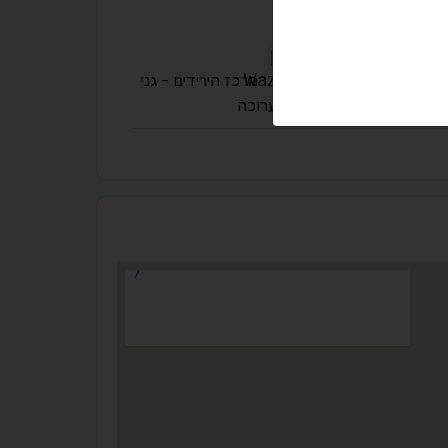
A
A
A
A
A
מרכז הירידים - גני
התערוכה
◐
◑
ניגודיות גבוהה
ניגודיות הפוכה
☀
◌
גווני אפור
בהירות גבוהה
🔗
𝔸
גופן לדיסלקציה
הדגשת קישורים
↕
⇿
ריווח טקסט
גובה שורה
⬡
↖