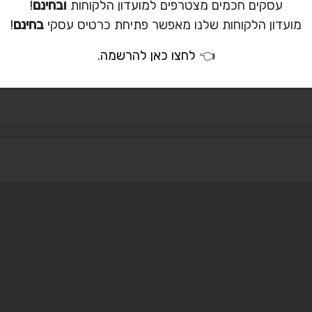
ת קשר עם דניאל
עסקים חכמים מצטרפים למועדון הלקוחות
ובחינם
!
מועדון הלקוחות שלנו מאפשר פתיחת כרטיס עסקי
בחינם
!
03-6439368
03-643-9330
daniel@newline-
👈
לחצו כאן להרשמה
.
i