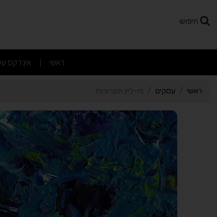
רטי כרטיס העסק ניו-ליין 
חיפוש
(current)
ראשי
אינדקס עס
|
ראשי
עסקים
ניו-ליין תערוכות