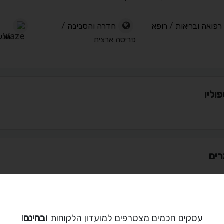
רפואה ובריאות
/
רופא
חדרה והסביבה
/
הנשי
פריסה ארצית
וליו
ים
ת קשר עם טופ סיעוד
עסקים חכמים מצטרפים למועדון הלקוחות
ובחינם
!