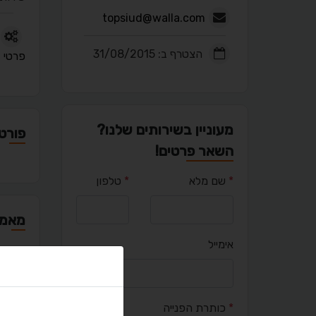
topsiud@walla.com
הצטרף ב: 31/08/2015
פרטי
מעוניין בשירותים שלנו?
פורטפ
השאר פרטים!
*
שם מלא
*
טלפון
מאמר
אימייל
יציר
*
כותרת הפנייה