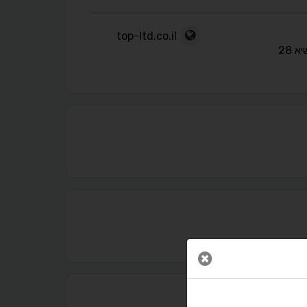
top-ltd.co.il
א 28
נגישות מאת ASM Accessibility
תקן ישראלי IS 5568
סגור חלון
A
A
A
A
A