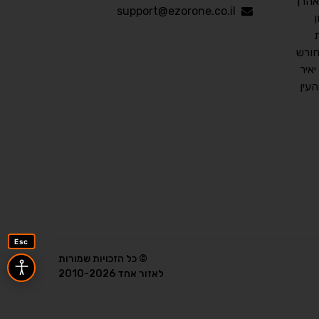
אהרן
עברית
English
Русский
العربية
support@ezorone.co.il
Français
חורש
איר
עין
💾 שמור הגדרות
📂 טען הגדרות
הצהרת נגישות
משוב נגישות
פותח על ידי
אלמיר מערכות תוכנה
Esc
© כל הזכויות שמורות
לאזור אחד 2010-2026