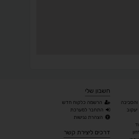
▬
⏸
עצירת אנימציות
מדריך קריאה
¶
🌙
מצב לילה
הדגשת כותרות
⬆
⬍
ריווח פסקאות
סמן גדול
חשבון שלי
🔊 קריאת טקסט (Beta)
והסביבה
הרשמה כלקוח חדש
📖 דיסלקציה
👁 ראייה חלשה
יעקוב
התחבר למערכת
הצהרת נגישות
🖱 מוטורי
🧠 קוגניטיבי
ד
דרכים ליצירת קשר
ון