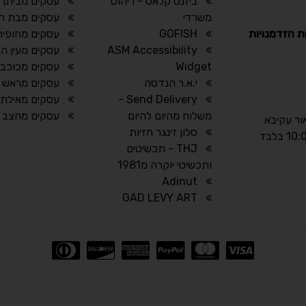
ביזנס קלאס - ריהוט
עסקים מביתן 
משרדי
עסקים מבת חן
ת הזדמנויות
GOFISH
עסקים מחופית
ASM Accessibility
עסקים מעין ה
Widget
עסקים מכוכב י
י.א.ר הנדסה
עסקים מראש ה
Send Delivery -
עסקים מאילת
משלוח מהיום להיום
עסקים מחצב
אור עקיבא
סלון זינגר חזיות
THJ - תכשיטים
ותכשיטי יוקרה מ1981
Adinut
GAD LEVY ART