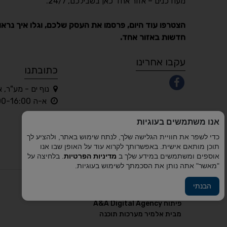
מעודכנים – אזור אחד כאן בשבילכם, 24/7.
הצטרפו עוד היום, פרסמו את העסק שלכם, וגלו איך נראו
חדשות באזור אחד.
עקבו אחרינו
כתובתנו
נוף ים - מע"ר, 
א-ה 10:00-16:00 בלבד
אנו משתמשים בעוגיות
כדי לשפר את חוויית הגלישה שלך, לנתח שימוש באתר, ולהציע לך
תוכן מותאם אישית. באפשרותך לקרוא עוד על האופן שבו אנו
אוספים ומשתמשים במידע שלך ב
מדיניות הפרטיות
. בלחיצה על
"מאשר" אתה נותן את הסכמתך לשימוש בעוגיות.
הבנתי
פיתוח A&A Digital Agency
מבית
אלמיר מערכות תוכנה