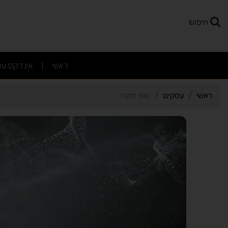
רטי כרטיס העסק טופ סיעו
חיפוש
(current)
ראשי
אינדקס עס
|
ראשי
עסקים
טופ סיעוד