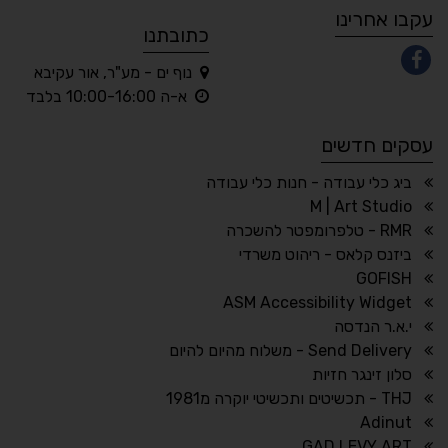
עקבו אחרינו
כתובתנו
נוף ים - מע"ר, אור עקיבא
◐
◑
א-ה 10:00-16:00 בלבד
ניגודיות גבוהה
ניגודיות הפוכה
עסקים חדשים
☀
◌
גווני אפור
בהירות גבוהה
ביג כלי עבודה - חנות כלי עבודה
M | Art Studio
RMR - טלפרומפטר להשכרה
ביזנס קלאס - ריהוט משרדי
🔗
𝔸
GOFISH
גופן לדיסלקציה
הדגשת קישורים
ASM Accessibility Widget
↕
⇿
י.א.ר הנדסה
ריווח טקסט
גובה שורה
Send Delivery - משלוח מהיום להיום
סלון זינגר חזיות
THJ - תכשיטים ותכשיטי יוקרה מ1981
Adinut
⏸
⬡
GAD LEVY ART