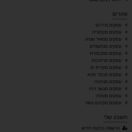
הדגשת פוקוס
עצירת אנימציות
אזורים
¶
🌙
עסקים מדרום
עסקים מקיסריה
מצב לילה
הדגשת כותרות
עסקים ממאיר שפיה
⬆
⬍
עסקים מנחשולים
ריווח פסקאות
סמן גדול
עסקים ממכמורת
עסקים מרחובות
עסקים מקרית ים
עסקים מכפר סבא
🔊 קריאת טקסט (Beta)
עסקים מנתניה
📖 דיסלקציה
👁 ראייה חלשה
עסקים מגשר הזיו
עסקים מצפת
🖱 מוטורי
🧠 קוגניטיבי
עסקים מקיבוץ גשור
חשבון שלי
עברית
English
Русский
العربية
הרשמה כלקוח חדש