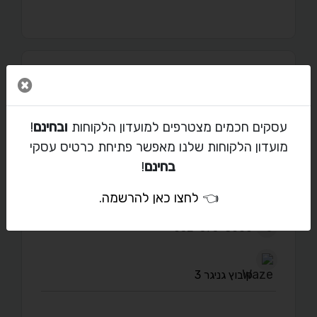
מאמרים
סגור 
עסקים חכמים מצטרפים למועדון הלקוחות
ובחינם
!
מועדון הלקוחות שלנו מאפשר פתיחת כרטיס עסקי
יצירת קשר עם מאיה חדד
בחינם
!
👈
לחצו כאן להרשמה
.
oztradem@gmail.com
052-575-8000
קיבוץ גניגר 3