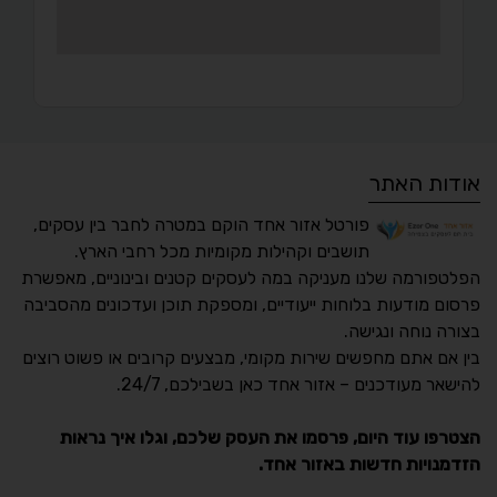
אודות האתר
פורטל אזור אחד הוקם במטרה לחבר בין עסקים,
תושבים וקהילות מקומיות מכל רחבי הארץ.
הפלטפורמה שלנו מעניקה במה לעסקים קטנים ובינוניים, מאפשרת
פרסום מודעות בלוחות ייעודיים, ומספקת תוכן ועדכונים מהסביבה
בצורה נוחה ונגישה.
נגישות מאת ASM
בין אם אתם מחפשים שירות מקומי, מבצעים קרובים או פשוט רוצים
Accessibility
להישאר מעודכנים – אזור אחד כאן בשבילכם, 24/7.
תקן ישראלי IS 5568
הצטרפו עוד היום, פרסמו את העסק שלכם, וגלו איך נראות
הזדמנויות חדשות באזור אחד.
A
A
A
A
A