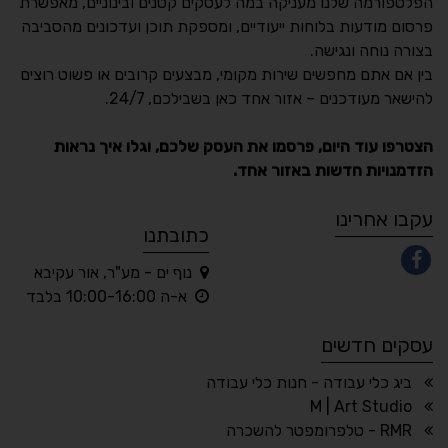
הפלטפורמה שלנו מעניקה במה לעסקים קטנים ובינוניים, מאפשרת
פרסום מודעות בלוחות ייעודיים, ומספקת תוכן ועדכונים מהסביבה
בצורה נוחה ונגישה.
נגישות מאת ASM
בין אם אתם מחפשים שירות מקומי, מבצעים קרובים או פשוט רוצים
Accessibility
להישאר מעודכנים – אזור אחד כאן בשבילכם, 24/7.
תקן ישראלי IS 5568
הצטרפו עוד היום, פרסמו את העסק שלכם, וגלו איך נראות
הזדמנויות חדשות באזור אחד.
A
A
A
A
A
עקבו אחרינו
כתובתנו
נוף ים - מע"ר, אור עקיבא
◐
◑
א-ה 10:00-16:00 בלבד
ניגודיות גבוהה
ניגודיות הפוכה
עסקים חדשים
☀
◌
גווני אפור
בהירות גבוהה
ביג כלי עבודה - חנות כלי עבודה
M | Art Studio
RMR - טלפרומפטר להשכרה