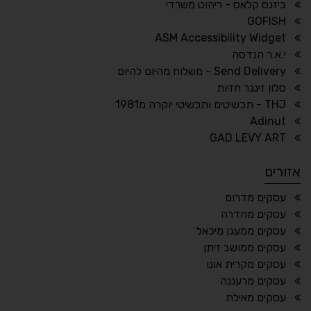
ביזנס קלאס - ריהוט משרדי
🔗
𝔸
GOFISH
גופן לדיסלקציה
הדגשת קישורים
ASM Accessibility Widget
↕
⇿
י.א.ר הנדסה
ריווח טקסט
גובה שורה
Send Delivery - משלוח מהיום להיום
סלון זינגר חזיות
THJ - תכשיטים ותכשיטי יוקרה מ1981
Adinut
⏸
⬡
GAD LEVY ART
הדגשת פוקוס
עצירת אנימציות
אזורים
¶
🌙
עסקים מדרום
עסקים מחדרה
מצב לילה
הדגשת כותרות
עסקים ממעגן מיכאל
⬆
⬍
עסקים ממושב זיתן
ריווח פסקאות
סמן גדול
עסקים מקרית אונו
עסקים מרעננה
עסקים מאילת