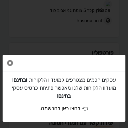
הלן קלר 5 צומת גני אביב לוד
hasona.co.il
פורטפוליו
סגור 
עסקים חכמים מצטרפים למועדון הלקוחות
ובחינם
!
מאמרים
מועדון הלקוחות שלנו מאפשר פתיחת כרטיס עסקי
בחינם
!
👈
לחצו כאן להרשמה
.
יצירת קשר עם חמודי חסונה