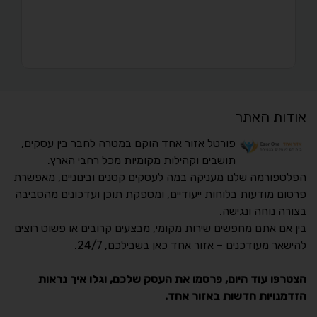
אודות האתר
פורטל אזור אחד הוקם במטרה לחבר בין עסקים,
תושבים וקהילות מקומיות מכל רחבי הארץ.
הפלטפורמה שלנו מעניקה במה לעסקים קטנים ובינוניים, מאפשרת
פרסום מודעות בלוחות ייעודיים, ומספקת תוכן ועדכונים מהסביבה
בצורה נוחה ונגישה.
נגישות מאת ASM
בין אם אתם מחפשים שירות מקומי, מבצעים קרובים או פשוט רוצים
Accessibility
להישאר מעודכנים – אזור אחד כאן בשבילכם, 24/7.
תקן ישראלי IS 5568
הצטרפו עוד היום, פרסמו את העסק שלכם, וגלו איך נראות
הזדמנויות חדשות באזור אחד.
A
A
A
A
A