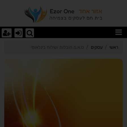
רטי כרטיס העסק ס.א.מ הוב
ראשי
עסקים
ס.א.מ הובלות ושילוח בינלאומי