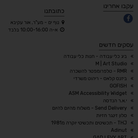
עקבו אחרינו
כתובתנו
נוף ים - מע"ר, אור עקיבא
◐
◑
א-ה 10:00-16:00 בלבד
ניגודיות גבוהה
ניגודיות הפוכה
עסקים חדשים
☀
◌
גווני אפור
בהירות גבוהה
ביג כלי עבודה - חנות כלי עבודה
M | Art Studio
RMR - טלפרומפטר להשכרה
ביזנס קלאס - ריהוט משרדי
🔗
𝔸
GOFISH
גופן לדיסלקציה
הדגשת קישורים
ASM Accessibility Widget
↕
⇿
י.א.ר הנדסה
ריווח טקסט
גובה שורה
Send Delivery - משלוח מהיום להיום
סלון זינגר חזיות
THJ - תכשיטים ותכשיטי יוקרה מ1981
Adinut
⏸
⬡
GAD LEVY ART