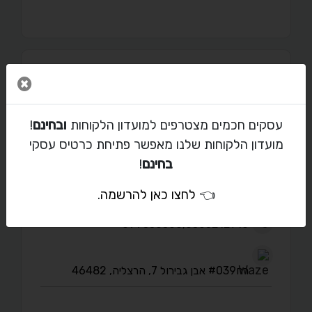
מאמרים
סגור 
עסקים חכמים מצטרפים למועדון הלקוחות
ובחינם
!
מועדון הלקוחות שלנו מאפשר פתיחת כרטיס עסקי
יצירת קשר עם משה
בחינם
!
👈
לחצו כאן להרשמה
.
moshe@sam-mov.co.il
099550500,0505212710
רח#039 אבן גבירול 7, הרצליה, 46482