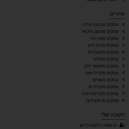
הדגשת פוקוס
עצירת אנימציות
אזורים
¶
🌙
עסקים מגבעת עדה
עסקים ממעגן מיכאל
מצב לילה
הדגשת כותרות
עסקים מעין הוד
⬆
⬍
עסקים מבית חזון
ריווח פסקאות
סמן גדול
עסקים ממעברות
עסקים מחולון
עסקים ממושב זיתן
עסקים מקרית אונו
🔊 קריאת טקסט (Beta)
עסקים משוהם
📖 דיסלקציה
👁 ראייה חלשה
עסקים מקרית ים
עסקים מקדימה צורן
🖱 מוטורי
🧠 קוגניטיבי
עסקים מראש העין
חשבון שלי
עברית
English
Русский
العربية
הרשמה כלקוח חדש