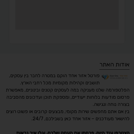
אודות האתר
פורטל אזור אחד הוקם במטרה לחבר בין עסקים,
תושבים וקהילות מקומיות מכל רחבי הארץ.
הפלטפורמה שלנו מעניקה במה לעסקים קטנים ובינוניים, מאפשרת
פרסום מודעות בלוחות ייעודיים, ומספקת תוכן ועדכונים מהסביבה
בצורה נוחה ונגישה.
נגישות מאת ASM
בין אם אתם מחפשים שירות מקומי, מבצעים קרובים או פשוט רוצים
Accessibility
להישאר מעודכנים – אזור אחד כאן בשבילכם, 24/7.
תקן ישראלי IS 5568
הצטרפו עוד היום, פרסמו את העסק שלכם, וגלו איך נראות