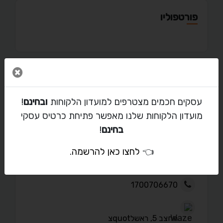
פורטפוליו
סגור 
מאמרים
עסקים חכמים מצטרפים למועדון הלקוחות
ובחינם
!
מועדון הלקוחות שלנו מאפשר פתיחת כרטיס עסקי
בחינם
!
יצירת קשר עם טוטל קלין
👈
לחצו כאן להרשמה
.
totalclean@bezeqint.net
1700706670
החצב 5, ראשלquotצ