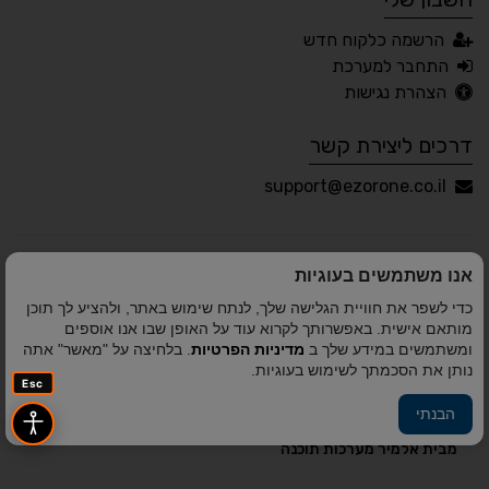
עברית
English
Русский
العربية
הרשמה כלקוח חדש
Français
התחבר למערכת
הצהרת נגישות
דרכים ליצירת קשר
💾 שמור הגדרות
📂 טען הגדרות
support@ezorone.co.il
הצהרת נגישות
משוב נגישות
אנו משתמשים בעוגיות
פותח על ידי
אלמיר מערכות תוכנה
© כל הזכויות שמורות
כדי לשפר את חוויית הגלישה שלך, לנתח שימוש באתר, ולהציע לך תוכן
לאזור אחד 2010-2026
מותאם אישית. באפשרותך לקרוא עוד על האופן שבו אנו אוספים
ומשתמשים במידע שלך ב
מדיניות הפרטיות
. בלחיצה על "מאשר" אתה
נותן את הסכמתך לשימוש בעוגיות.
Esc
הבנתי
פיתוח A&A Digital Agency
מבית
אלמיר מערכות תוכנה