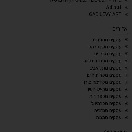
THJ - תכשיטים ותכשיטי יוקרה מ1981
Adinut
⏸
⬡
GAD LEVY ART
הדגשת פוקוס
עצירת אנימציות
אזורים
¶
🌙
עסקים מנווה ים
עסקים מעין כרמל
מצב לילה
הדגשת כותרות
עסקים מבת ים
⬆
⬍
עסקים מפתח תקווה
ריווח פסקאות
סמן גדול
עסקים מתל אביב
עסקים מקרית חיים
עסקים מקדימה צורן
עסקים מראש העין
🔊 קריאת טקסט (Beta)
עסקים מכפר רות
📖 דיסלקציה
👁 ראייה חלשה
עסקים מכרמיאל
עסקים מנהריה
🖱 מוטורי
🧠 קוגניטיבי
עסקים ממנות
חשבון שלי