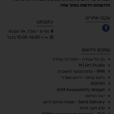
הזדמנויות חדשות באזור אחד.
A
A
A
A
A
עקבו אחרינו
כתובתנו
נוף ים - מע"ר, אור עקיבא
◐
◑
א-ה 10:00-16:00 בלבד
ניגודיות גבוהה
ניגודיות הפוכה
עסקים חדשים
☀
◌
גווני אפור
בהירות גבוהה
ביג כלי עבודה - חנות כלי עבודה
M | Art Studio
RMR - טלפרומפטר להשכרה
ביזנס קלאס - ריהוט משרדי
🔗
𝔸
GOFISH
גופן לדיסלקציה
הדגשת קישורים
ASM Accessibility Widget
↕
⇿
י.א.ר הנדסה
ריווח טקסט
גובה שורה
Send Delivery - משלוח מהיום להיום
סלון זינגר חזיות