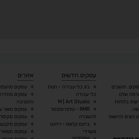
עסקים חדשים
אזורים
סקים, תושבים
ביג כלי עבודה - חנות
עסקים מהצפון
רמה שלנו
כלי עבודה
עסקים מחדרה
עות בלוחות
M | Art Studio
והסביבה
שה.
RMR - טלפרומפטר
עסקים מאור ע
 רוצים להישאר
להשכרה
עסקים מקיסרי
ביזנס קלאס - ריהוט
עסקים מיקנעם
משרדי
עסקים ממאיר 
ת הזדמנויות
GOFISH
עסקים מביתן 