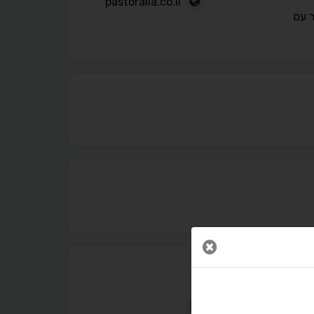
pastoralia.co.il
 עם
נגישות מאת ASM Accessibility
תקן ישראלי IS 5568
סגור חלון
A
A
A
A
A