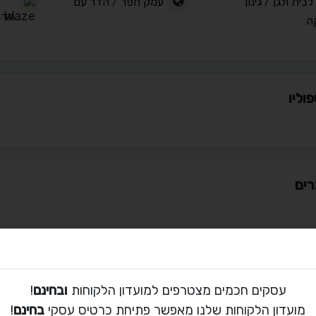
לבית ולגן
/
גינון
עמק חפר
/
הדר עם
הדר
ה
וליו
ים
ת קשר עם דוד
עסקים חכמים מצטרפים למועדון הלקוחות
ובחינם
!
054-482-4234
מועדון הלקוחות שלנו מאפשר פתיחת כרטיס עסקי
בחינם
!