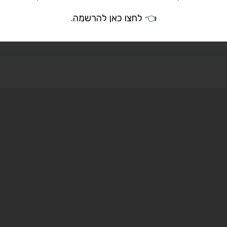
pastokidum@gmail
👈
לחצו כאן להרשמה
.