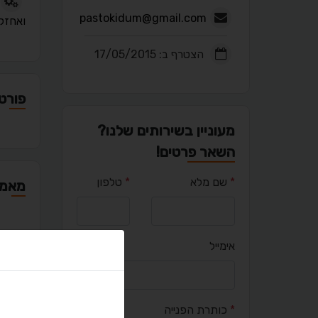
pastokidum@gmail.com
ואחזק
הצטרף ב: 17/05/2015
פורטפ
מעוניין בשירותים שלנו?
השאר פרטים!
*
שם מלא
*
טלפון
מאמר
אימייל
יציר
*
כותרת הפנייה