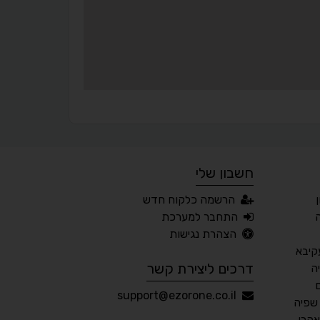
¶
🌙
מצב לילה
הדגשת כותרות
⬆
⬍
ריווח פסקאות
סמן גדול
חשבון שלי
🔊 קריאת טקסט (Beta)
הרשמה כלקוח חדש
📖 דיסלקציה
👁 ראייה חלשה
התחבר למערכת
הצהרת נגישות
🖱 מוטורי
🧠 קוגניטיבי
קיבא
דרכים ליצירת קשר
ה
עברית
English
Русский
العربية
support@ezorone.co.il
שפיה
Français
אהרן