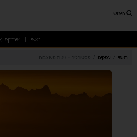
רטי כרטיס העסק פסטורליה
חיפוש
(current)
ראשי
אינדקס עס
|
ראשי
עסקים
פסטורליה - גינות מעוצבות