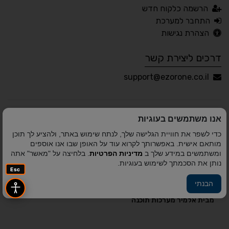
עברית
English
Русский
العربية
הרשמה כלקוח חדש
Français
התחבר למערכת
הצהרת נגישות
דרכים ליצירת קשר
💾 שמור הגדרות
📂 טען הגדרות
support@ezorone.co.il
הצהרת נגישות
משוב נגישות
אנו משתמשים בעוגיות
פותח על ידי
אלמיר מערכות תוכנה
© כל הזכויות שמורות
כדי לשפר את חוויית הגלישה שלך, לנתח שימוש באתר, ולהציע לך תוכן
לאזור אחד 2010-2026
מותאם אישית. באפשרותך לקרוא עוד על האופן שבו אנו אוספים
ומשתמשים במידע שלך ב
מדיניות הפרטיות
. בלחיצה על "מאשר" אתה
נותן את הסכמתך לשימוש בעוגיות.
Esc
הבנתי
פיתוח A&A Digital Agency
מבית
אלמיר מערכות תוכנה