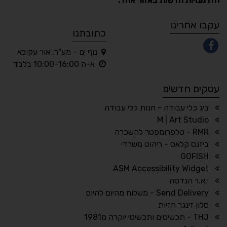
הזדמנויות חדשות באזור אחד.
A
A
A
A
A
עקבו אחרינו
כתובתנו
נוף ים - מע"ר, אור עקיבא
◐
◑
א-ה 10:00-16:00 בלבד
ניגודיות גבוהה
ניגודיות הפוכה
עסקים חדשים
☀
◌
גווני אפור
בהירות גבוהה
ביג כלי עבודה - חנות כלי עבודה
M | Art Studio
RMR - טלפרומפטר להשכרה
ביזנס קלאס - ריהוט משרדי
🔗
𝔸
GOFISH
גופן לדיסלקציה
הדגשת קישורים
ASM Accessibility Widget
↕
⇿
י.א.ר הנדסה
ריווח טקסט
גובה שורה
Send Delivery - משלוח מהיום להיום
סלון זינגר חזיות
THJ - תכשיטים ותכשיטי יוקרה מ1981