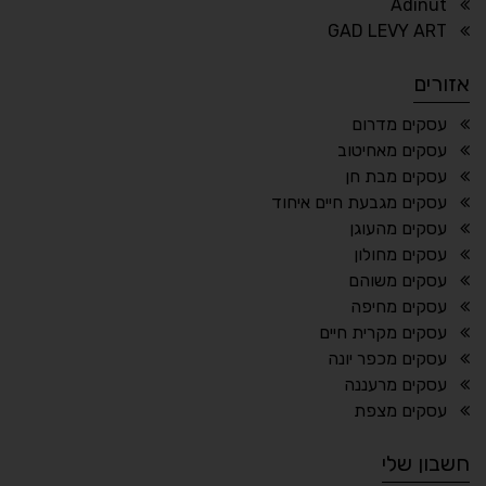
Adinut
⏸
⬡
GAD LEVY ART
הדגשת פוקוס
עצירת אנימציות
אזורים
¶
🌙
עסקים מדרום
עסקים מאחיטוב
מצב לילה
הדגשת כותרות
עסקים מבת חן
⬆
⬍
עסקים מגבעת חיים איחוד
ריווח פסקאות
סמן גדול
עסקים מהעוגן
עסקים מחולון
עסקים משוהם
עסקים מחיפה
🔊 קריאת טקסט (Beta)
עסקים מקרית חיים
📖 דיסלקציה
👁 ראייה חלשה
עסקים מכפר יונה
עסקים מרעננה
🖱 מוטורי
🧠 קוגניטיבי
עסקים מצפת
חשבון שלי