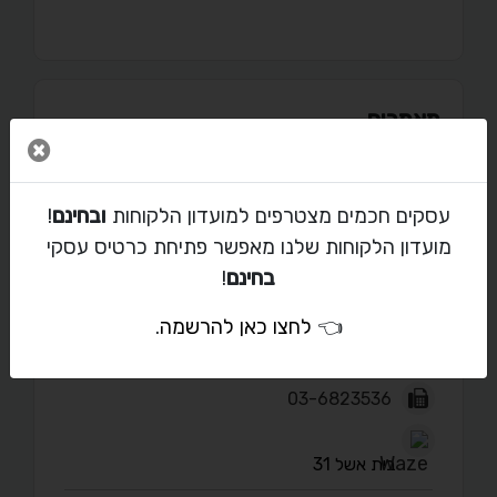
מאמרים
סגור 
עסקים חכמים מצטרפים למועדון הלקוחות
ובחינם
!
מועדון הלקוחות שלנו מאפשר פתיחת כרטיס עסקי
יצירת קשר עם אלידן
בחינם
!
masternet5025@gmail.com
👈
לחצו כאן להרשמה
.
054-312-3444
03-6823536
בית אשל 31