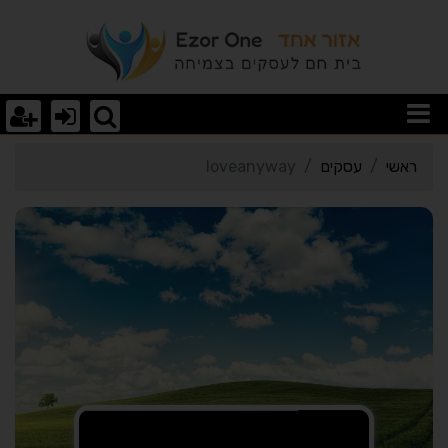
רטי כרטיס העסק loveanyway
ראשי
עסקים
loveanyway