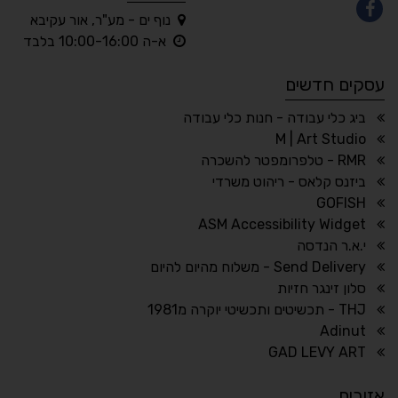
נוף ים - מע"ר, אור עקיבא
◐
◑
א-ה 10:00-16:00 בלבד
ניגודיות גבוהה
ניגודיות הפוכה
עסקים חדשים
☀
◌
גווני אפור
בהירות גבוהה
ביג כלי עבודה - חנות כלי עבודה
M | Art Studio
RMR - טלפרומפטר להשכרה
ביזנס קלאס - ריהוט משרדי
🔗
𝔸
GOFISH
גופן לדיסלקציה
הדגשת קישורים
ASM Accessibility Widget
↕
⇿
י.א.ר הנדסה
ריווח טקסט
גובה שורה
Send Delivery - משלוח מהיום להיום
סלון זינגר חזיות
THJ - תכשיטים ותכשיטי יוקרה מ1981
Adinut
⏸
⬡
GAD LEVY ART
הדגשת פוקוס
עצירת אנימציות
אזורים