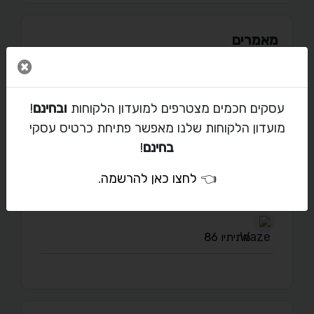
מאמרים
סגור 
עסקים חכמים מצטרפים למועדון הלקוחות
ובחינם
!
יצירת קשר עם יקיר ביטון
מועדון הלקוחות שלנו מאפשר פתיחת כרטיס עסקי
בחינם
!
yakir111278@walla.com
👈
לחצו כאן להרשמה
.
08667799
מתיתיו 86