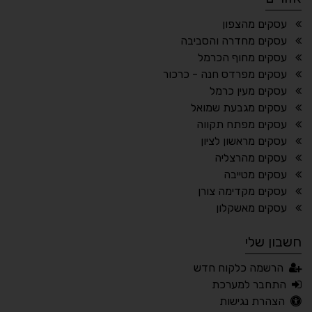
¶
🌙
עסקים מהצפון
עסקים מחדרה והסביבה
מצב לילה
הדגשת כותרות
עסקים מחוף הכרמל
⬆
⬍
עסקים מפרדס חנה - כרכור
ריווח פסקאות
סמן גדול
עסקים מעין כרמל
עסקים מגבעת שמואל
עסקים מפתח תקווה
עסקים מראשון לציון
🔊 קריאת טקסט (Beta)
עסקים מהרצליה
📖 דיסלקציה
👁 ראייה חלשה
עסקים מטייבה
עסקים מקדימה צורן
🖱 מוטורי
🧠 קוגניטיבי
עסקים מאשקלון
חשבון שלי
עברית
English
Русский
العربية
הרשמה כלקוח חדש
Français
התחבר למערכת
הצהרת נגישות