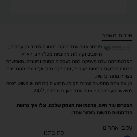
אודות האתר
פורטל אזור אחד הוקם במטרה לחבר בין עסקים,
תושבים וקהילות מקומיות מכל רחבי הארץ.
הפלטפורמה שלנו מעניקה במה לעסקים קטנים ובינוניים, מאפשרת
פרסום מודעות בלוחות ייעודיים, ומספקת תוכן ועדכונים מהסביבה
בצורה נוחה ונגישה.
נגישות מאת ASM
בין אם אתם מחפשים שירות מקומי, מבצעים קרובים או פשוט רוצים
Accessibility
להישאר מעודכנים – אזור אחד כאן בשבילכם, 24/7.
תקן ישראלי IS 5568
הצטרפו עוד היום, פרסמו את העסק שלכם, וגלו איך נראות
הזדמנויות חדשות באזור אחד.
A
A
A
A
A
עקבו אחרינו
כתובתנו