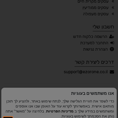
📖 דיסלקציה
👁 ראייה חלשה
עסקים מקרית חיים
עסקים ממודיעין
🖱 מוטורי
🧠 קוגניטיבי
עסקים מעפולה
חשבון שלי
עברית
English
Русский
العربية
הרשמה כלקוח חדש
Français
התחבר למערכת
הצהרת נגישות
דרכים ליצירת קשר
💾 שמור הגדרות
📂 טען הגדרות
support@ezorone.co.il
הצהרת נגישות
משוב נגישות
אנו משתמשים בעוגיות
פותח על ידי
אלמיר מערכות תוכנה
© כל הזכויות שמורות
כדי לשפר את חוויית הגלישה שלך, לנתח שימוש באתר, ולהציע לך תוכן
לאזור אחד 2010-2026
מותאם אישית. באפשרותך לקרוא עוד על האופן שבו אנו אוספים
ומשתמשים במידע שלך ב
מדיניות הפרטיות
. בלחיצה על "מאשר" אתה
נותן את הסכמתך לשימוש בעוגיות.