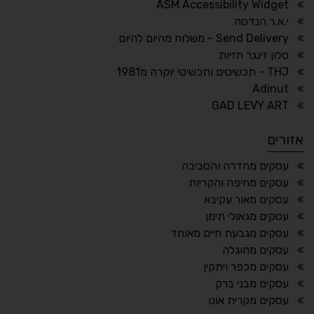
ASM Accessibility Widget
↕
⇿
י.א.ר הנדסה
ריווח טקסט
גובה שורה
Send Delivery - משלוח מהיום להיום
סלון זינגר חזיות
THJ - תכשיטים ותכשיטי יוקרה מ1981
Adinut
⏸
⬡
GAD LEVY ART
הדגשת פוקוס
עצירת אנימציות
אזורים
¶
🌙
עסקים מחדרה והסביבה
עסקים מחיפה והקריות
מצב לילה
הדגשת כותרות
עסקים מאור עקיבא
⬆
⬍
עסקים מגאולי תימן
ריווח פסקאות
סמן גדול
עסקים מגבעת חיים מאוחד
עסקים מחוגלה
עסקים מכפר ויתקין
עסקים מבני ברק
🔊 קריאת טקסט (Beta)
עסקים מקרית אונו