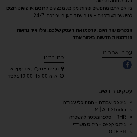
בצורה נוחה ונגישה.
נגישות מאת ASM
בין אם אתם מחפשים שירות מקומי, מבצעים קרובים או פשוט רוצים
Accessibility
להישאר מעודכנים – אזור אחד כאן בשבילכם, 24/7.
תקן ישראלי IS 5568
הצטרפו עוד היום, פרסמו את העסק שלכם, וגלו איך נראות
הזדמנויות חדשות באזור אחד.
A
A
A
A
A
עקבו אחרינו
כתובתנו
נוף ים - מע"ר, אור עקיבא
◐
◑
א-ה 10:00-16:00 בלבד
ניגודיות גבוהה
ניגודיות הפוכה
עסקים חדשים
☀
◌
גווני אפור
בהירות גבוהה
ביג כלי עבודה - חנות כלי עבודה
M | Art Studio
RMR - טלפרומפטר להשכרה
ביזנס קלאס - ריהוט משרדי
🔗
𝔸
GOFISH
גופן לדיסלקציה
הדגשת קישורים