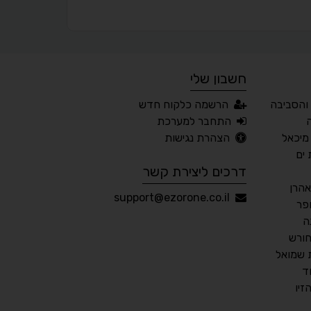
⬆
⬍
ריווח פסקאות
סמן גדול
חשבון שלי
🔊 קריאת טקסט (Beta)
והסביבה
הרשמה כלקוח חדש
📖 דיסלקציה
👁 ראייה חלשה
התחבר למערכת
מיכאל
הצהרת נגישות
🖱 מוטורי
🧠 קוגניטיבי
ים
דרכים ליצירת קשר
אהרן
עברית
English
Русский
العربية
support@ezorone.co.il
פר
Français
ה
חורש
 שמואל
ד
💾 שמור הגדרות
📂 טען הגדרות
יו