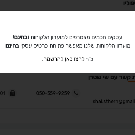
וליו
עסקים חכמים מצטרפים למועדון הלקוחות
ובחינם
!
ים
מועדון הלקוחות שלנו מאפשר פתיחת כרטיס עסקי
בחינם
!
👈
לחצו כאן להרשמה
.
ת קשר עם שי שטרן
072-2500101
050-559-9259
shai.sthern@gmai