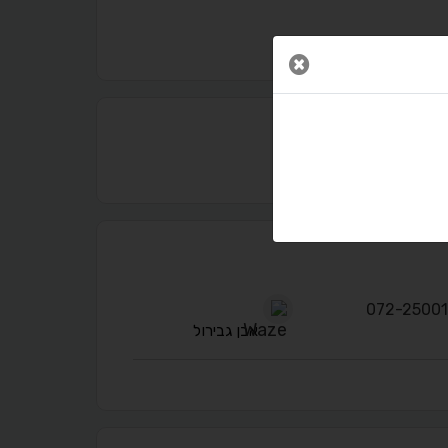
סגור חלון
נגישות מאת ASM Accessibility
תקן ישראלי IS 5568
A
A
A
A
A
אבן גבירול
◐
◑
ניגודיות גבוהה
ניגודיות הפוכה
☀
◌
גווני אפור
בהירות גבוהה