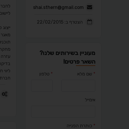
לחברה 
shai.sthern@gmail.com
ליישום
הצטרף ב: 22/02/2015
ייצוג לקוחות ב
מאגר ע
תוכניו
מחקרי
מעוניין בשירותים שלנו?
עזרה 
השאר פרטים!
בדיקות
ליווי 
*
שם מלא
*
טלפון
חברת 
אימייל
*
כותרת הפנייה