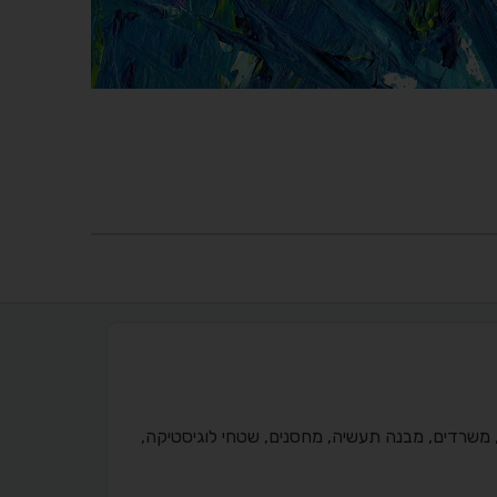
רותי התיווך והייעוץ שהחברה מעניקה הינם בתחום דירות ובתים פרטיים, יד2, משרדים, מבנה תעשיה, מחסנים, שטחי לוגיסטיקה,