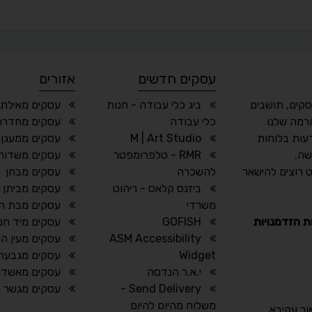
עסקים חדשים
אזורים
סקים, תושבים
ביג כלי עבודה - חנות
עסקים מאילת 
רמה שלנו
כלי עבודה
עסקים מחדרה
עות בלוחות
M | Art Studio
עסקים ממעגן 
שה.
RMR - טלפרומפטר
עסקים משדות 
 רוצים להישאר
להשכרה
עסקים מבחן
ביזנס קלאס - ריהוט
עסקים מביתן 
משרדי
עסקים מבת ח
ת הזדמנויות
GOFISH
עסקים מיד חנ
ASM Accessibility
עסקים מעין ה
Widget
עסקים מגבעת
י.א.ר הנדסה
עסקים מאשדו
Send Delivery -
עסקים מגשר הז
משלוח מהיום להיום
אור עקיבא