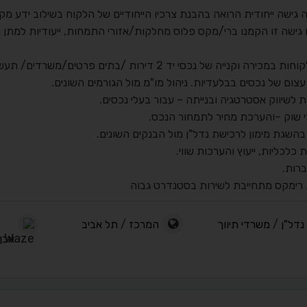
גישה ייחודית הרואה בהבנת צרכיו הייחודיים של הלקוח בשילוב ידע מקצ
 גישה זו הקמנו ברי/מקס פלוס מחלקות/אזורי התמחות, ייעודיות למתן 
מכירה וקנייה של נכסי יד 2 דירות /בתים פרטים/משרדים/ תעשיה/נכסים מניבים/ חנויות.
צום של נכסים בבלעדיות. ניהול מו"מ מול הגורמים השונים.
ת לשיווק אסטרטגיה ובנייתה – עבור בעלי נכסים.
 שוק –והערכת מחיר לתמחור הנכס.
בהשגת מימון לרכישת נדל"ן מול הבנקים השונים.
 כלכליות, ייעוץ והערכות שווי.
חברות.
רימקס מתחייבת לשירות בסטנדרט גבוה
נדל"ן
/
משרדי תיווך
המרכז
/
תל אביב
אבן 