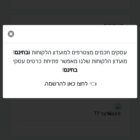
מאמרים
סגור 
עסקים חכמים מצטרפים למועדון הלקוחות
ובחינם
!
מועדון הלקוחות שלנו מאפשר פתיחת כרטיס עסקי
יצירת קשר עם galit
בחינם
!
galit.levi77@gmail.com
👈
לחצו כאן להרשמה
.
04996666
הרצל 77