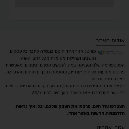
אודות האתר
פורטל אזור אחד הוקם במטרה לחבר בין עסקים,
תושבים וקהילות מקומיות מכל רחבי הארץ.
הפלטפורמה שלנו מעניקה במה לעסקים קטנים ובינוניים, מאפשרת
פרסום מודעות בלוחות ייעודיים, ומספקת תוכן ועדכונים מהסביבה
בצורה נוחה ונגישה.
נגישות מאת ASM
בין אם אתם מחפשים שירות מקומי, מבצעים קרובים או פשוט רוצים
Accessibility
להישאר מעודכנים – אזור אחד כאן בשבילכם, 24/7.
תקן ישראלי IS 5568
הצטרפו עוד היום, פרסמו את העסק שלכם, וגלו איך נראות
הזדמנויות חדשות באזור אחד.
A
A
A
A
A
עקבו אחרינו