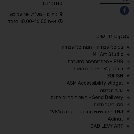
כתובתנו
נוף ים - מע"ר, אור עקיבא
◐
◑
א-ה 10:00-16:00 בלבד
ניגודיות גבוהה
ניגודיות הפוכה
עסקים חדשים
☀
◌
גווני אפור
בהירות גבוהה
ביג כלי עבודה - חנות כלי עבודה
M | Art Studio
RMR - טלפרומפטר להשכרה
ביזנס קלאס - ריהוט משרדי
🔗
𝔸
GOFISH
גופן לדיסלקציה
הדגשת קישורים
ASM Accessibility Widget
↕
⇿
י.א.ר הנדסה
ריווח טקסט
גובה שורה
Send Delivery - משלוח מהיום להיום
סלון זינגר חזיות
THJ - תכשיטים ותכשיטי יוקרה מ1981
Adinut
⏸
⬡
GAD LEVY ART
הדגשת פוקוס
עצירת אנימציות