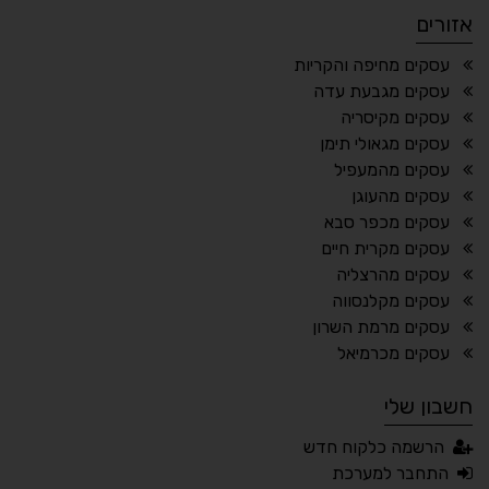
אזורים
¶
🌙
עסקים מחיפה והקריות
עסקים מגבעת עדה
מצב לילה
הדגשת כותרות
עסקים מקיסריה
⬆
⬍
עסקים מגאולי תימן
ריווח פסקאות
סמן גדול
עסקים מהמעפיל
עסקים מהעוגן
עסקים מכפר סבא
עסקים מקרית חיים
🔊 קריאת טקסט (Beta)
עסקים מהרצליה
📖 דיסלקציה
👁 ראייה חלשה
עסקים מקלנסווה
עסקים מרמת השרון
🖱 מוטורי
🧠 קוגניטיבי
עסקים מכרמיאל
חשבון שלי
עברית
English
Русский
العربية
הרשמה כלקוח חדש
Français
התחבר למערכת