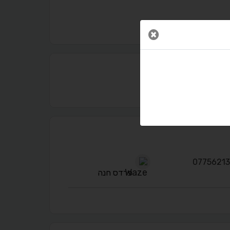
סגור חלון
נגישות מאת ASM Accessibility
תקן ישראלי IS 5568
A
A
A
A
A
פרדס חנה
◐
◑
ניגודיות גבוהה
ניגודיות הפוכה
☀
◌
גווני אפור
בהירות גבוהה