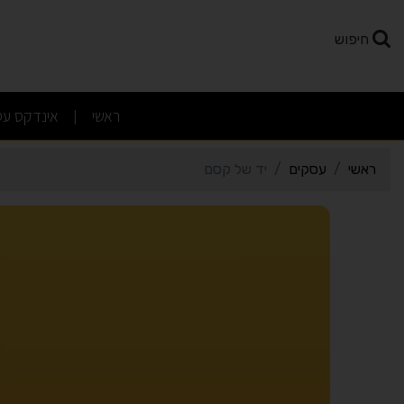
רטי כרטיס העסק יד של ק
חיפוש
(current)
ראשי
אינדקס עס
|
ראשי
עסקים
יד של קסם