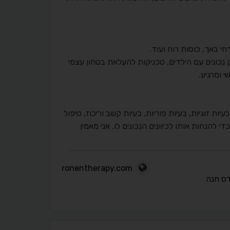
רחי באך, כוסות רוח ועוד.
נכונים עם הילדים, טכניקות להעלאת בטחון עצמי
י ומרגיע.
 מתמחה בהפחתת לחצים ופחדים, הרגעת כעסים, התמודדות עם O.C.D, בעיות זוגיות, בעיות פוריות, בעיות קשב וריכוז, טיפול
 להנחות אותו לכיוונים הנכונים לו. אני מאמין
ronentherapy.com
ס חנה