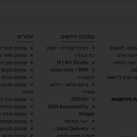
עסקים חדשים
אזורים
סקים, תושבים
ביג כלי עבודה - חנות
עסקים מחוף ה
רמה שלנו
כלי עבודה
עסקים מאור ע
עות בלוחות
M | Art Studio
עסקים מעין הו
שה.
RMR - טלפרומפטר
עסקים מקיסרי
 רוצים להישאר
להשכרה
עסקים מביתן 
ביזנס קלאס - ריהוט
עסקים מגבעת 
משרדי
איחוד
ת הזדמנויות
GOFISH
עסקים מבני ב
ASM Accessibility
עסקים מפתח 
Widget
עסקים מהוד ה
י.א.ר הנדסה
עסקים ממצפה 
Send Delivery -
עסקים מקיבוץ ע
משלוח מהיום להיום
עסקים מגשר הז