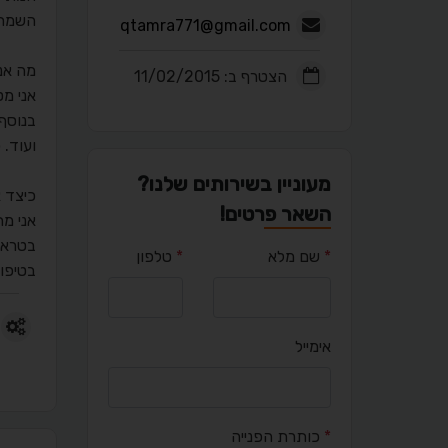
השמחה
qtamra771@gmail.com
מה אנ
הצטרף ב: 11/02/2015
אני מט
בנוסף
ועוד. 
מעוניין בשירותים שלנו?
כיצד 
השאר פרטים!
בטראומ
*
שם מלא
*
טלפון
בטיפול
אימייל
*
כותרת הפנייה