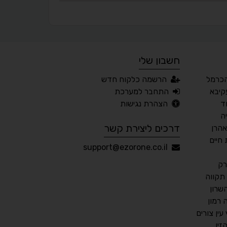
⬆
⬍
ריווח פסקאות
סמן גדול
חשבון שלי
🔊 קריאת טקסט (Beta)
כרמל
הרשמה כלקוח חדש
📖 דיסלקציה
👁 ראייה חלשה
קיבא
התחבר למערכת
ד
הצהרת נגישות
🖱 מוטורי
🧠 קוגניטיבי
ה
דרכים ליצירת קשר
אהרן
חיים
עברית
English
Русский
العربية
support@ezorone.co.il
Français
רק
תקווה
שרון
רמון
💾 שמור הגדרות
📂 טען הגדרות
ין צורים
יו