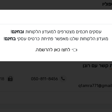
וליו
עסקים חכמים מצטרפים למועדון הלקוחות
ובחינם
!
ים
מועדון הלקוחות שלנו מאפשר פתיחת כרטיס עסקי
בחינם
!
👈
לחצו כאן להרשמה
.
ת קשר עם רונן
0775621318
050-811-8456
qtamra771@gmail