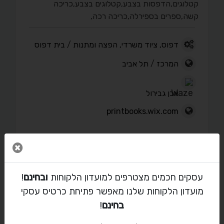
קטלוגים,הדפסות בצבע,קטלוגים בצבע,כריכה
קשה,ספרים בספירלה,כריכה רכה,
דפוס, ציוד משרדי, הפצה ומתנות
/
בית דפוס
המרכז
/
תל אביב
אבן גבירול
printbooks.wix.com
סגור 
פורטפוליו
עסקים חכמים מצטרפים למועדון הלקוחות
ובחינם
!
מועדון הלקוחות שלנו מאפשר פתיחת כרטיס עסקי
בחינם
!