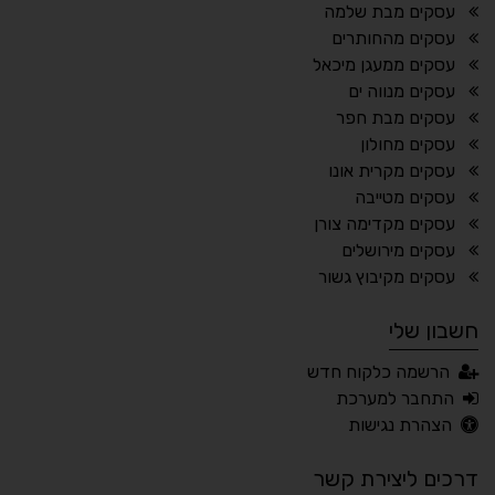
עסקים מבת שלמה
מצב לילה
הדגשת כותרות
עסקים מהחותרים
⬆
⬍
עסקים ממעגן מיכאל
ריווח פסקאות
סמן גדול
עסקים מנווה ים
עסקים מבת חפר
עסקים מחולון
עסקים מקרית אונו
🔊 קריאת טקסט (Beta)
עסקים מטייבה
📖 דיסלקציה
👁 ראייה חלשה
עסקים מקדימה צורן
עסקים מירושלים
🖱 מוטורי
🧠 קוגניטיבי
עסקים מקיבוץ גשור
חשבון שלי
עברית
English
Русский
العربية
הרשמה כלקוח חדש
Français
התחבר למערכת
הצהרת נגישות
דרכים ליצירת קשר
💾 שמור הגדרות
📂 טען הגדרות