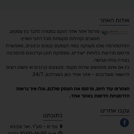
אודות האתר
פורטל אזור אחד הוקם במטרה לחבר בין עסקים,
תושבים וקהילות מקומיות מכל רחבי הארץ.
הפלטפורמה שלנו מעניקה במה לעסקים קטנים ובינוניים, מאפשרת
פרסום מודעות בלוחות ייעודיים, ומספקת תוכן ועדכונים מהסביבה
בצורה נוחה ונגישה.
נגישות מאת ASM
בין אם אתם מחפשים שירות מקומי, מבצעים קרובים או פשוט רוצים
Accessibility
להישאר מעודכנים – אזור אחד כאן בשבילכם, 24/7.
תקן ישראלי IS 5568
הצטרפו עוד היום, פרסמו את העסק שלכם, וגלו איך נראות
הזדמנויות חדשות באזור אחד.
A
A
A
A
A
עקבו אחרינו
כתובתנו
נוף ים - מע"ר, אור עקיבא
◐
◑
א-ה 10:00-16:00 בלבד