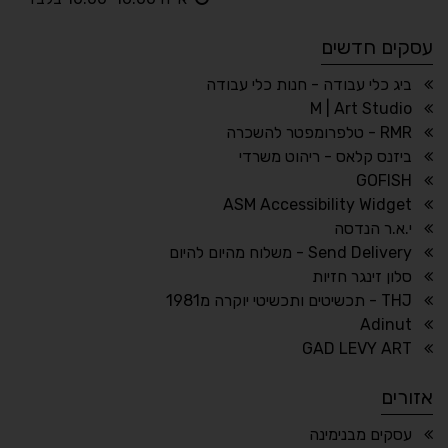
ניגודיות גבוהה
ניגודיות הפוכה
עסקים חדשים
☀
◌
גווני אפור
בהירות גבוהה
ביג כלי עבודה - חנות כלי עבודה
M | Art Studio
RMR - טלפרומפטר להשכרה
ביזנס קלאס - ריהוט משרדי
🔗
𝔸
GOFISH
גופן לדיסלקציה
הדגשת קישורים
ASM Accessibility Widget
↕
⇿
י.א.ר הנדסה
ריווח טקסט
גובה שורה
Send Delivery - משלוח מהיום להיום
סלון זינגר חזיות
THJ - תכשיטים ותכשיטי יוקרה מ1981
Adinut
⏸
⬡
GAD LEVY ART
הדגשת פוקוס
עצירת אנימציות
אזורים
¶
🌙
עסקים מבנימינה