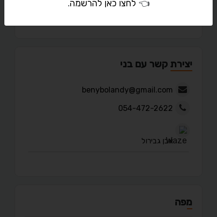
👈
לחצו כאן להרשמה
.
מאמרים
יצירת קשר עם בני
benybolandy@gmail.com
054-472-2622
אבן גבירול
מפה