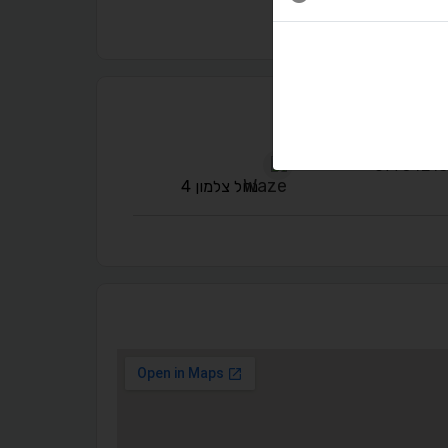
נגישות מאת ASM Accessibility
תקן ישראלי IS 5568
A
A
A
A
A
נחל צלמון 4
◐
◑
ניגודיות גבוהה
ניגודיות הפוכה
☀
◌
גווני אפור
בהירות גבוהה
🔗
𝔸
גופן לדיסלקציה
הדגשת קישורים
↕
⇿