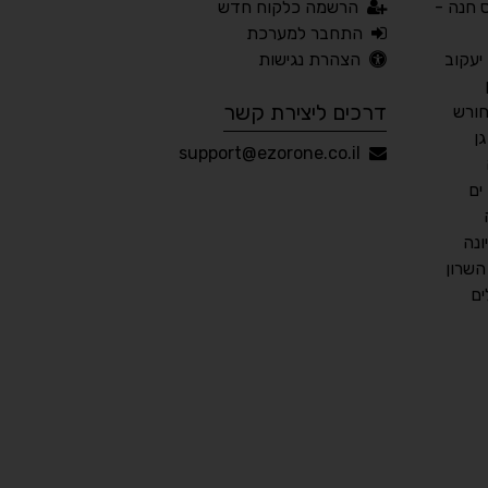
חנה -
הרשמה כלקוח חדש
📖 דיסלקציה
👁 ראייה חלשה
התחבר למערכת
יעקוב
הצהרת נגישות
🖱 מוטורי
🧠 קוגניטיבי
דרכים ליצירת קשר
חורש
ן
עברית
English
Русский
العربية
support@ezorone.co.il
Français
ים
נה
שרון
💾 שמור הגדרות
📂 טען הגדרות
ים
הצהרת נגישות
משוב נגישות
פותח על ידי
אלמיר מערכות תוכנה