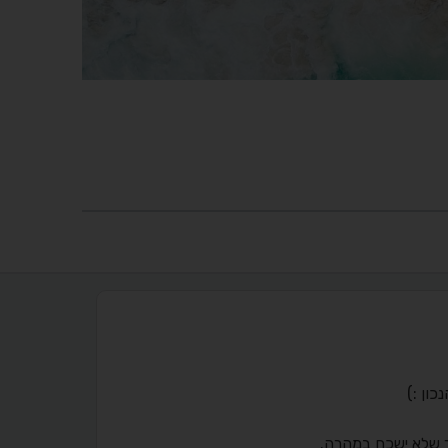
ון :)
בור שלא ישכח במהרה.