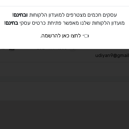
עסקים חכמים מצטרפים למועדון הלקוחות
ובחינם
!
מועדון הלקוחות שלנו מאפשר פתיחת כרטיס עסקי
בחינם
!
 קשר עם אודי יאן
👈
לחצו כאן להרשמה
.
0775421812
052-477-1333
udiyan9@gmail