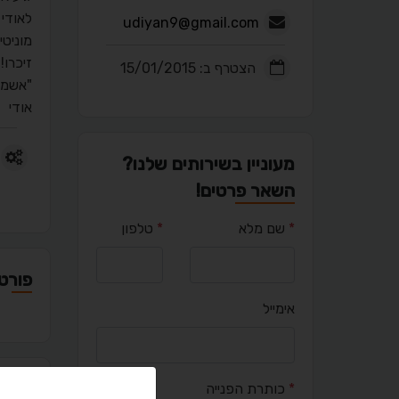
לאודי 
udiyan9@gmail.com
מוניטין רב ונסי
זיכרו!
הצטרף ב: 15/01/2015
"אשמח
אודי
מעוניין בשירותים שלנו?
השאר פרטים!
*
שם מלא
*
טלפון
פורטפ
אימייל
מאמר
*
כותרת הפנייה