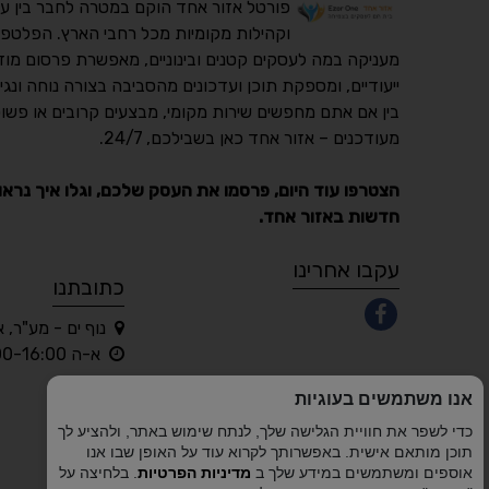
פורטל אזור אחד הוקם במטרה לחבר בין ע
וקהילות מקומיות מכל רחבי הארץ. הפלטפו
מעניקה במה לעסקים קטנים ובינוניים, מאפשרת פרסום מוד
ייעודיים, ומספקת תוכן ועדכונים מהסביבה בצורה נוחה ונגי
בין אם אתם מחפשים שירות מקומי, מבצעים קרובים או פשוט
מעודכנים – אזור אחד כאן בשבילכם, 24/7.
הצטרפו עוד היום, פרסמו את העסק שלכם, וגלו איך נראו
חדשות באזור אחד.
עקבו אחרינו
כתובתנו
נוף ים - מע"ר, 
א-ה 10:00-16:00 בלבד
אנו משתמשים בעוגיות
כדי לשפר את חוויית הגלישה שלך, לנתח שימוש באתר, ולהציע לך
תוכן מותאם אישית. באפשרותך לקרוא עוד על האופן שבו אנו
אוספים ומשתמשים במידע שלך ב
מדיניות הפרטיות
. בלחיצה על