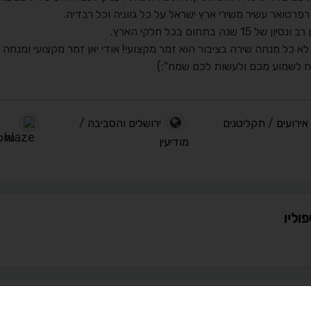
רפרטואר עשיר משירי ארץ ישראל על כל גווניה וכל רבדיה.
ון של 15 שנה בתחום בכל חלקי הארץ.
 לא כל מנחה שירה בציבור הוא זמר מקצועי! אודי יאן זמר מקצועי ומנחה ש
 לשמוע מכם ולעשות לכם שמח":)
אירועים
/
תקליטנים
ירושלים והסביבה
/
נחל 
מודיעין
וליו
ים