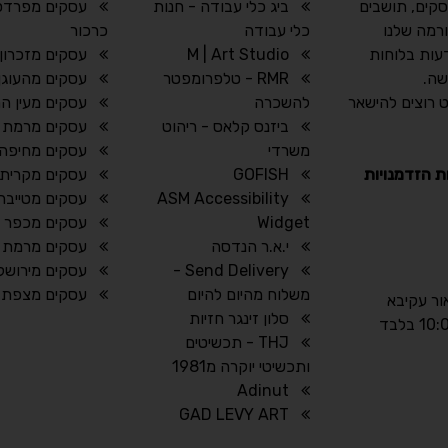
סקים, תושבים
ביג כלי עבודה - חנות
עסקים מפרדס 
רמה שלנו
כלי עבודה
כרכור
עות בלוחות
M | Art Studio
עסקים מזכרון 
שה.
RMR - טלפרומפטר
עסקים מהעוגן
 רוצים להישאר
להשכרה
עסקים מעין ה
ביזנס קלאס - ריהוט
עסקים מרמת ג
משרדי
עסקים מחיפה
ת הזדמנויות
GOFISH
עסקים מקרית 
ASM Accessibility
עסקים מטייבה
Widget
עסקים מכפר יו
י.א.ר הנדסה
עסקים מרמת ה
Send Delivery -
עסקים מירושל
משלוח מהיום להיום
עסקים מצפת
אור עקיבא
סלון זינגר חזיות
THJ - תכשיטים
ותכשיטי יוקרה מ1981
Adinut
GAD LEVY ART