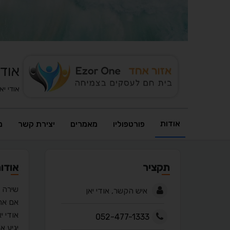
אודי
אודי יאן
אודות
פורטפוליו
מאמרים
יצירת קשר
מ
תקציר
אודו
​שירה 
איש הקשר, אודי יאן
אם את
אודי י
052-477-1333
יגיע א