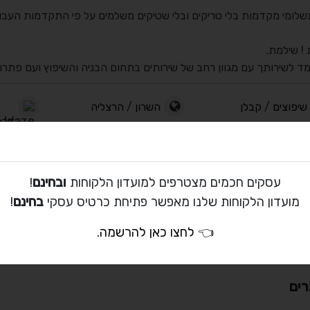
שלומי מקדמות בלי טריקים ובלי שטיקים משלמים על פי התקדמות העבו
 ! שילמת.
ומד לשירותך עם מגוון רחב של שירותים בתחום הבניה והשיפוץ ועם פתר
שיפוצים
/
קבלן
השרון
/
הרצליה
דרך 
ים כללי
עסקים חכמים מצטרפים למועדון הלקוחות
ובחינם
!
וליו
מועדון הלקוחות שלנו מאפשר פתיחת כרטיס עסקי
בחינם
!
👈
לחצו כאן להרשמה
.
ים