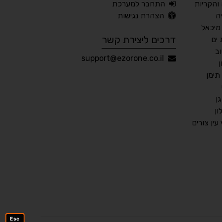
והקריות
התחבר למערכת
ה
הצהרת נגישות
🖱 מוטורי
🧠 קוגניטיבי
מיכאל
דרכים ליצירת קשר
ים
ב
עברית
English
Русский
العربية
support@ezorone.co.il
Français
תימן
ן
ן
💾 שמור הגדרות
📂 טען הגדרות
ין צורים
הצהרת נגישות
משוב נגישות
פותח על ידי
אלמיר מערכות תוכנה
Esc