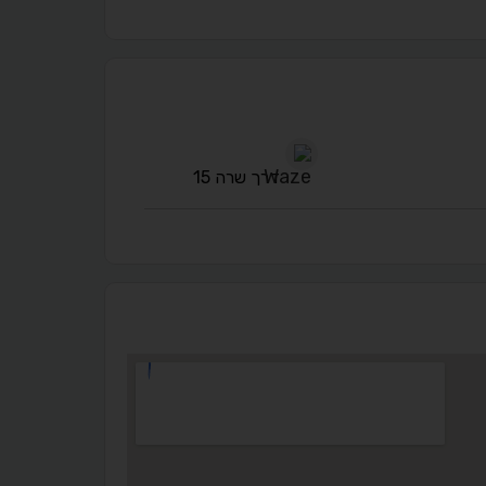
A
A
A
A
A
דרך שרה 15
◐
◑
ניגודיות גבוהה
ניגודיות הפוכה
☀
◌
גווני אפור
בהירות גבוהה
🔗
𝔸
גופן לדיסלקציה
הדגשת קישורים
↕
⇿
ריווח טקסט
גובה שורה