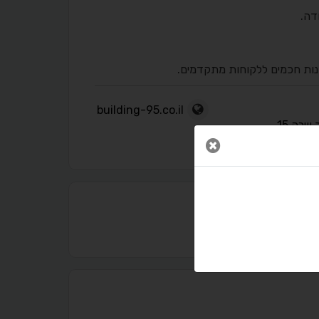
דה.
ונות חכמים ללקוחות מתקדמים.
building-95.co.il
שרה 15
סגור חלון
נגישות מאת ASM Accessibility
תקן ישראלי IS 5568