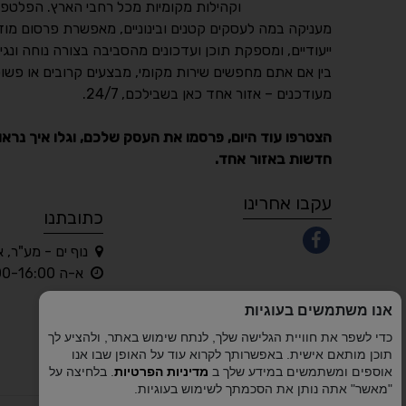
וקהילות מקומיות מכל רחבי הארץ. הפלטפו
מעניקה במה לעסקים קטנים ובינוניים, מאפשרת פרסום מוד
ייעודיים, ומספקת תוכן ועדכונים מהסביבה בצורה נוחה ונגי
בין אם אתם מחפשים שירות מקומי, מבצעים קרובים או פשוט
מעודכנים – אזור אחד כאן בשבילכם, 24/7.
הצטרפו עוד היום, פרסמו את העסק שלכם, וגלו איך נראו
חדשות באזור אחד.
עקבו אחרינו
כתובתנו
נוף ים - מע"ר, 
א-ה 10:00-16:00 בלבד
אנו משתמשים בעוגיות
כדי לשפר את חוויית הגלישה שלך, לנתח שימוש באתר, ולהציע לך
תוכן מותאם אישית. באפשרותך לקרוא עוד על האופן שבו אנו
אוספים ומשתמשים במידע שלך ב
מדיניות הפרטיות
. בלחיצה על
"מאשר" אתה נותן את הסכמתך לשימוש בעוגיות.