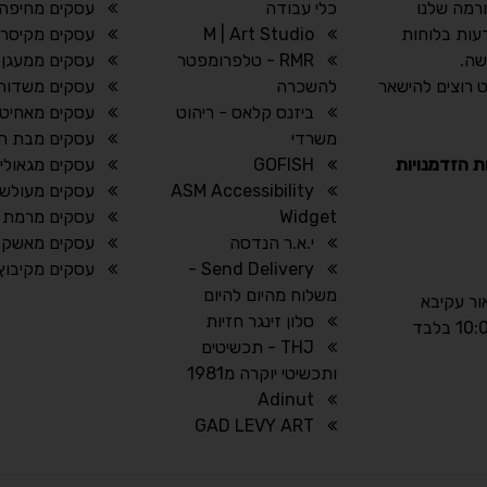
רמה שלנו
כלי עבודה
עסקים מחיפה 
עות בלוחות
M | Art Studio
עסקים מקיסרי
שה.
RMR - טלפרומפטר
עסקים ממעגן 
 רוצים להישאר
להשכרה
עסקים משדות 
ביזנס קלאס - ריהוט
עסקים מאחיטו
משרדי
עסקים מבת חן
ת הזדמנויות
GOFISH
עסקים מגאולי 
ASM Accessibility
עסקים מעולש
Widget
עסקים מרמת ג
י.א.ר הנדסה
עסקים מאשקלו
Send Delivery -
עסקים מקיבוץ ע
משלוח מהיום להיום
אור עקיבא
סלון זינגר חזיות
THJ - תכשיטים
ותכשיטי יוקרה מ1981
Adinut
GAD LEVY ART