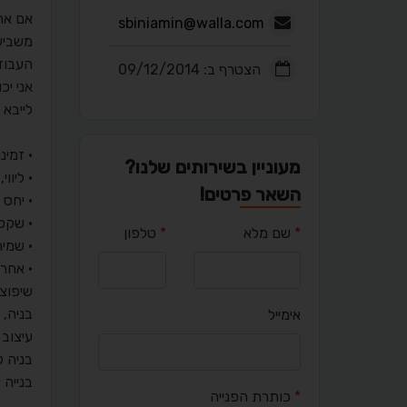
אם אתה
sbiniamin@walla.com
משביע
העבוד
הצטרף ב: 09/12/2014
אני י
לייבא 
• זמי
מעוניין בשירותים שלנו?
• ליוו
השאר פרטים!
• יחס 
• שקט 
*
שם מלא
*
טלפון
• שמיר
• אחר
שיפוצ
בניה,
אימייל
עיצוב 
בניה 
בנייה
*
כותרת הפנייה