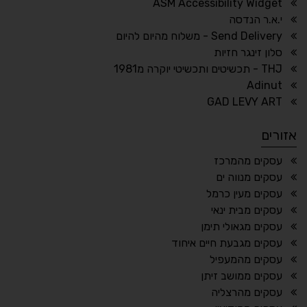
ASM Accessibility Widget
↕
⇿
י.א.ר הנדסה
ריווח טקסט
גובה שורה
Send Delivery - משלוח מהיום להיום
סלון זינגר חזיות
THJ - תכשיטים ותכשיטי יוקרה מ1981
Adinut
⏸
⬡
GAD LEVY ART
הדגשת פוקוס
עצירת אנימציות
אזורים
¶
🌙
עסקים מהמרכז
עסקים מנווה ים
מצב לילה
הדגשת כותרות
עסקים מעין כרמל
⬆
⬍
עסקים מבית ינאי
ריווח פסקאות
סמן גדול
עסקים מגאולי תימן
עסקים מגבעת חיים איחוד
עסקים מהמעפיל
עסקים ממושב זיתן
🔊 קריאת טקסט (Beta)
עסקים מהרצליה
📖 דיסלקציה
👁 ראייה חלשה