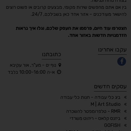
בצורה נוחה ונגישה.
נגישות מאת ASM
בין אם אתם מחפשים שירות מקומי, מבצעים קרובים או פשוט רוצים
Accessibility
להישאר מעודכנים – אזור אחד כאן בשבילכם, 24/7.
תקן ישראלי IS 5568
הצטרפו עוד היום, פרסמו את העסק שלכם, וגלו איך נראות
הזדמנויות חדשות באזור אחד.
A
A
A
A
A
עקבו אחרינו
כתובתנו
נוף ים - מע"ר, אור עקיבא
◐
◑
א-ה 10:00-16:00 בלבד
ניגודיות גבוהה
ניגודיות הפוכה
עסקים חדשים
☀
◌
גווני אפור
בהירות גבוהה
ביג כלי עבודה - חנות כלי עבודה
M | Art Studio
RMR - טלפרומפטר להשכרה
ביזנס קלאס - ריהוט משרדי
🔗
𝔸
GOFISH
גופן לדיסלקציה
הדגשת קישורים