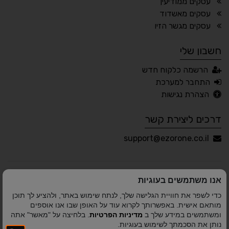
עסקים ממודיעין
עסקים מאשדוד
🖱 מוטורי
🧠 קוגניטיבי
עסקים מגשר הזיו
חשבון שלי
עברית
English
Русский
العربية
הרשמה כלקוח חדש
Français
התחבר למערכת
הצהרת נגישות
דרכים ליצירת קשר
💾 שמור הגדרות
📂 טען הגדרות
support@ezorone.co.il
הצהרת נגישות
משוב נגישות
אנו משתמשים בעוגיות
פותח על ידי
אלמיר מערכות תוכנה
© כל הזכויות שמורות
כדי לשפר את חוויית הגלישה שלך, לנתח שימוש באתר, ולהציע לך תוכן
לאזור אחד 2010-2026
מותאם אישית. באפשרותך לקרוא עוד על האופן שבו אנו אוספים
ומשתמשים במידע שלך ב
מדיניות הפרטיות
. בלחיצה על "מאשר" אתה
נותן את הסכמתך לשימוש בעוגיות.