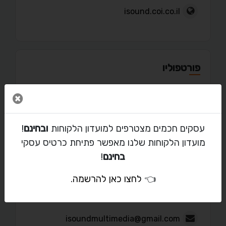
isound.coi.co.il
פורטפוליו
סגור 
עסקים חכמים מצטרפים למועדון הלקוחות
ובחינם
!
מאמרים
מועדון הלקוחות שלנו מאפשר פתיחת כרטיס עסקי
בחינם
!
👈
לחצו כאן להרשמה
.
יצירת קשר עם עידן
isoundmultimedia@gmail.com