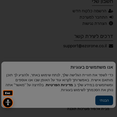
חשבון שלי
עברית
English
Русский
العربية
הרשמה כלקוח חדש
Français
התחבר למערכת
הצהרת נגישות
דרכים ליצירת קשר
💾 שמור הגדרות
📂 טען הגדרות
support@ezorone.co.il
הצהרת נגישות
משוב נגישות
אנו משתמשים בעוגיות
פותח על ידי
אלמיר מערכות תוכנה
© כל הזכויות שמורות
כדי לשפר את חוויית הגלישה שלך, לנתח שימוש באתר, ולהציע לך תוכן
לאזור אחד 2010-2026
מותאם אישית. באפשרותך לקרוא עוד על האופן שבו אנו אוספים
ומשתמשים במידע שלך ב
מדיניות הפרטיות
. בלחיצה על "מאשר" אתה
נותן את הסכמתך לשימוש בעוגיות.
Esc
הבנתי
פיתוח A&A Digital Agency
מבית
אלמיר מערכות תוכנה