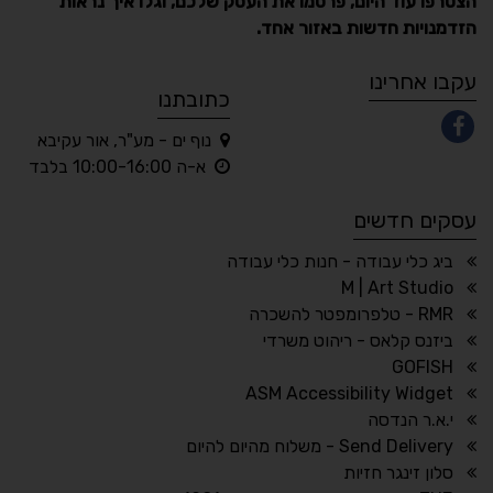
הצטרפו עוד היום, פרסמו את העסק שלכם, וגלו איך נראות
הזדמנויות חדשות באזור אחד.
A
A
A
A
A
עקבו אחרינו
כתובתנו
נוף ים - מע"ר, אור עקיבא
◐
◑
א-ה 10:00-16:00 בלבד
ניגודיות גבוהה
ניגודיות הפוכה
עסקים חדשים
☀
◌
גווני אפור
בהירות גבוהה
ביג כלי עבודה - חנות כלי עבודה
M | Art Studio
RMR - טלפרומפטר להשכרה
ביזנס קלאס - ריהוט משרדי
🔗
𝔸
GOFISH
גופן לדיסלקציה
הדגשת קישורים
ASM Accessibility Widget
↕
⇿
י.א.ר הנדסה
ריווח טקסט
גובה שורה
Send Delivery - משלוח מהיום להיום
סלון זינגר חזיות