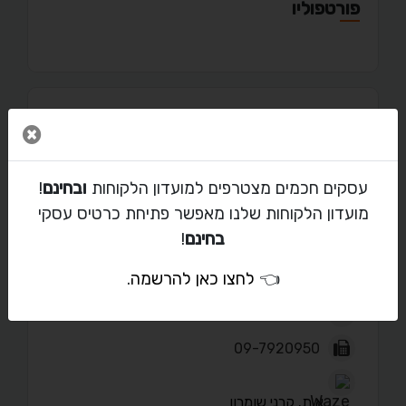
פורטפוליו
מאמרים
סגור 
עסקים חכמים מצטרפים למועדון הלקוחות
ובחינם
!
מועדון הלקוחות שלנו מאפשר פתיחת כרטיס עסקי
יצירת קשר עם רמי צרפתי
בחינם
!
👈
לחצו כאן להרשמה
.
gzarfati@walla.com
09-792-9993
09-7920950
א.ת. קרני שומרון