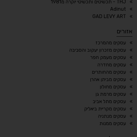
THJ - תכשיטים ותכשיטי יוקרה מ1981
Adinut
⏸
⬡
GAD LEVY ART
הדגשת פוקוס
עצירת אנימציות
אזורים
¶
🌙
עסקים מהמרכז
עסקים מזכרון יעקוב והסביבה
מצב לילה
הדגשת כותרות
עסקים מעמק חפר
⬆
⬍
עסקים מחדרה
ריווח פסקאות
סמן גדול
עסקים מהחותרים
עסקים מביתן אהרן
עסקים מחולון
עסקים מרמת גן
🔊 קריאת טקסט (Beta)
עסקים מתל אביב
📖 דיסלקציה
👁 ראייה חלשה
עסקים מקריית ביאליק
עסקים מנתניה
🖱 מוטורי
🧠 קוגניטיבי
עסקים ממנות