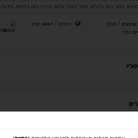
צעים :ניסור בטון ביהלום, ניסור בכבל יהלום, קידוח בטון ביהלום, קידוח
שיפוצים
/
קבלן
המרכז
/
ראשון לציון
פרש
ים כללי
וליו
ים