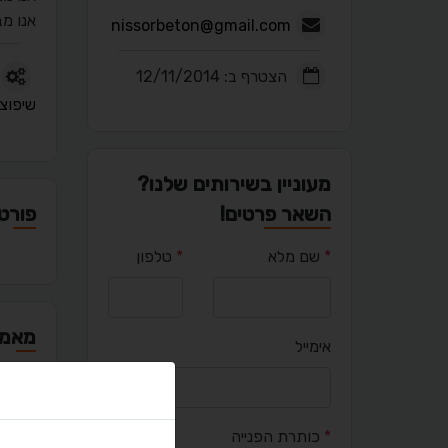
אנו מב
nissorbeton@gmail.com
הצטרף ב: 12/11/2014
שיפוצי
מעוניין בשירותים שלנו?
השאר פרטים!
פורטפ
*
שם מלא
*
טלפון
מאמר
אימייל
*
כותרת הפנייה