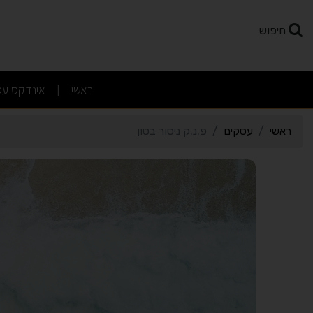
רטי כרטיס העסק פ.נ.ק ניסו
חיפוש
(current)
ראשי
אינדקס עס
|
ראשי
עסקים
פ.נ.ק ניסור בטון