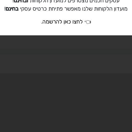
עסקים חכמים מצטרפים למועדון הלקוחות
ובחינם
!
ת קשר עם שי פנק
מועדון הלקוחות שלנו מאפשר פתיחת כרטיס עסקי
בחינם
!
03-967-5673
👈
לחצו כאן להרשמה
.
nissorbeton@gmai