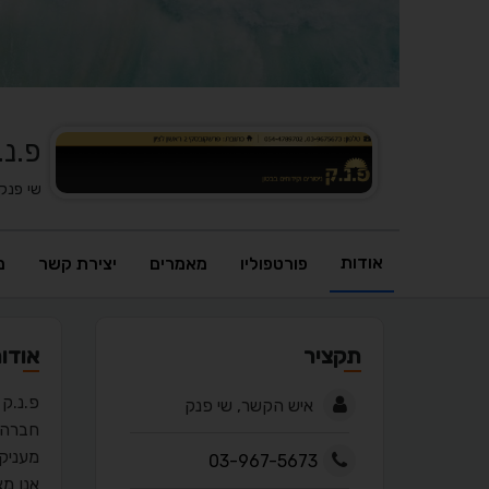
פ.נ.
שי פנק
אודות
פורטפוליו
מאמרים
יצירת קשר
מ
תקציר
אודו
פ.נ.ק 
איש הקשר, שי פנק
חברה בבעלות מש
מעניקי
03-967-5673
אנו מצ