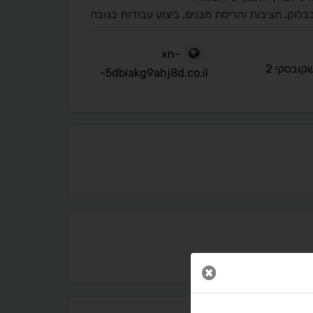
 בבלוק, חציבות והריסת מבנים, ביצוע עבודות בגובה
xn-
קובסקי 2
-5dbiakg9ahj8d.co.il
נגישות מאת ASM Accessibility
תקן ישראלי IS 5568
סגור חלון