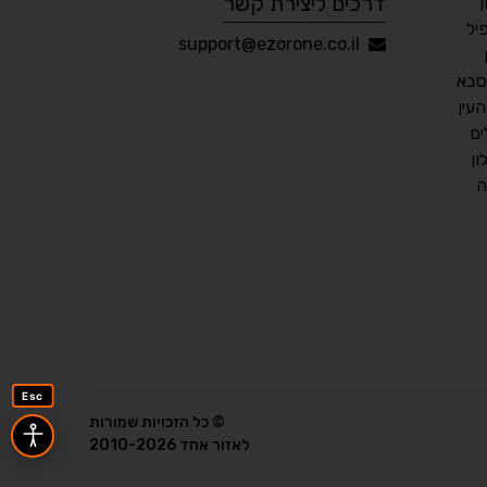
דרכים ליצירת קשר
יל
עברית
English
Русский
العربية
support@ezorone.co.il
Français
סבא
עין
ים
ן
💾 שמור הגדרות
📂 טען הגדרות
ה
הצהרת נגישות
משוב נגישות
פותח על ידי
אלמיר מערכות תוכנה
Esc
© כל הזכויות שמורות
לאזור אחד 2010-2026