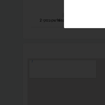
A
A
A
A
A
פרשקובסקי 2
◐
◑
ניגודיות גבוהה
ניגודיות הפוכה
☀
◌
גווני אפור
בהירות גבוהה
🔗
𝔸
גופן לדיסלקציה
הדגשת קישורים
↕
⇿
ריווח טקסט
גובה שורה
⬡
↖