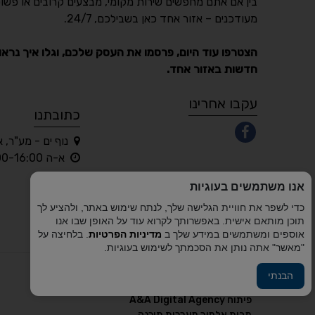
בין אם אתם מחפשים שירות מקומי, מבצעים קרובים או פשוט
מעודכנים – אזור אחד כאן בשבילכם, 24/7.
הצטרפו עוד היום, פרסמו את העסק שלכם, וגלו איך נראו
חדשות באזור אחד.
עקבו אחרינו
כתובתנו
נוף ים - מע"ר, 
א-ה 10:00-16:00 בלבד
אנו משתמשים בעוגיות
כדי לשפר את חוויית הגלישה שלך, לנתח שימוש באתר, ולהציע לך
תוכן מותאם אישית. באפשרותך לקרוא עוד על האופן שבו אנו
אוספים ומשתמשים במידע שלך ב
מדיניות הפרטיות
. בלחיצה על
"מאשר" אתה נותן את הסכמתך לשימוש בעוגיות.
הבנתי
פיתוח A&A Digital Agency
מבית
אלמיר מערכות תוכנה