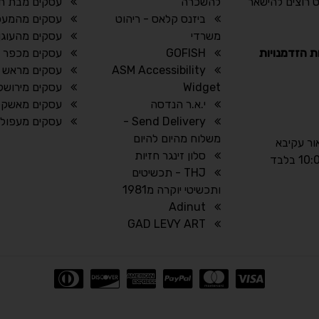
 רוצים להישאר
להשכרה
עסקים מבת חן
ביזנס קלאס - ריהוט
עסקים מהמעפ
משרדי
עסקים מהעוגן
ת הזדמנויות
GOFISH
עסקים מכפר 
ASM Accessibility
עסקים מראש ה
Widget
עסקים מירושל
י.א.ר הנדסה
עסקים מאשקלו
Send Delivery -
עסקים מעפול
משלוח מהיום להיום
אור עקיבא
סלון זינגר חזיות
THJ - תכשיטים
ותכשיטי יוקרה מ1981
Adinut
GAD LEVY ART