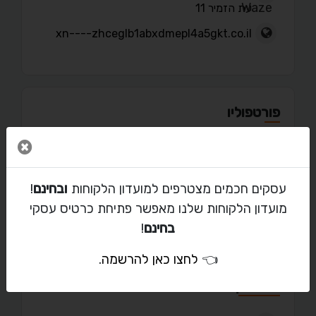
עת הזמיר 11
xn----zhceglb1abxdmepl4a5gkt.co.il
פורטפוליו
סגור 
עסקים חכמים מצטרפים למועדון הלקוחות
ובחינם
!
מאמרים
מועדון הלקוחות שלנו מאפשר פתיחת כרטיס עסקי
בחינם
!
👈
לחצו כאן להרשמה
.
יצירת קשר עם מוטי ארד