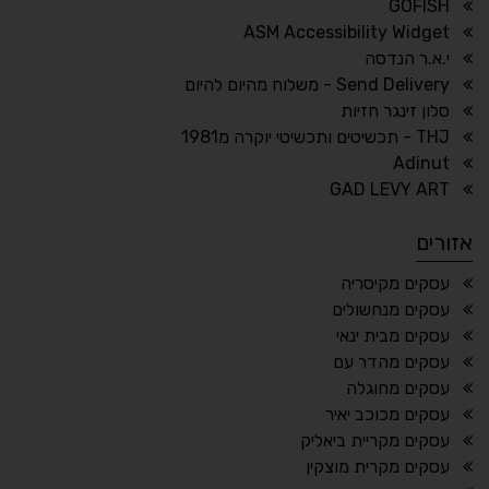
GOFISH
גופן לדיסלקציה
הדגשת קישורים
ASM Accessibility Widget
↕
⇿
י.א.ר הנדסה
ריווח טקסט
גובה שורה
Send Delivery - משלוח מהיום להיום
סלון זינגר חזיות
THJ - תכשיטים ותכשיטי יוקרה מ1981
Adinut
⏸
⬡
GAD LEVY ART
הדגשת פוקוס
עצירת אנימציות
אזורים
¶
🌙
עסקים מקיסריה
עסקים מנחשולים
מצב לילה
הדגשת כותרות
עסקים מבית ינאי
⬆
⬍
עסקים מהדר עם
ריווח פסקאות
סמן גדול
עסקים מחוגלה
עסקים מכוכב יאיר
עסקים מקריית ביאליק
עסקים מקרית מוצקין
🔊 קריאת טקסט (Beta)