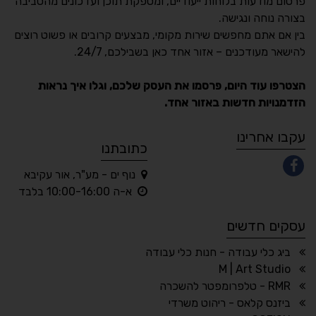
פרסום מודעות בלוחות ייעודיים, ומספקת תוכן ועדכונים מהסביבה
בצורה נוחה ונגישה.
נגישות מאת ASM
בין אם אתם מחפשים שירות מקומי, מבצעים קרובים או פשוט רוצים
Accessibility
להישאר מעודכנים – אזור אחד כאן בשבילכם, 24/7.
תקן ישראלי IS 5568
הצטרפו עוד היום, פרסמו את העסק שלכם, וגלו איך נראות
הזדמנויות חדשות באזור אחד.
A
A
A
A
A
עקבו אחרינו
כתובתנו
נוף ים - מע"ר, אור עקיבא
◐
◑
א-ה 10:00-16:00 בלבד
ניגודיות גבוהה
ניגודיות הפוכה
עסקים חדשים
☀
◌
גווני אפור
בהירות גבוהה
ביג כלי עבודה - חנות כלי עבודה
M | Art Studio
RMR - טלפרומפטר להשכרה
ביזנס קלאס - ריהוט משרדי
🔗
𝔸