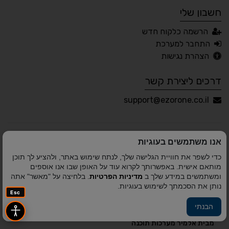
חשבון שלי
עברית
English
Русский
العربية
הרשמה כלקוח חדש
Français
התחבר למערכת
הצהרת נגישות
דרכים ליצירת קשר
💾 שמור הגדרות
📂 טען הגדרות
support@ezorone.co.il
הצהרת נגישות
משוב נגישות
אנו משתמשים בעוגיות
פותח על ידי
אלמיר מערכות תוכנה
© כל הזכויות שמורות
כדי לשפר את חוויית הגלישה שלך, לנתח שימוש באתר, ולהציע לך תוכן
לאזור אחד 2010-2026
מותאם אישית. באפשרותך לקרוא עוד על האופן שבו אנו אוספים
ומשתמשים במידע שלך ב
מדיניות הפרטיות
. בלחיצה על "מאשר" אתה
נותן את הסכמתך לשימוש בעוגיות.
Esc
הבנתי
פיתוח A&A Digital Agency
מבית
אלמיר מערכות תוכנה