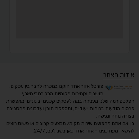
אודות האתר
פורטל אזור אחד הוקם במטרה לחבר בין עסקים,
תושבים וקהילות מקומיות מכל רחבי הארץ.
הפלטפורמה שלנו מעניקה במה לעסקים קטנים ובינוניים, מאפשרת
פרסום מודעות בלוחות ייעודיים, ומספקת תוכן ועדכונים מהסביבה
בצורה נוחה ונגישה.
נגישות מאת ASM
בין אם אתם מחפשים שירות מקומי, מבצעים קרובים או פשוט רוצים
Accessibility
להישאר מעודכנים – אזור אחד כאן בשבילכם, 24/7.
תקן ישראלי IS 5568