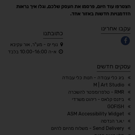
הצטרפו עוד היום, פרסמו את העסק שלכם, וגלו איך נראות
הזדמנויות חדשות באזור אחד.
A
A
A
A
A
עקבו אחרינו
כתובתנו
נוף ים - מע"ר, אור עקיבא
◐
◑
א-ה 10:00-16:00 בלבד
ניגודיות גבוהה
ניגודיות הפוכה
עסקים חדשים
☀
◌
גווני אפור
בהירות גבוהה
ביג כלי עבודה - חנות כלי עבודה
M | Art Studio
RMR - טלפרומפטר להשכרה
ביזנס קלאס - ריהוט משרדי
🔗
𝔸
GOFISH
גופן לדיסלקציה
הדגשת קישורים
ASM Accessibility Widget
↕
⇿
י.א.ר הנדסה
ריווח טקסט
גובה שורה
Send Delivery - משלוח מהיום להיום