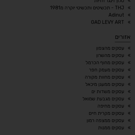
סלון זינגר חזיות
THJ - תכשיטים ותכשיטי יוקרה מ1981
Adinut
⏸
⬡
GAD LEVY ART
הדגשת פוקוס
עצירת אנימציות
אזורים
¶
🌙
עסקים מהצפון
עסקים מהשרון
מצב לילה
הדגשת כותרות
עסקים מחוף הכרמל
⬆
⬍
עסקים מעמק חפר
ריווח פסקאות
סמן גדול
עסקים מחוות מקורה
עסקים ממעגן מיכאל
עסקים משדות ים
עסקים מגבעת שמואל
🔊 קריאת טקסט (Beta)
עסקים מחיפה
📖 דיסלקציה
👁 ראייה חלשה
עסקים מקרית חיים
עסקים ממצפה רמון
🖱 מוטורי
🧠 קוגניטיבי
עסקים ממנות