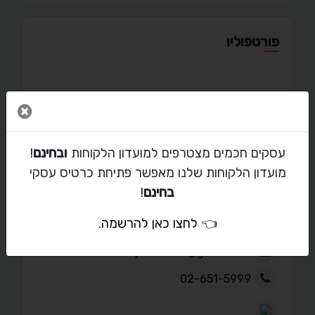
פורטפוליו
סגור 
מאמרים
עסקים חכמים מצטרפים למועדון הלקוחות
ובחינם
!
מועדון הלקוחות שלנו מאפשר פתיחת כרטיס עסקי
בחינם
!
יצירת קשר עם שי נוריאל
👈
לחצו כאן להרשמה
.
diljerusalem@gmail.com
02-651-5999