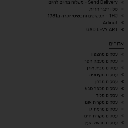
ריווח טקסט
גובה שורה
Send Delivery - משלוח מהיום להיום
סלון זינגר חזיות
THJ - תכשיטים ותכשיטי יוקרה מ1981
Adinut
⏸
⬡
GAD LEVY ART
הדגשת פוקוס
עצירת אנימציות
אזורים
¶
🌙
עסקים מהצפון
עסקים מעמק חפר
מצב לילה
הדגשת כותרות
עסקים מבית אורן
⬆
⬍
עסקים מקיסריה
ריווח פסקאות
סמן גדול
עסקים מבחן
עסקים מכפר סבא
עסקים מלוד
עסקים מקרית אונו
🔊 קריאת טקסט (Beta)
עסקים מרמת גן
📖 דיסלקציה
👁 ראייה חלשה
עסקים מקרית חיים
עסקים מראש העין
🖱 מוטורי
🧠 קוגניטיבי