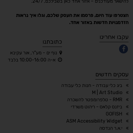
להישאר מעודכנים – אזור אחד כאן בשבילכם, 24/7.
תקן ישראלי IS 5568
הצטרפו עוד היום, פרסמו את העסק שלכם, וגלו איך נראות
הזדמנויות חדשות באזור אחד.
A
A
A
A
A
עקבו אחרינו
כתובתנו
נוף ים - מע"ר, אור עקיבא
◐
◑
א-ה 10:00-16:00 בלבד
ניגודיות גבוהה
ניגודיות הפוכה
עסקים חדשים
☀
◌
גווני אפור
בהירות גבוהה
ביג כלי עבודה - חנות כלי עבודה
M | Art Studio
RMR - טלפרומפטר להשכרה
ביזנס קלאס - ריהוט משרדי
🔗
𝔸
GOFISH
גופן לדיסלקציה
הדגשת קישורים
ASM Accessibility Widget
↕
⇿
י.א.ר הנדסה