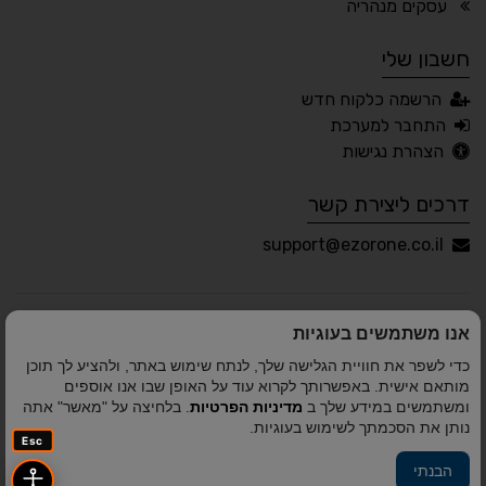
עסקים מנהריה
חשבון שלי
עברית
English
Русский
العربية
הרשמה כלקוח חדש
Français
התחבר למערכת
הצהרת נגישות
דרכים ליצירת קשר
💾 שמור הגדרות
📂 טען הגדרות
support@ezorone.co.il
הצהרת נגישות
משוב נגישות
אנו משתמשים בעוגיות
פותח על ידי
אלמיר מערכות תוכנה
© כל הזכויות שמורות
כדי לשפר את חוויית הגלישה שלך, לנתח שימוש באתר, ולהציע לך תוכן
לאזור אחד 2010-2026
מותאם אישית. באפשרותך לקרוא עוד על האופן שבו אנו אוספים
ומשתמשים במידע שלך ב
מדיניות הפרטיות
. בלחיצה על "מאשר" אתה
נותן את הסכמתך לשימוש בעוגיות.
Esc
הבנתי
פיתוח A&A Digital Agency