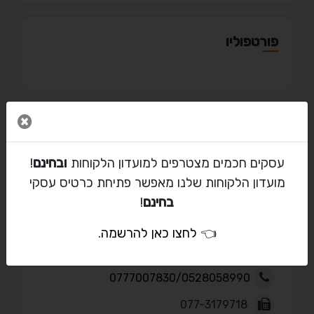
פורטפוליו
סגור 
מאמרים
עסקים חכמים מצטרפים למועדון הלקוחות
ובחינם
!
מועדון הלקוחות שלנו מאפשר פתיחת כרטיס עסקי
בחינם
!
יצירת קשר עם צביקה
👈
לחצו כאן להרשמה
.
info@bukshpan-financial.co.il
0777007830/0528058990
077-3179718